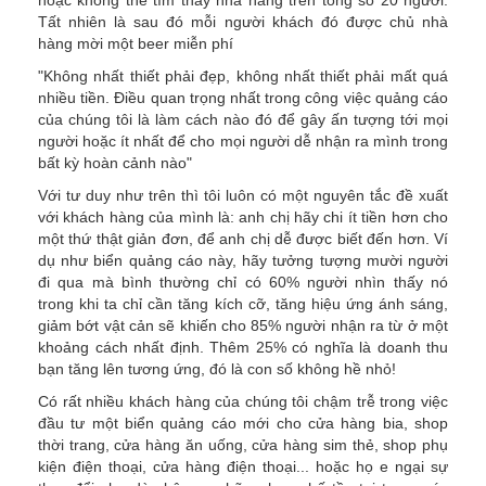
hoặc không thể tìm thấy nhà hàng trên tổng số 20 người.
Tất nhiên là sau đó mỗi người khách đó được chủ nhà
hàng mời một beer miễn phí
"Không nhất thiết phải đẹp, không nhất thiết phải mất quá
nhiều tiền. Điều quan trọng nhất trong công việc quảng cáo
của chúng tôi là làm cách nào đó để gây ấn tượng tới mọi
người hoặc ít nhất để cho mọi người dễ nhận ra mình trong
bất kỳ hoàn cảnh nào"
Với tư duy như trên thì tôi luôn có một nguyên tắc đề xuất
với khách hàng của mình là: anh chị hãy chi ít tiền hơn cho
một thứ thật giản đơn, để anh chị dễ được biết đến hơn. Ví
dụ như biển quảng cáo này, hãy tưởng tượng mười người
đi qua mà bình thường chỉ có 60% người nhìn thấy nó
trong khi ta chỉ cần tăng kích cỡ, tăng hiệu ứng ánh sáng,
giảm bớt vật cản sẽ khiến cho 85% người nhận ra từ ở một
khoảng cách nhất định. Thêm 25% có nghĩa là doanh thu
bạn tăng lên tương ứng, đó là con số không hề nhỏ!
Có rất nhiều khách hàng của chúng tôi chậm trễ trong việc
đầu tư một biển quảng cáo mới cho cửa hàng bia, shop
thời trang, cửa hàng ăn uống, cửa hàng sim thẻ, shop phụ
kiện điện thoại, cửa hàng điện thoại... hoặc họ e ngại sự