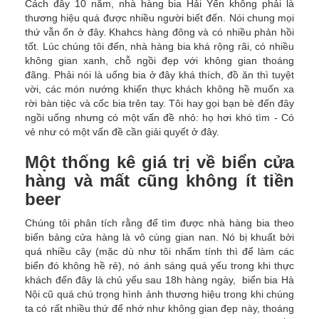
Cách đây 10 năm, nhà hàng bia Hải Yến không phải là
thương hiệu quá được nhiều người biết đến. Nói chung mọi
thứ vẫn ổn ở đây. Khahcs hàng đông và có nhiều phản hồi
tốt. Lúc chúng tôi đến, nhà hàng bia khá rộng rãi, có nhiều
không gian xanh, chỗ ngồi đẹp với không gian thoáng
đãng. Phải nói là uống bia ở đây khá thích, đồ ăn thì tuyệt
vời, các món nướng khiến thực khách không hề muốn xa
rời bàn tiệc và cốc bia trên tay. Tôi hay gọi bạn bè đến đây
ngồi uống nhưng có một vấn đề nhỏ: họ hơi khó tìm - Có
vẻ như có một vấn đề cần giải quyết ở đây.
Một thống kê giá trị về biển cửa
hàng và mất cũng không ít tiền
beer
Chúng tôi phân tích rằng để tìm được nhà hàng bia theo
biển bảng cửa hàng là vô cùng gian nan. Nó bị khuất bởi
quá nhiều cây (mặc dù như tôi nhẩm tính thì để làm các
biển đó không hề rẻ), nó ánh sáng quá yếu trong khi thực
khách đến đây là chủ yếu sau 18h hàng ngày, biển bia Hà
Nội cũ quá chú trọng hình ảnh thương hiệu trong khi chúng
ta có rất nhiều thứ để nhớ như không gian đẹp này, thoáng