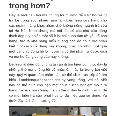
trọng hơn?
Đây là một câu hỏi mà chúng tôi thường để ý tự hỏi và tự
trả lời trong suốt nhiều năm làm biển hiệu cửa hàng cho
các ngành hàng khác nhau chứ không riêng ngành trà sữa
tại Hà Nội. Nhìn chung mà nói, đa số các chủ cửa hàng
thích đẹp tuy nhiên một số ít lại chỉ quan tâm tới yếu tố bán
hàng, tức là khả năng biển quảng cáo đó có được nhận
biết một cách dễ dàng hay không, hoặc chỉ nhìn lướt qua
một vài giây đồng hồ là người ta có thể nhận ra được dịch
vụ mà họ đang cung cấp hay không.
Để hiểu rõ điều đó, chúng ta cần đi tìm hiểu bốn thứ, đây là
những thứ mà chúng tôi sẽ nhắc đi nhắc lại trong bài viết
này, quý vị quan tâm phần nào có thể click trực tiếp để tìm
hiểu. Lambienquangcaohn.net hy vọng rằng, với bài viết
này có thể giúp cho bạn một chút ít kinh nghiệm mở cửa
hàng trà sữa nói chung mà cụ thể ở đây là định hướng để
có một biển trà sữa phát huy tối đa hiệu quả sử dụng. Và
dưới đây là 5 định hướng đó