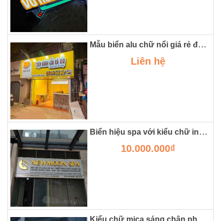
Mẫu biển alu chữ nổi giá rẻ đảm bảo bền đẹp
Liên hệ
Biển hiệu spa với kiểu chữ inox sáng chân tại vinhome oceanpark
10.000.000₫
Kiểu chữ mica sáng chân phức tạp cho logo công ty có màu đen đậm