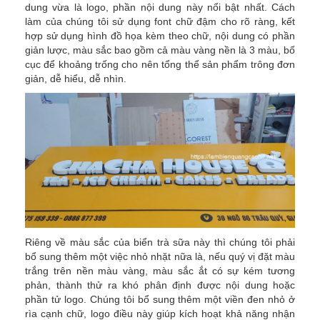
dung vừa là logo, phần nội dung này nổi bật nhất. Cách
làm của chúng tôi sử dụng font chữ đậm cho rõ ràng, kết
hợp sử dụng hình đồ họa kèm theo chữ, nội dung có phần
giản lược, màu sắc bao gồm cả màu vàng nền là 3 màu, bố
cục để khoảng trống cho nên tổng thể sản phẩm trông đơn
giản, dễ hiểu, dễ nhìn.
Riêng về màu sắc của biển trà sữa này thì chúng tôi phải
bổ sung thêm một việc nhỏ nhặt nữa là, nếu quý vị đặt màu
trắng trên nền màu vàng, màu sắc ắt có sự kém tương
phản, thành thử ra khó phân định được nội dung hoặc
phần tử logo. Chúng tôi bổ sung thêm một viền đen nhỏ ở
rìa cạnh chữ, logo điều này giúp kích hoạt khả năng nhận