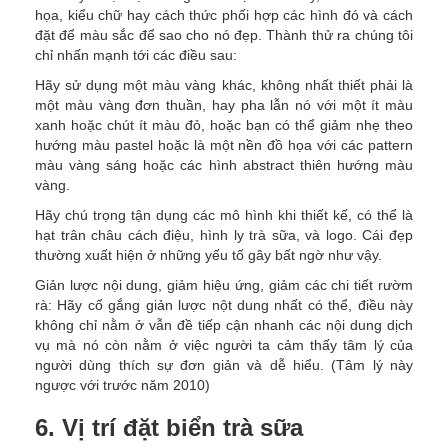
họa, kiểu chữ hay cách thức phối hợp các hình đó và cách
đặt để màu sắc để sao cho nó đẹp. Thành thử ra chúng tôi
chỉ nhấn mạnh tới các điều sau:
Hãy sử dụng một màu vàng khác, không nhất thiết phải là
một màu vàng đơn thuần, hay pha lẫn nó với một ít màu
xanh hoặc chút ít màu đỏ, hoặc bạn có thể giảm nhẹ theo
hướng màu pastel hoặc là một nền đồ họa với các pattern
màu vàng sáng hoặc các hình abstract thiên hướng màu
vàng.
Hãy chú trọng tận dụng các mô hình khi thiết kế, có thể là
hạt trân châu cách điệu, hình ly trà sữa, và logo. Cái đẹp
thường xuất hiện ở những yếu tố gây bất ngờ như vậy.
Giản lược nội dung, giảm hiệu ứng, giảm các chi tiết rườm
rà: Hãy cố gắng giản lược nột dung nhất có thể, điều này
không chỉ nằm ở vẫn đề tiếp cận nhanh các nội dung dịch
vụ mà nó còn nằm ở việc người ta cảm thấy tâm lý của
người dùng thích sự đơn giản và dễ hiểu. (Tâm lý này
ngược với trước năm 2010)
6. Vị trí đặt biển trà sữa