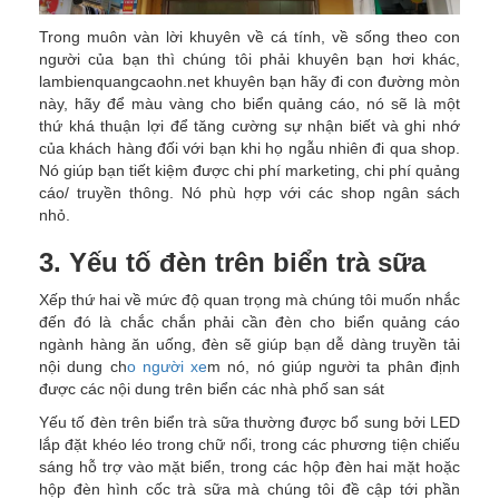
Trong muôn vàn lời khuyên về cá tính, về sống theo con
người của bạn thì chúng tôi phải khuyên bạn hơi khác,
lambienquangcaohn.net khuyên bạn hãy đi con đường mòn
này, hãy để màu vàng cho biển quảng cáo, nó sẽ là một
thứ khá thuận lợi để tăng cường sự nhận biết và ghi nhớ
của khách hàng đối với bạn khi họ ngẫu nhiên đi qua shop.
Nó giúp bạn tiết kiệm được chi phí marketing, chi phí quảng
cáo/ truyền thông. Nó phù hợp với các shop ngân sách
nhỏ.
3. Yếu tố đèn trên biển trà sữa
Xếp thứ hai về mức độ quan trọng mà chúng tôi muốn nhắc
đến đó là chắc chắn phải cần đèn cho biển quảng cáo
ngành hàng ăn uống, đèn sẽ giúp bạn dễ dàng truyền tải
nội dung ch
o người xe
m nó, nó giúp người ta phân định
được các nội dung trên biển các nhà phố san sát
Yếu tố đèn trên biển trà sữa thường được bổ sung bởi LED
lắp đặt khéo léo trong chữ nổi, trong các phương tiện chiếu
sáng hỗ trợ vào mặt biển, trong các hộp đèn hai mặt hoặc
hộp đèn hình cốc trà sữa mà chúng tôi đề cập tới phần