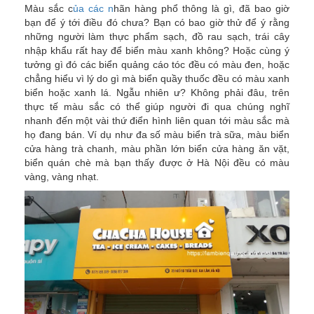
Màu sắc c
ủa các n
hãn hàng phổ thông là gì, đã bao giờ
bạn để ý tới điều đó chưa? Bạn có bao giờ thử để ý rằng
những người làm thực phẩm sạch, đồ rau sạch, trái cây
nhập khẩu rất hay để biển màu xanh không? Hoặc cùng ý
tưởng gì đó các biển quảng cáo tóc đều có màu đen, hoặc
chẳng hiểu vì lý do gì mà biển quầy thuốc đều có màu xanh
biển hoặc xanh lá. Ngẫu nhiên ư? Không phải đâu, trên
thực tế màu sắc có thể giúp người đi qua chúng nghĩ
nhanh đến một vài thứ điển hình liên quan tới màu sắc mà
họ đang bán. Ví dụ như đa số màu biển trà sữa, màu biển
cửa hàng trà chanh, màu phần lớn biển cửa hàng ăn vặt,
biển quán chè mà bạn thấy được ở Hà Nội đều có màu
vàng, vàng nhạt.