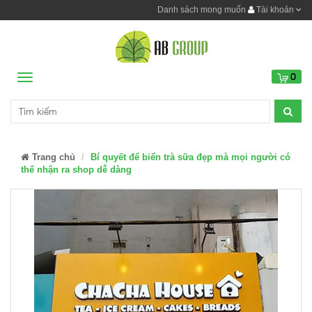
Danh sách mong muốn
Tài khoản
0
Menu
Trang chủ
Bí quyết để biển trà sữa đẹp mà mọi người có
thể nhận ra shop dễ dàng