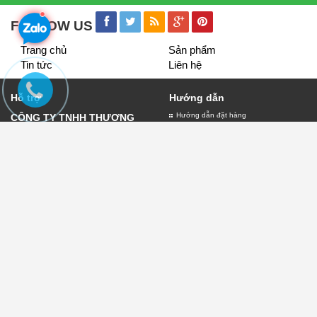
FOLLOW US
Trang chủ
Sản phẩm
Tin tức
Liên hệ
Hỗ trợ
Hướng dẫn
Hướng dẫn đặt hàng
CÔNG TY TNHH THƯƠNG
Giao nhận và thanh toán
MẠI VÀ DỊCH VỤ QUẢNG
Bảo hành biển quảng cáo
CÁO LỤC THỦY
Đăng ký thành viên
Giấy đăng ký kinh doanh số
0109882303 do sở kế hoạch
và đầu tư thành phố Hà Nội
cấp ngày 11/01/2022
Địa chỉ:30 Phạm Văn Đồng -
Chính sách
Hà Nội
Chính sách thanh toán
Điện thoại:
0904.76.93.98
Chính sách vận chuyển
Email:lambienquangcaohn.net@gmail.com
Chính sách đổi trả
Chính sách kiểm hàng
Chính sách bảo mật
Điều khoản