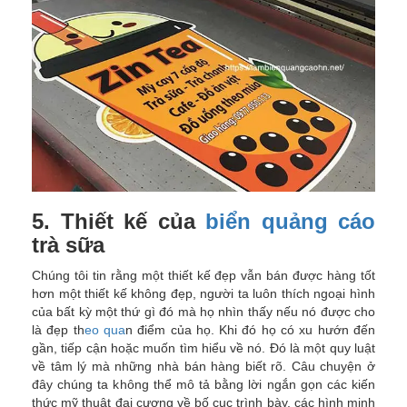
5. Thiết kế của
biển quảng cáo
trà sữa
Chúng tôi tin rằng một thiết kế đẹp vẫn bán được hàng tốt
hơn một thiết kế không đẹp, người ta luôn thích ngoại hình
của bất kỳ một thứ gì đó mà họ nhìn thấy nếu nó được cho
là đẹp th
eo qua
n điểm của họ. Khi đó họ có xu hướn đến
gần, tiếp cận hoặc muốn tìm hiểu về nó. Đó là một quy luật
về tâm lý mà những nhà bán hàng biết rõ. Câu chuyện ở
đây chúng ta không thể mô tả bằng lời ngắn gọn các kiến
thức mỹ thuật đại cương về bố cục trình bày, các hình minh