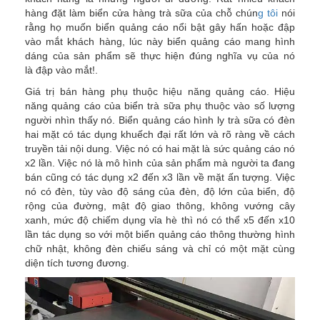
hàng đặt làm biển cửa hàng trà sữa của chỗ chún
g tôi
nói
rằng họ muốn biển quảng cáo nổi bật gây hấn hoặc đập
vào mắt khách hàng, lúc này biển quảng cáo mang hình
dáng của sản phẩm sẽ thực hiện đúng nghĩa vụ của nó
là đập vào mắt!.
Giá trị bán hàng phụ thuộc hiệu năng quảng cáo. Hiệu
năng quảng cáo của biển trà sữa phụ thuộc vào số lượng
người nhìn thấy nó. Biển quảng cáo hình ly trà sữa có đèn
hai mặt có tác dụng khuếch đại rất lớn và rõ ràng về cách
truyền tải nội dung. Việc nó có hai mặt là sức quảng cáo nó
x2 lần. Việc nó là mô hình của sản phẩm mà người ta đang
bán cũng có tác dụng x2 đến x3 lần về mặt ấn tượng. Việc
nó có đèn, tùy vào độ sáng của đèn, độ lớn của biển, độ
rộng của đường, mật độ giao thông, không vướng cây
xanh, mức độ chiếm dụng vỉa hè thì nó có thể x5 đến x10
lần tác dụng so với một biển quảng cáo thông thường hình
chữ nhật, không đèn chiếu sáng và chỉ có một mặt cùng
diện tích tương đương.