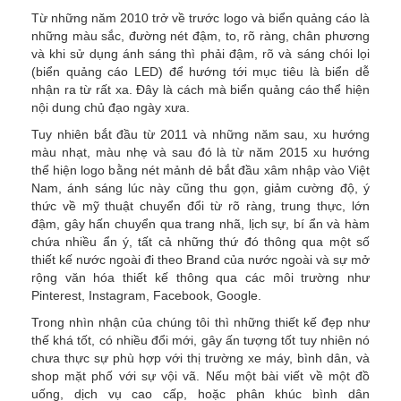
Từ những năm 2010 trở về trước logo và biển quảng cáo là
những màu sắc, đường nét đậm, to, rõ ràng, chân phương
và khi sử dụng ánh sáng thì phải đậm, rõ và sáng chói lọi
(biển quảng cáo LED) để hướng tới mục tiêu là biển dễ
nhận ra từ rất xa. Đây là cách mà biển quảng cáo thể hiện
nội dung chủ đạo ngày xưa.
Tuy nhiên bắt đầu từ 2011 và những năm sau, xu hướng
màu nhạt, màu nhẹ và sau đó là từ năm 2015 xu hướng
thể hiện logo bằng nét mảnh dẻ bắt đầu xâm nhập vào Việt
Nam, ánh sáng lúc này cũng thu gọn, giảm cường độ, ý
thức về mỹ thuật chuyển đổi từ rõ ràng, trung thực, lớn
đậm, gây hấn chuyển qua trang nhã, lịch sự, bí ẩn và hàm
chứa nhiều ẩn ý, tất cả những thứ đó thông qua một số
thiết kế nước ngoài đi theo Brand của nước ngoài và sự mở
rộng văn hóa thiết kế thông qua các môi trường như
Pinterest, Instagram, Facebook, Google.
Trong nhìn nhận của chúng tôi thì những thiết kế đẹp như
thế khá tốt, có nhiều đổi mới, gây ấn tượng tốt tuy nhiên nó
chưa thực sự phù hợp với thị trường xe máy, bình dân, và
shop mặt phố với sự vội vã. Nếu một bài viết về một đồ
uống, dịch vụ cao cấp, hoặc phân khúc bình dân