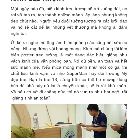
Một ngày nào đó, biển kính treo tường sẽ rơi xuống đất, nó
rơi vỡ tan ra, tạo thành những mảnh lấp lánh nhưng không
đẹp chút nào. Người yếu đuối tưởng tượng ra các lưỡi dao
và nó sẽ cắt để lại những vết thương mà không ai dám
nghĩ tới.
Ừ, kể ra nghe thế ông làm biển quảng cáo cũng hết sức no
nắng. Nhưng đừng vội hoang mang. Kính mà chúng tôi làm
biển poster treo tường là một dạng đặc biệt, giống như
vách kính của văn phòng bạn. Nó đủ bền, an toàn và hết
sức mạnh mẽ. Nếu mica mong manh như một cô gái thì
chất liệu kính vạm vỡ như SuperMan hay đội trưởng Mỹ
đẹp trai. Bạn là trai 18, sừng trâu có thể bẻ nhưng dùng
búa để phá hủy nó lại là chuyện khác, sẽ là rất khó khăn.
Và nếu có vỡ đi chăng nữa thì nó vụn ra như hạt ngô, rất
"giáng sinh an toàn"