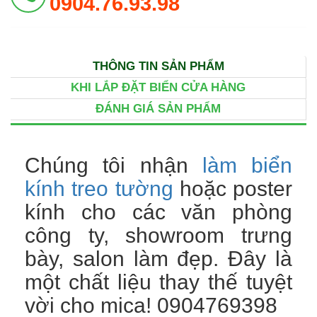
0904.76.93.98
THÔNG TIN SẢN PHẨM
KHI LẮP ĐẶT BIỂN CỬA HÀNG
ĐÁNH GIÁ SẢN PHẨM
Chúng tôi nhận
làm biển
kính treo tường
hoặc poster
kính cho các văn phòng
công ty, showroom trưng
bày, salon làm đẹp. Đây là
một chất liệu thay thế tuyệt
vời cho mica! 0904769398