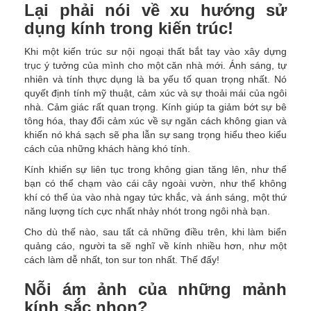
Lại phải nói về xu hướng sử
dụng kính trong kiến trúc!
Khi một kiến trúc sư nội ngoại thất bắt tay vào xây dựng
trục ý tưởng của mình cho một căn nhà mới. Ánh sáng, tự
nhiên và tính thực dụng là ba yếu tố quan trọng nhất. Nó
quyết định tính mỹ thuật, cảm xúc và sự thoải mái của ngôi
nhà. Cảm giác rất quan trọng. Kính giúp ta giảm bớt sự bê
tông hóa, thay đổi cảm xúc về sự ngăn cách không gian và
khiến nó khá sạch sẽ pha lẫn sự sang trọng hiểu theo kiểu
cách của những khách hàng khó tính.
Kính khiến sự liên tục trong không gian tăng lên, như thể
bạn có thể chạm vào cái cây ngoài vườn, như thể không
khí có thể ùa vào nhà ngay tức khắc, và ánh sáng, một thứ
năng lượng tích cực nhất nhảy nhót trong ngôi nhà bạn.
Cho dù thế nào, sau tất cả những điều trên, khi làm biển
quảng cáo, người ta sẽ nghĩ về kính nhiều hơn, như một
cách làm dễ nhất, ton sur ton nhất. Thế đấy!
Nỗi ám ảnh của những mảnh
kính sắc nhọn?