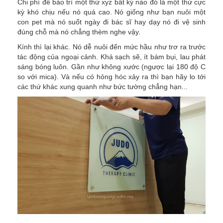
Chi phí để bảo trì một thứ xyz bất kỳ nào đó là một thứ cực
kỳ khó chịu nếu nó quá cao. Nó giống như bạn nuôi một
con pet mà nó suốt ngày đi bác sĩ hay dạy nó đi vệ sinh
đúng chỗ mà nó chẳng thèm nghe vậy.
Kính thì lại khác. Nó dễ nuôi đến mức hầu như trơ ra trước
tác động của ngoại cảnh. Khá sạch sẽ, ít bám bụi, lau phát
sáng bóng luôn. Gần như không xước (ngược lại 180 độ C
so với mica). Và nếu có hỏng hóc xảy ra thì bạn hãy lo tới
các thứ khác xung quanh như bức tường chẳng hạn...