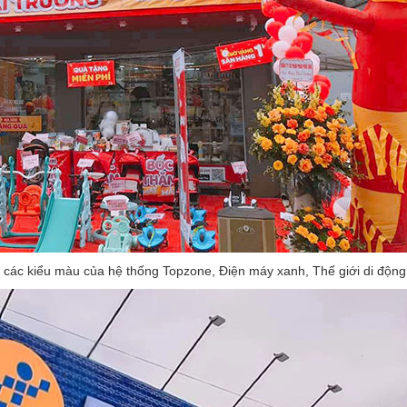
các kiểu màu của hệ thống Topzone, Điện máy xanh, Thế giới di động.