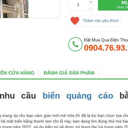
+
M
Giao t
-
Thêm vào yêu thích
Đặt Mua Qua Điện Thoạ
0904.76.93
BIỂN CỬA HÀNG
ĐÁNH GIÁ SẢN PHẨM
 nhu cầu
biển quảng cáo
bằ
ng mang lại cho bạn cảm giác mới mẻ nữa thì đã là lúc bạn chọn lựa c
 về hệ mặt biển bằng thanh lam tôn lỗ này, bạn đang tìm đúng thứ mà b
u trong năm 2022, và dự kiến nó sẽ được sử dụng đại trà trong năm 2