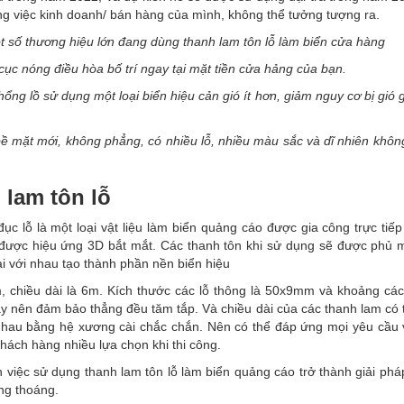
ông việc kinh doanh/ bán hàng của mình, không thể tưởng tượng ra.
một số thương hiệu lớn đang dùng thanh lam tôn lỗ làm biển cửa hàng
i cục nóng điều hòa bố trí ngay tại mặt tiền cửa hảng của bạn.
ổng lồ sử dụng một loại biển hiệu cản gió ít hơn, giảm nguy cơ bị gió g
ột bề mặt mới, không phẳng, có nhiều lỗ, nhiều màu sắc và dĩ nhiên khô
 lam tôn lỗ
ục lỗ là một loại vật liệu làm biển quảng cáo được gia công trực tiếp
 được hiệu ứng 3D bắt mắt. Các thanh tôn khi sử dụng sẽ được phủ 
i với nhau tạo thành phần nền biển hiệu
, chiều dài là 6m. Kích thước các lỗ thông là 50x9mm và khoảng các
nên đảm bảo thẳng đều tăm tắp. Và chiều dài của các thanh lam có 
 nhau bằng hệ xương cài chắc chắn. Nên có thể đáp ứng mọi yêu cầu
hách hàng nhiều lựa chọn khi thi công.
ến việc sử dụng thanh lam tôn lỗ làm biển quảng cáo trở thành giải ph
ông thoáng.