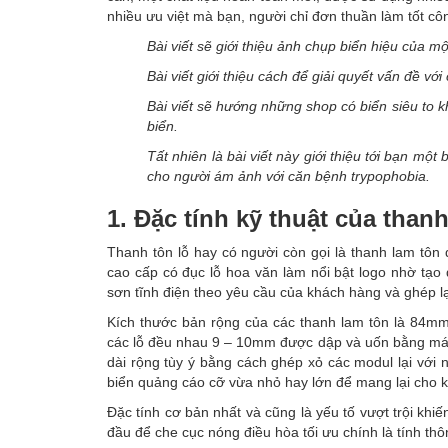
nhiều ưu việt mà bạn, người chỉ đơn thuần làm tốt c
Bài viết sẽ giới thiệu ảnh chụp biển hiệu của 
Bài viết giới thiệu cách để giải quyết vấn đề vớ
Bài viết sẽ hướng những shop có biển siêu to kh
biển.
Tất nhiên là bài viết này giới thiệu tới bạn m
cho người ám ảnh với căn bệnh trypophobia.
1. Đặc tính kỹ thuật của thanh
Thanh tôn lỗ hay có người còn gọi là thanh lam tôn đ
cao cấp có đục lỗ hoa văn làm nổi bật logo nhờ tạo
sơn tĩnh điện theo yêu cầu của khách hàng và ghép lạ
Kích thước bản rộng của các thanh lam tôn là 84mm
các lỗ đều nhau 9 – 10mm được dập và uốn bằng máy 
dài rộng tùy ý bằng cách ghép xỏ các modul lại với
biển quảng cáo cỡ vừa nhỏ hay lớn để mang lại cho k
Đặc tính cơ bản nhất và cũng là yếu tố vượt trội khi
đầu để che cục nóng điều hòa tối ưu chính là tính th