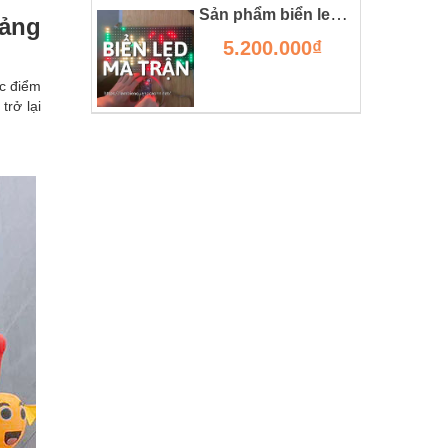
Sản phẩm biển led ma trận dành cho chữ chuyển động
uảng
5.200.000₫
ặc điểm
trở lại