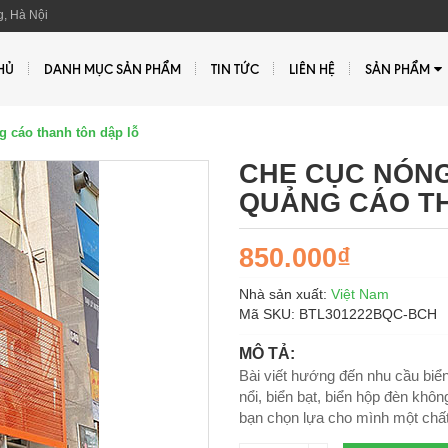
, Hà Nội
HỦ
DANH MỤC SẢN PHẨM
TIN TỨC
LIÊN HỆ
SẢN PHẨM
 cáo thanh tôn dập lỗ
CHE CỤC NÓNG
QUẢNG CÁO T
850.000₫
Nhà sản xuất:
Việt Nam
Mã SKU:
BTL301222BQC-BCH
MÔ TẢ:
Bài viết hướng đến nhu cầu biển
nổi, biển bạt, biển hộp đèn khô
bạn chọn lựa cho mình một chất 