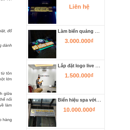
Liên hệ
Làm biển quảng cáo chữ nổi đẹp bằng công nghệ mica in uv
iật, đổ
3.000.000₫
ng dành
Lắp đặt logo live stream bán hàng online lên tường
 từ tôn
1.500.000₫
một lớn
h giữa
Biển hiệu spa với kiểu chữ inox sáng chân tại vinhome oceanpark
thể nối
 về làm
10.000.000₫
áp hàng