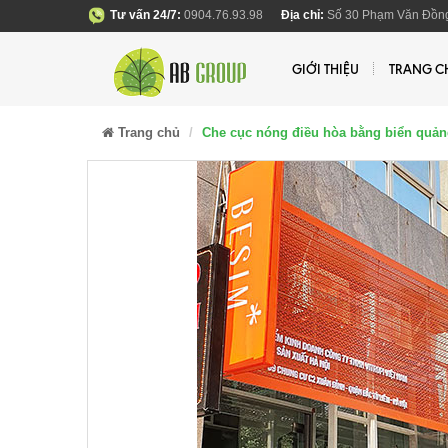
Tư vấn 24/7:
0904.76.93.98
Địa chỉ:
Số 30 Phạm Văn Đồng
GIỚI THIỆU
TRANG C
Trang chủ
Che cục nóng điều hòa bằng biển quảng