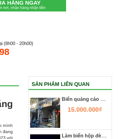
UA HÀNG NGAY
ận nơi, nhận hàng nhận tiền
i (8h00 - 20h00)
.98
SẢN PHẨM LIÊN QUAN
Biển quảng cáo ốp gạch
ng
15.000.000₫
ho mình
ạn đang
Làm biển hộp đèn spa tại khu đô thị smart city
023 với