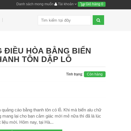
Danh sách mong muốn
Tài khoản
Giỏ hàng
0
 ĐIỀU HÒA BẰNG BIỂN
HANH TÔN DẬP LỖ
Tình trạng:
Còn hàng
 quảng cáo bằng thanh tôn có lỗ. Khi mà biển alu chữ
ng mang lại cho bạn cảm giác mới mẻ nữa thì đã là lúc
liệu mới. Hôm nay, tại Hà...