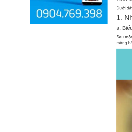
Dưới đây
1. N
a. Biể
Sau một
màng bảo