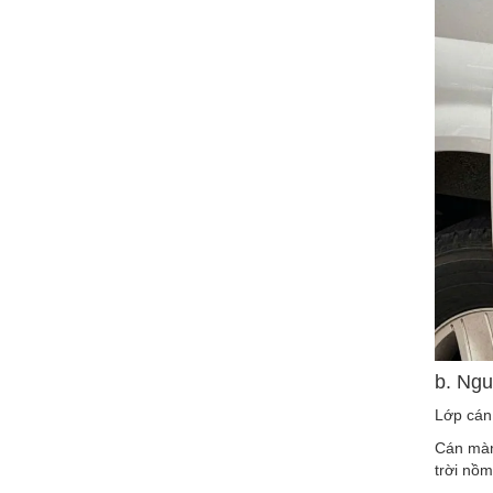
b. Ngu
Lớp cán
Cán màng
trời nồ