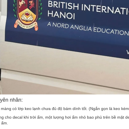
yên nhân:
 màng có lớp k
eo lạnh chưa đủ độ bám dính tốt. (Ngắn gọn là keo kém
 cho decal khi trời ẩm, một lượng hơi ẩm nhỏ bao phủ trên bề mặt dec
m ẩm.