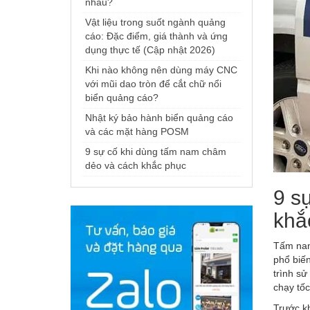
nhau?
Vật liệu trong suốt ngành quảng
cáo: Đặc điểm, giá thành và ứng
dụng thực tế (Cập nhật 2026)
Khi nào không nên dùng máy CNC
với mũi dao tròn để cắt chữ nổi
biển quảng cáo?
Nhật ký bảo hành biển quảng cáo
và các mặt hàng POSM
9 sự cố khi dùng tấm nam châm
dẻo và cách khắc phục
9 s
khắ
Tấm nam
phổ biến
trình sử
chạy tố
Trước kh