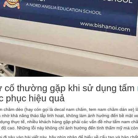
ự cố thường gặp khi sử dụng tấm
c phục hiệu quả
 châm dẻo (hay còn gọi là decal nam châm, tem nam châm dán xe) là
 nhờ khả năng tháo lắp linh hoạt, không làm ảnh hưởng đến bề mặt xe 
 dụng thực tế, nhiều khách hàng gặp phải các vấn đề như tấm nam châ
c độ cao. Những lỗi này không chỉ ảnh hưởng đến tính thẩm mỹ mà còn
i đi sâu vào bài viết này, hãy nhìn nhận để hiểu về cấu tạo và bản c