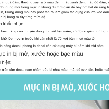
 in quá đậm, thường xảy ra ở màu đen, màu xanh đen, màu đỏ đậm, mà
 đó, dung môi trong mực in không đủ thời gian để bay hơi hết dù rằng
in, lượng dung môi này phát tán ra làm giảm tác dụng của lớp keo dá
n bị bong ra tùy từng mức độ
h khắc phục:
 loại màng cán chuyên dụng cho vật liệu mềm, có độ co giãn phù hợp.
 khô lớp mực in trước khi cán nhất là đối với bản in có màu tối.
a công decal, phòng in decal cần sử dụng máy hút ẩm khi trời nồm
ực in bị mờ, xước hoặc bạc màu
u hiện:
 trên tấm decal nam châm dẻo bị nhạt màu, mất độ tươi tắn, hoặc xuất