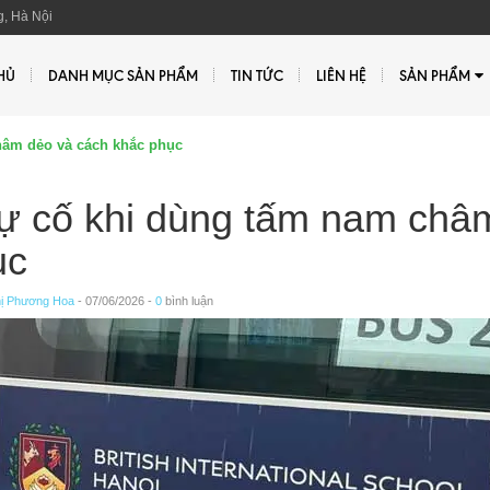
, Hà Nội
HỦ
DANH MỤC SẢN PHẨM
TIN TỨC
LIÊN HỆ
SẢN PHẨM
hâm dẻo và cách khắc phục
ự cố khi dùng tấm nam châ
ục
ị Phương Hoa
- 07/06/2026 -
0
bình luận