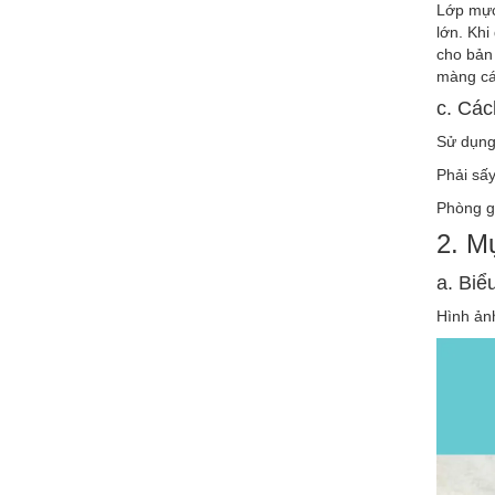
Lớp mực
lớn. Khi
cho bản 
màng cá
c. Các
Sử dụng
Phải sấy
Phòng gi
2. M
a. Biể
Hình ảnh