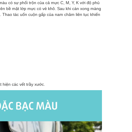
u có sự phối trộn của cả mực C, M, Y, K với độ phủ
 trên bề mặt lớp mực có vẻ khô. Sau khi cán xong màng
n. Thao tác uốn cuộn gấp của nam châm liên tục khiến
 hiện các vết trầy xước.