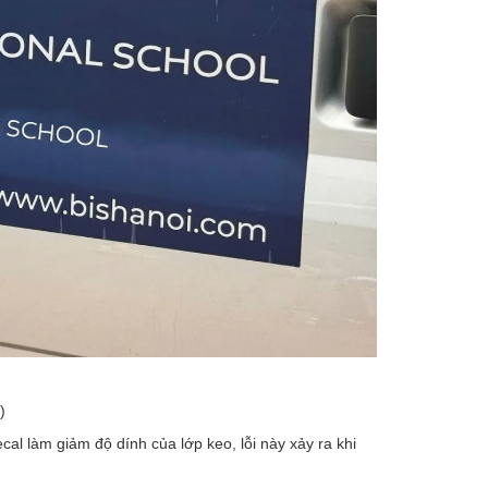
)
al làm giảm độ dính của lớp keo, lỗi này xảy ra khi