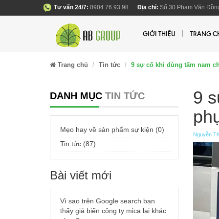
Tư vấn 24/7:
0904.76.93.98
Địa chỉ:
Số 30 Phạm Văn Đồng
GIỚI THIỆU
TRANG C
Trang chủ
Tin tức
9 sự cố khi dùng tấm nam c
9 s
DANH MỤC
TIN TỨC
ph
Mẹo hay về sản phẩm sự kiện (0)
Nguyễn Th
Tin tức (87)
Bài viết mới
Vì sao trên Google search bạn
thấy giá biển công ty mica lại khác