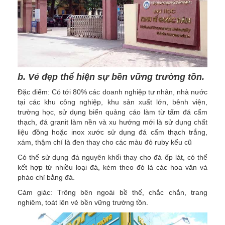
b. Vẻ đẹp thể hiện sự bền vững trường tồn.
Đặc điểm: Có tới 80% các doanh nghiệp tư nhân, nhà nước
tại các khu công nghiệp, khu sản xuất lớn, bênh viện,
trường học, sử dụng biển quảng cáo làm từ tấm đá cẩm
thạch, đá granit làm nền và xu hướng mới là sử dụng chất
liệu đồng hoặc inox xước sử dụng đá cẩm thạch trắng,
xám, thậm chí là đen thay cho các màu đỏ ruby kểu cũ
Có thể sử dụng đá nguyên khối thay cho đá ốp lát, có thể
kết hợp từ nhiều loại đá, kèm theo đó là các hoa văn và
phào chỉ bằng đá.
Cảm giác: Trông bên ngoài bề thế, chắc chắn, trang
nghiêm, toát lên vẻ bền vững trường tồn.