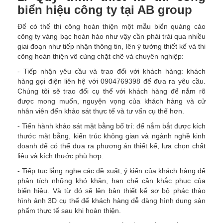
biển hiệu công ty tại AB group
Để có thể thi công hoàn thiện một mẫu biển quảng cáo
công ty vàng bạc hoàn hảo như vậy cần phải trải qua nhiều
giai đoạn như tiếp nhận thông tin, lên ý tưởng thiết kế và thi
công hoàn thiện vô cùng chặt chẽ và chuyên nghiệp:
- Tiếp nhận yêu cầu và trao đổi với khách hàng: khách
hàng gọi điện liên hệ với 0904769398 để đưa ra yêu cầu.
Chúng tôi sẽ trao đổi cụ thể với khách hàng để nắm rõ
được mong muốn, nguyện vọng của khách hàng và cử
nhân viên đến khảo sát thực tế và tư vấn cụ thế hơn.
- Tiến hành khảo sát mặt bằng bố trí: để nắm bắt được kích
thước mặt bằng, kiến trúc không gian và ngành nghề kinh
doanh để có thể đưa ra phương án thiết kế, lựa chọn chất
liệu và kích thước phù hợp.
- Tiếp tục lắng nghe các đề xuất, ý kiến của khách hàng để
phân tích những khó khăn, hạn chế cần khắc phục của
biển hiệu. Và từ đó sẽ lên bản thiết kế sơ bộ phác thảo
hình ảnh 3D cụ thể để khách hàng dễ dàng hình dung sản
phẩm thực tế sau khi hoàn thiện.