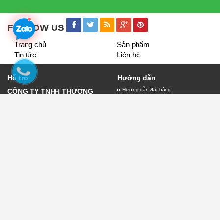
FOLLOW US
Trang chủ
Sản phẩm
Tin tức
Liên hệ
Hỗ trợ
Hướng dẫn
Hướng dẫn đặt hàng
CÔNG TY TNHH THƯƠNG
Giao nhận và thanh toán
MẠI VÀ DỊCH VỤ QUẢNG
Bảo hành biển quảng cáo
CÁO LỤC THỦY
Đăng ký thành viên
Giấy đăng ký kinh doanh số
0109882303 do sở kế hoạch
và đầu tư thành phố Hà Nội
cấp ngày 11/01/2022
Địa chỉ:30 Phạm Văn Đồng -
Chính sách
Hà Nội
Chính sách thanh toán
Điện thoại:
0904.76.93.98
Chính sách vận chuyển
Email:lambienquangcaohn.net@gmail.com
Chính sách đổi trả
Chính sách kiểm hàng
Chính sách bảo mật