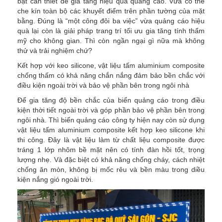
bật cần thiết để gia tăng hiệu quả quảng cáo. Vừa có thể
che kín toàn bộ các khuyết điểm trên phần tường của mặt
bằng. Đúng là “một công đôi ba việc” vừa quảng cáo hiệu
quà lại còn là giải pháp trang trí tối ưu gia tăng tính thẩm
mỹ cho không gian. Thì còn ngần ngại gì nữa mà không
thử và trải nghiệm chứ?
Kết hợp với keo silicone, vật liệu tấm aluminium composite
chống thấm có khả năng chắn nắng đảm bảo bền chắc với
điều kiện ngoài trời và bảo vệ phần bên trong ngôi nhà
Để gia tăng độ bền chắc của biển quảng cáo trong điều
kiện thời tiết ngoài trời và góp phần bảo vệ phần bên trong
ngôi nhà. Thì biển quảng cáo công ty hiện nay còn sử dụng
vật liệu tấm aluminium composite kết hợp keo silicone khi
thi công. Đây là vật liệu làm từ chất liệu composite được
tráng 1 lớp nhôm bề mặt nên có tính đàn hồi tốt, trọng
lượng nhẹ. Và đặc biệt có khả năng chống cháy, cách nhiệt
chống ăn mòn, không bị mốc rêu và bền màu trong diều
kiện nắng gió ngoài trời.