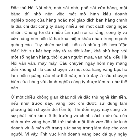
Đặc thù Hà Nội nhỏ, nhà sát nhà, phố sát cửa hàng, mặt
bằng thì nhỏ nên việc một mô hình kiểu doanh
nghiệp trong cửa hàng hoặc nơi giao dịch bán hàng chính
là địa chỉ đặt công ty đang nhiều lên một cách đáng ngạc
nhiên. Chúng tôi đã nhiều lần rạch ròi ra rằng, công ty và
cửa hàng nên hiểu là hai khái niệm khác nhau trong ngành
quảng cáo. Tuy nhiên sự thật luôn có những kết hợp "đặc
biệt" bởi sự kết hợp này tỏ ra tiết kiệm, khá phù hợp với
một số ngành hàng, thói quen người mua, văn hóa kiểu Hà
Nội vân vân, mây mây. Câu chuyện ngày hôm nay mang
đến không chỉ là câu chuyện về một cửa hàng vàng bạc họ
làm biển quảng cáo như thế nào, mà ở đây là câu chuyện
biển cửa hàng với danh nghĩa công ty được làm ra như thế
nào.
Ở một chiều không gian khác nói về đặc thù nghề kim tiền,
nếu như trước đây, vàng bạc chỉ được sử dụng làm
phương tiện chuyển đổi tiền tệ. Thì đến ngày nay cùng với
sự phát triển kinh tế thị trường và chính sách mở cửa của
nhà nước vàng bạc đã trở thành một lĩnh vực đầu tư kinh
doanh và là món đồ trang sức sang trọng làm đẹp cho con
người. Vì vậy, lĩnh vực kinh doanh vàng bạc đá quý ngày