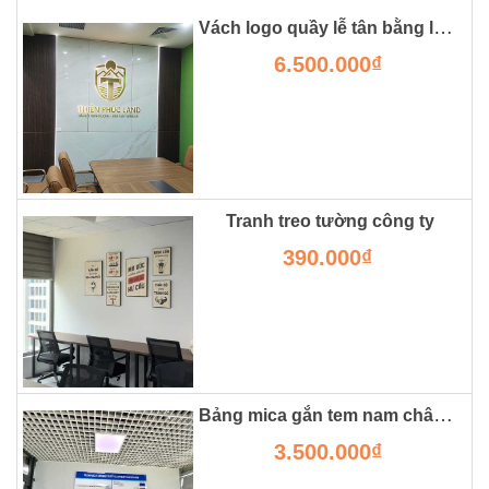
Vách logo quầy lễ tân bằng lam gỗ kết hợp vân đá
6.500.000₫
Tranh treo tường công ty
390.000₫
Bảng mica gắn tem nam châm từ treo tường
3.500.000₫