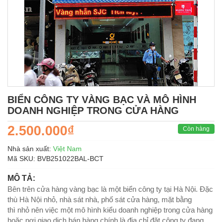
BIỂN CÔNG TY VÀNG BẠC VÀ MÔ HÌNH
DOANH NGHIỆP TRONG CỬA HÀNG
2.500.000₫
Còn hàng
Nhà sản xuất:
Việt Nam
Mã SKU:
BVB251022BAL-BCT
MÔ TẢ:
Bên trên cửa hàng vàng bạc là một biển công ty tại Hà Nội. Đặc
thù Hà Nội nhỏ, nhà sát nhà, phố sát cửa hàng, mặt bằng
thì nhỏ nên việc một mô hình kiểu doanh nghiệp trong cửa hàng
hoặc nơi giao dịch bán hàng chính là địa chỉ đặt công ty đang...