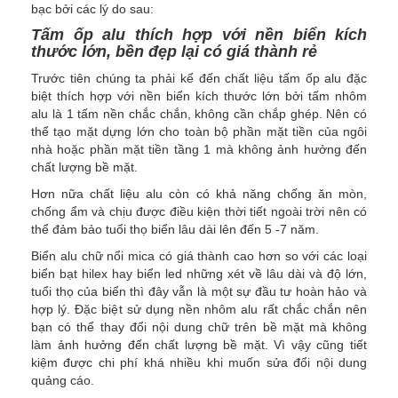
bạc bởi các lý do sau:
Tấm ốp alu thích hợp với nền biển kích
thước lớn, bền đẹp lại có giá thành rẻ
Trước tiên chúng ta phải kể đến chất liệu tấm ốp alu đặc
biệt thích hợp với nền biển kích thước lớn bởi tấm nhôm
alu là 1 tấm nền chắc chắn, không cần chắp ghép. Nên có
thể tạo mặt dựng lớn cho toàn bộ phần mặt tiền của ngôi
nhà hoặc phần mặt tiền tầng 1 mà không ảnh hưởng đến
chất lượng bề mặt.
Hơn nữa chất liệu alu còn có khả năng chống ăn mòn,
chống ẩm và chịu được điều kiện thời tiết ngoài trời nên có
thể đảm bảo tuổi thọ biển lâu dài lên đến 5 -7 năm.
Biển alu chữ nổi mica có giá thành cao hơn so với các loại
biển bạt hilex hay biển led những xét về lâu dài và độ lớn,
tuổi thọ của biển thì đây vẫn là một sự đầu tư hoàn hảo và
hợp lý. Đặc biệt sử dụng nền nhôm alu rất chắc chắn nên
bạn có thể thay đổi nội dung chữ trên bề mặt mà không
làm ảnh hưởng đến chất lượng bề mặt. Vì vậy cũng tiết
kiệm được chi phí khá nhiều khi muốn sửa đổi nội dung
quảng cáo.