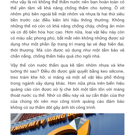
như vậy là nó không thể thấm nước nên bạn hoàn toàn có
thể yên tâm về khả năng chống thấm cho tường. Ô xít
nhôm phủ bên ngoài bề mặt nhôm và nhựa là hai thứ siêu
bền trước các điều kiện khí hậu thông thường. Không
những thế nó còn có khả năng chống cháy, chống ăn mòn
và có độ bền hóa học cao. Hơn nữa, loại vật liệu này còn
có màu sắc phong phú, bắt mắt nên không những được sử
dụng như một phần ốp trang trí mang lại vẻ đẹp hiện đại,
thời thượng. Mà còn được sử dụng như một tấm bảo vệ
chắn nắng, chống thấm hiệu quả cho ngôi nhà.
Vậy thế còn nước thấm qua kẽ tấm nhôm nhựa và khe
tường thì sao? Điều đó được giải quyết bằng keo silicone,
treo trám khe hở, xi măng và một số vật liệu phổ thông
trong ngành xây dựng khác. Hơn nữa phía trên biển hiệu
quảng cáo còn được xử lý che bởi một tấm tôn với máng
thoát nước cụ thể. Nhờ có điều này và sự cẩn thận của thợ
của chúng tôi nên mọi công trình quảng cáo đảm bảo
không có sự thấm dột gây ảnh tới công trình.