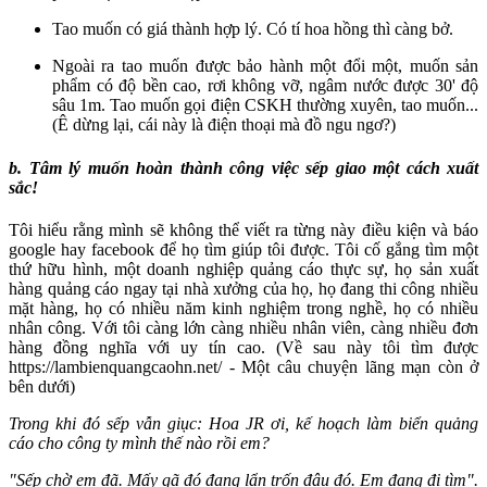
Tao muốn có giá thành hợp lý. Có tí hoa hồng thì càng bở.
Ngoài ra tao muốn được bảo hành một đổi một, muốn sản
phẩm có độ bền cao, rơi không vỡ, ngâm nước được 30' độ
sâu 1m. Tao muốn gọi điện CSKH thường xuyên, tao muốn...
(Ê dừng lại, cái này là điện thoại mà đồ ngu ngơ?)
b. Tâm lý muốn hoàn thành công việc sếp giao một cách xuất
sắc!
Tôi hiểu rằng mình sẽ không thể viết ra từng này điều kiện và báo
google hay facebook để họ tìm giúp tôi được. Tôi cố gắng tìm một
thứ hữu hình, một doanh nghiệp quảng cáo thực sự, họ sản xuất
hàng quảng cáo ngay tại nhà xưởng của họ, họ đang thi công nhiều
mặt hàng, họ có nhiều năm kinh nghiệm trong nghề, họ có nhiều
nhân công. Với tôi càng lớn càng nhiều nhân viên, càng nhiều đơn
hàng đồng nghĩa với uy tín cao. (Về sau này tôi tìm được
https://lambienquangcaohn.net/ - Một câu chuyện lãng mạn còn ở
bên dưới)
Trong khi đó sếp vẫn giục: Hoa JR ơi, kế hoạch làm biển quảng
cáo cho công ty mình thế nào rồi em?
"Sếp chờ em đã. Mấy gã đó đang lẩn trốn đâu đó. Em đang đi tìm".