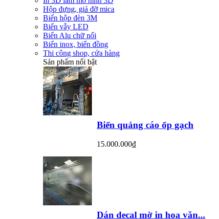
In 3D làm mô hình 3D
Hộp đựng, giá đỡ mica
Biển hộp đèn 3M
Biển vẫy LED
Biển Alu chữ nổi
Biển inox, biển đồng
Thi công shop, cửa hàng
Sản phẩm nổi bật
Biển quảng cáo ốp gạch
15.000.000₫
Dán decal mờ in hoa văn...