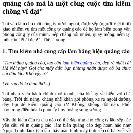
quảng cáo mà là một công cuộc tìm kiếm
chồng vĩ đại"
Tôi vào làm cho một công ty nước ngoài, được sếp (người Việt thôi)
giao nhiệm vụ tìm một công ty quảng cáo để họ làm biển trong văn
phòng công ty của mình. Sếp chẳng nói nhiều, quay mông, ném lại
một câu "Phải đẹp!". Thế là xong.
1. Tìm kiếm nhà cung cấp làm bảng hiệu quảng cáo
"Tìm thằng quảng cáo, tao cần
làm biển quảng cáo
, đẹp rẻ nhất cái
Hà Nội này" Gọi cho mấy đứa bạn nhưng nhận được cỡ ba chục
cái đầu lắc. Khó vậy ư?
[Và sau đó là than thở...]
Tôi nhân viên hành chính mới toanh, chả biết gì về biển với chả
bảng. Trời thì nắng, chẳng nhẽ khăn gói phóng xe ra ngoài đường
đầy bụi để kiếm quảng cáo ư? Không không đời nào. Phút
nào trong điều hòa là phút ấy huy hoàng sung sướng.
Vậy thì kiếm đâu ra cha nào có thể đáp ứng cho công ty lão sếp các
yêu cầu về in quảng cáo, làm biển quảng cáo đẹp hoàn hảo như
Ngọc Trinh đâu? (Có lần thấy màn hình máy tính sếp có bài viết về