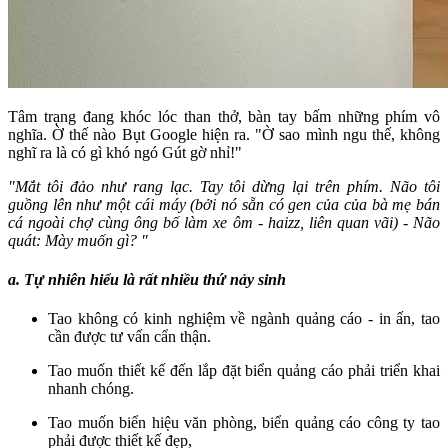
Tâm trạng đang khóc lóc than thở, bàn tay bấm những phím vô
nghĩa. Ờ thế nào Bụt Google hiện ra. "Ờ sao mình ngu thế, không
nghĩ ra là có gì khó ngó Gút gờ nhỉ!"
"Mắt tôi đảo như rang lạc. Tay tôi dừng lại trên phím. Não tôi
guồng lên như một cái máy (bởi nó sẵn có gen của của bà mẹ bán
cá ngoài chợ cùng ông bố làm xe ôm - haizz, liên quan vãi) - Não
quát: Mày muốn gì? "
a. Tự nhiên hiểu là rất nhiều thứ nảy sinh
Tao không có kinh nghiệm về ngành quảng cáo - in ấn, tao
cần được tư vấn cẩn thận.
Tao muốn thiết kế đến lắp đặt biển quảng cáo phải triển khai
nhanh chóng.
Tao muốn biển hiệu văn phòng, biển quảng cáo công ty tao
phải được thiết kế đẹp,