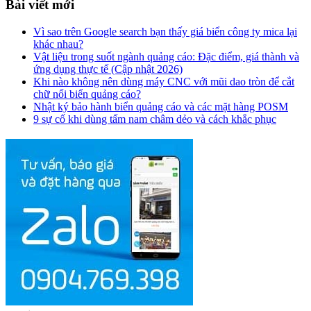
Bài viết mới
Vì sao trên Google search bạn thấy giá biển công ty mica lại
khác nhau?
Vật liệu trong suốt ngành quảng cáo: Đặc điểm, giá thành và
ứng dụng thực tế (Cập nhật 2026)
Khi nào không nên dùng máy CNC với mũi dao tròn để cắt
chữ nổi biển quảng cáo?
Nhật ký bảo hành biển quảng cáo và các mặt hàng POSM
9 sự cố khi dùng tấm nam châm dẻo và cách khắc phục