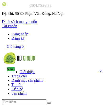
Tư vấn 24/7:
0904.76.93.98
Địa chỉ:
Số 30 Phạm Văn Đồng, Hà Nội
Danh sách mong muốn
Tài khoản
Đăng nhập
Đăng ký
Giỏ hàng
0
Menu
0
Giới thiệu
Trang chủ
Danh mục sản phẩm
Tin tức
Liên hệ
Sản phẩm