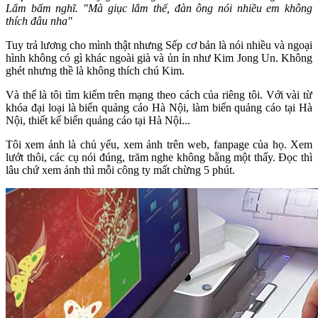
Lẩm bẩm nghĩ. "Mà giục lắm thế, đàn ông nói nhiều em không
thích đâu nha"
Tuy trả lương cho mình thật nhưng Sếp cơ bản là nói nhiều và ngoại
hình không có gì khác ngoài già và ủn ỉn như Kim Jong Un. Không
ghét nhưng thề là không thích chú Kim.
Và thế là tôi tìm kiếm trên mạng theo cách của riêng tôi. Với vài từ
khóa đại loại là biển quảng cáo Hà Nội, làm biển quảng cáo tại Hà
Nội, thiết kế biển quảng cáo tại Hà Nội...
Tôi xem ảnh là chủ yếu, xem ảnh trên web, fanpage của họ. Xem
lướt thôi, các cụ nói đúng, trăm nghe không bằng một thấy. Đọc thì
lâu chứ xem ảnh thì mỗi công ty mất chừng 5 phút.