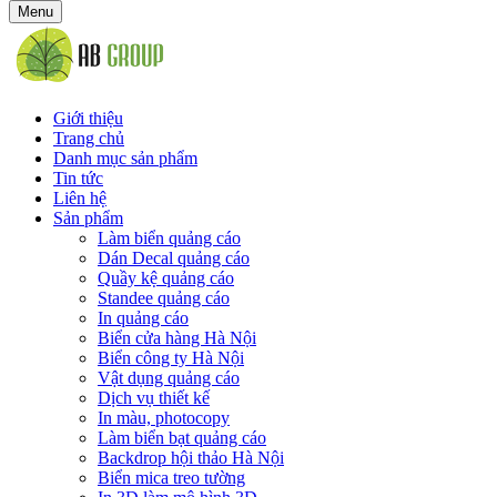
Menu
Giới thiệu
Trang chủ
Danh mục sản phẩm
Tin tức
Liên hệ
Sản phẩm
Làm biển quảng cáo
Dán Decal quảng cáo
Quầy kệ quảng cáo
Standee quảng cáo
In quảng cáo
Biển cửa hàng Hà Nội
Biển công ty Hà Nội
Vật dụng quảng cáo
Dịch vụ thiết kế
In màu, photocopy
Làm biển bạt quảng cáo
Backdrop hội thảo Hà Nội
Biển mica treo tường