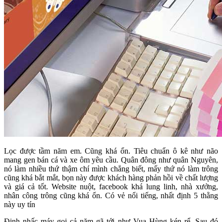
Lọc được tầm năm em. Cũng khá ổn. Tiêu chuẩn ô kê như não
mang gen bán cá và xe ôm yêu cầu. Quân đông như quân Nguyên,
nó làm nhiều thứ thậm chí mình chẳng biết, mấy thứ nó làm trông
cũng khá bắt mắt, bọn này được khách hàng phản hồi về chất lượng
và giá cả tốt. Website nuột, facebook khá lung linh, nhà xưởng,
nhân công trông cũng khá ổn. Có vẻ nổi tiếng, nhất định 5 thằng
này uy tín
Định nhấc máy gọi cả năm gã tới như Vua Hùng kén rể. Sau đó