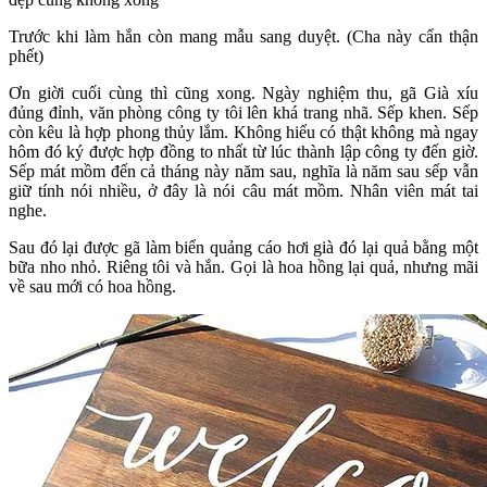
Trước khi làm hắn còn mang mẫu sang duyệt. (Cha này cẩn thận
phết)
Ơn giời cuối cùng thì cũng xong. Ngày nghiệm thu, gã Già xíu
đủng đỉnh, văn phòng công ty tôi lên khá trang nhã. Sếp khen. Sếp
còn kêu là hợp phong thủy lắm. Không hiểu có thật không mà ngay
hôm đó ký được hợp đồng to nhất từ lúc thành lập công ty đến giờ.
Sếp mát mồm đến cả tháng này năm sau, nghĩa là năm sau sếp vẫn
giữ tính nói nhiều, ở đây là nói câu mát mồm. Nhân viên mát tai
nghe.
Sau đó lại được gã làm biển quảng cáo hơi già đó lại quả bằng một
bữa nho nhỏ. Riêng tôi và hắn. Gọi là hoa hồng lại quả, nhưng mãi
về sau mới có hoa hồng.