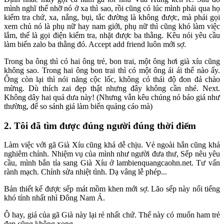
mình nghĩ thế nhỡ nó ở xa thì sao, rồi cũng có lúc mình phải qua họ
kiểm tra chứ, xa, nắng, bụi, tắc đường là không được, mà phải gọi
xem chủ nó là phụ nữ hay nam giới, phụ nữ thì cũng khó làm việc
lắm, thế là gọi điện kiểm tra, nhặt được ba thằng. Kêu nói yêu cầu
làm biển zalo ba thằng đó. Accept add friend luôn mới sợ.
Trong ba ông thì có hai ông trẻ, bon trai, một ông hơi già xíu cũng
không sao. Trong hai ông bon trai thì có một ông ái ái thế nào ấy.
Ông còn lại thì nói năng cộc lốc, không có thái độ đon đả chào
mừng. Dù thích zai đẹp thật nhưng đây không cần nhé. Next.
Không dây hai quả dưa này! (Nhưng vẫn kêu chúng nó báo giá như
thường, để so sánh giá làm biển quảng cáo mà)
2. Tôi đã tìm được đúng người đúng thời điểm
Làm việc với gã Già Xíu cũng khá dễ chịu. Vẻ ngoài hắn cũng khá
nghiêm chỉnh. Nhiệm vụ của mình như người đưa thư, Sếp nêu yêu
cầu, mình bắn tỉa sang Già Xíu ở lambienquangcaohn.net. Tư vấn
rành mạch. Chỉnh sửa nhiệt tình. Dạ vâng lễ phép...
Bản thiết kế được sếp mát mồm khen mới sợ. Lão sếp này nổi tiếng
khó tính nhất nhì Đông Nam Á.
Ô hay, giá của gã Già này lại rẻ nhất chứ. Thế này có muốn ham trẻ
đẹp cũng không xong