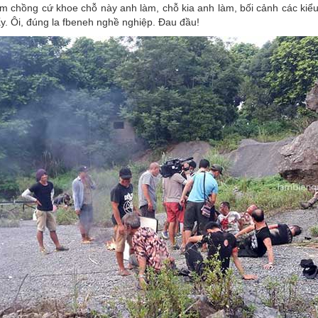
 chồng cứ khoe chỗ này anh làm, chỗ kia anh làm, bối cảnh các kiểu,
ấy. Ôi, đúng la fbeneh nghề nghiệp. Đau đầu!