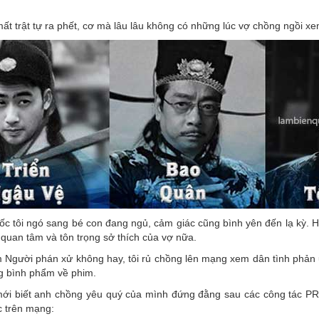
t trật tự ra phết, cơ mà lâu lâu không có những lúc vợ chồng ngồi xe
c tôi ngó sang bé con đang ngủ, cảm giác cũng bình yên đến lạ kỳ. H
 quan tâm và tôn trọng sở thích của vợ nữa.
 Người phán xử không hay, tôi rủ chồng lên mạng xem dân tình phản ứn
g bình phẩm về phim.
 mới biết anh chồng yêu quý của mình đứng đằng sau các công tác P
c trên mạng: