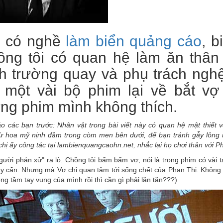
 có nghề
làm biển quảng cáo
, b
ồng tôi có quan hệ làm ăn thân 
ch trường quay và phụ trách ngh
 một vài bộ phim lại về bắt vợ
ng phim mình không thích.
o các bạn trước: Nhân vật trong bài viết này có quan hệ mật thiết 
ừ hoa mỹ nịnh đầm trong còm men bên dưới, để bạn tránh gẫy lông r
chị ấy công tác tại lambienquangcaohn.net, nhắc lại họ chơi thân với P
ười phán xử" ra lò. Chồng tôi bấm bấm vợ, nói là trong phim có vài tạ
y cấn. Nhưng mà Vợ chỉ quan tâm tới sống chết của Phan Thị. Không q
ong tầm tay vung của mình rồi thì cần gì phải lăn tăn???)