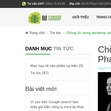
Tư vấn 24/7:
0904.76.93.98
Địa chỉ:
Số 30 Phạm Văn Đồng
GIỚI THIỆU
TRANG C
Trang chủ
Tin tức
Chồng tôi dựng backdrop sâ
Chồ
DANH MỤC
TIN TỨC
Ph
Mẹo hay về sản phẩm sự kiện (0)
Nguyễn Th
Tin tức (87)
Bài viết mới
Vì sao trên Google search bạn
thấy giá biển công ty mica lại khác