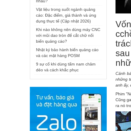
nhau?
Vật liệu trong suốt ngành quảng
cáo: Đặc điểm, giá thành và ứng
dụng thực tế (Cập nhật 2026)
Vốn
Khi nào không nên dùng máy CNC
cch
với mũi dao tròn để cắt chữ nổi
trá
biển quảng cáo?
Nhật ký bảo hành biển quảng cáo
sau
và các mặt hàng POSM
nhữ
9 sự cố khi dùng tấm nam châm
dẻo và cách khắc phục
Cảnh bá
những t
anh ấy, 
Phim "Ng
Cũng ga
ra nó tr