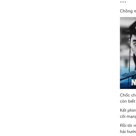
Chồng mấ
Chốc chố
còn biết
Kết phim
cõi mạn
Rồi tôi
hài hướ