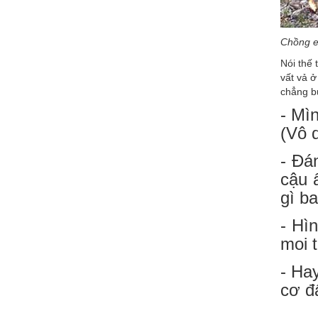
Chồng e
Nói thế 
vất vả ở
chẳng b
- Mìn
(Vô 
- Đá
cậu 
gì b
- Hì
moi 
- Ha
cơ đấ
...