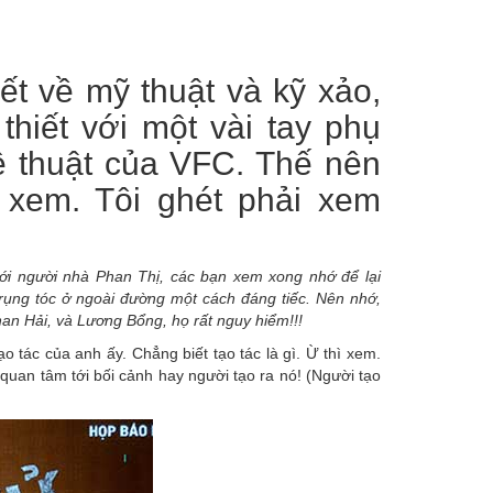
iết về mỹ thuật và kỹ xảo,
thiết với một vài tay phụ
ệ thuật của VFC. Thế nên
 xem. Tôi ghét phải xem
với người nhà Phan Thị, các bạn xem xong nhớ để lại
ụng tóc ở ngoài đường một cách đáng tiếc. Nên nhớ,
han Hải, và Lương Bổng, họ rất nguy hiểm!!!
o tác của anh ấy. Chẳng biết tạo tác là gì. Ừ thì xem.
uan tâm tới bối cảnh hay người tạo ra nó! (Người tạo