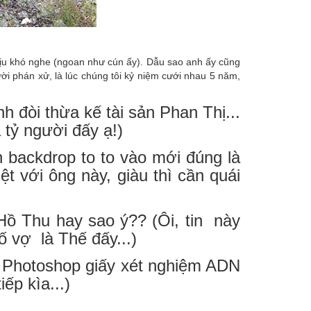
chịu khó nghe (ngoan như cún ấy). Dẫu sao anh ấy cũng
ười phán xử, là lúc chúng tôi kỷ niệm cưới nhau 5 năm,
h đòi thừa kế tài sản Phan Thị...
 tỷ người đấy ạ!)
n backdrop to to vào mới đúng là
t với ông này, giàu thì cần quái
Hồ Thu hay sao ý?? (Ôi, tin này
ố vợ là Thế đấy...)
ết Photoshop giấy xét nghiệm ADN
ếp kìa...)