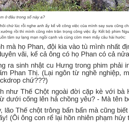
m ở đâu trong số này a?
thôi chứ lúc rỗi nghe anh ấy kể về công việc của mình say sưa cũng 
 xưởng rồi thì mình cũng nên trân trọng công việc ấy. Kết bộ phim Ng
uồn tâm sự lạng mạn ngồi cạnh và cùng còm men mấy câu hài hước:
h mà họ Phan, đội kia vào tù mình nhất địn
duyên vãi, kể cả ông có họ Phan có cả nửa
ng ra sinh nhật cu Hưng trong phim phải i
ấm Phan Thị. (Lại ngôn từ nghề nghiệp, mệ
ackdrop chứ???)
nh như Thế Chột ngoài đời cặp kè với bà 
từ dưới cống lên hả chồng yêu? - Mà tên b
y, lão Thế chột trông bẩn bẩn mà cũng bi
y! (Ôi ông con rể lại hồn nhiên phạm húy ti