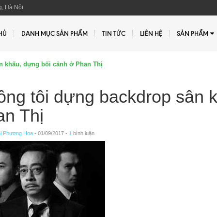
, Hà Nội
HỦ
DANH MỤC SẢN PHẨM
TIN TỨC
LIÊN HỆ
SẢN PHẨM
n khấu, dựng bối cảnh ở Phan Thị
ng tôi dựng backdrop sân k
an Thị
ị Phương Hoa
- 01/09/2017 -
1
bình luận