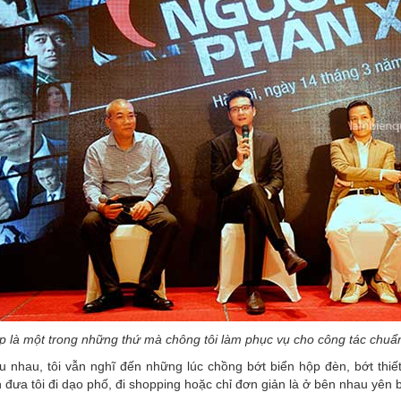
 là một trong những thứ mà chông tôi làm phục vụ cho công tác chuẩn 
 nhau, tôi vẫn nghĩ đến những lúc chồng bớt biển hộp đèn, bớt thiết
n đưa tôi đi dạo phố, đi shopping hoặc chỉ đơn giản là ở bên nhau yên b