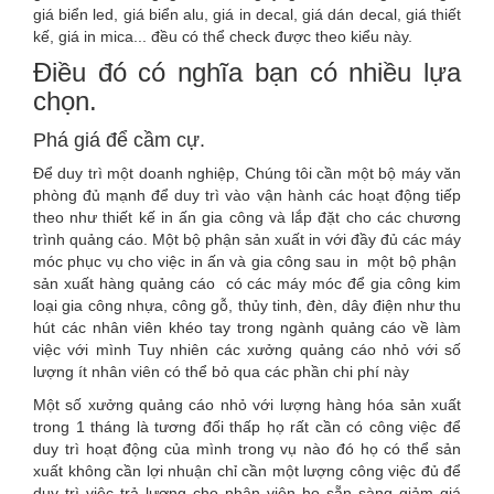
giá biển led, giá biển alu, giá in decal, giá dán decal, giá thiết
kế, giá in mica... đều có thể check được theo kiểu này.
Điều đó có nghĩa bạn có nhiều lựa
chọn.
Phá giá để cầm cự.
Để duy trì một doanh nghiệp, Chúng tôi cần một bộ máy văn
phòng đủ mạnh để duy trì vào vận hành các hoạt động tiếp
theo như thiết kế in ấn gia công và lắp đặt cho các chương
trình quảng cáo. Một bộ phận sản xuất in với đầy đủ các máy
móc phục vụ cho việc in ấn và gia công sau in một bộ phận
sản xuất hàng quảng cáo có các máy móc để gia công kim
loại gia công nhựa, công gỗ, thủy tinh, đèn, dây điện như thu
hút các nhân viên khéo tay trong ngành quảng cáo về làm
việc với mình Tuy nhiên các xưởng quảng cáo nhỏ với số
lượng ít nhân viên có thể bỏ qua các phần chi phí này
Một số xưởng quảng cáo nhỏ với lượng hàng hóa sản xuất
trong 1 tháng là tương đối thấp họ rất cần có công việc để
duy trì hoạt động của mình trong vụ nào đó họ có thể sản
xuất không cần lợi nhuận chỉ cần một lượng công việc đủ để
duy trì việc trả lương cho nhân viên họ sẵn sàng giảm giá