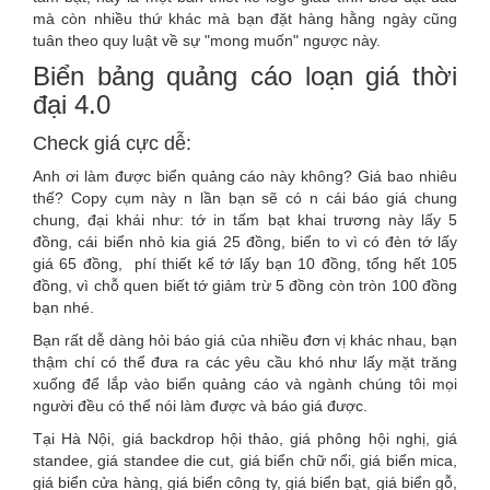
mà còn nhiều thứ khác mà bạn đặt hàng hằng ngày cũng
tuân theo quy luật về sự "mong muốn" ngược này.
Biển bảng quảng cáo loạn giá thời
đại 4.0
Check giá cực dễ:
Anh ơi làm được biển quảng cáo này không? Giá bao nhiêu
thế? Copy cụm này n lần bạn sẽ có n cái báo giá chung
chung, đại khái như: tớ in tấm bạt khai trương này lấy 5
đồng, cái biển nhỏ kia giá 25 đồng, biển to vì có đèn tớ lấy
giá 65 đồng, phí thiết kế tớ lấy bạn 10 đồng, tổng hết 105
đồng, vì chỗ quen biết tớ giảm trừ 5 đồng còn tròn 100 đồng
bạn nhé.
Bạn rất dễ dàng hỏi báo giá của nhiều đơn vị khác nhau, bạn
thậm chí có thể đưa ra các yêu cầu khó như lấy mặt trăng
xuống để lắp vào biển quảng cáo và ngành chúng tôi mọi
người đều có thể nói làm được và báo giá được.
Tại Hà Nội, giá backdrop hội thảo, giá phông hội nghị, giá
standee, giá standee die cut, giá biển chữ nổi, giá biển mica,
giá biển cửa hàng, giá biển công ty, giá biển bạt, giá biển gỗ,