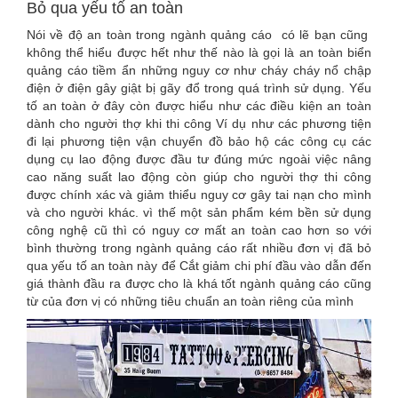
Bỏ qua yếu tố an toàn
Nói về độ an toàn trong ngành quảng cáo có lẽ bạn cũng
không thể hiểu được hết như thế nào là gọi là an toàn biển
quảng cáo tiềm ẩn những nguy cơ như cháy cháy nổ chập
điện ở điện gây giật bị gãy đổ trong quá trình sử dụng. Yếu
tố an toàn ở đây còn được hiểu như các điều kiện an toàn
dành cho người thợ khi thi công Ví dụ như các phương tiện
đi lại phương tiện vận chuyển đồ bảo hộ các công cụ các
dụng cụ lao động được đầu tư đúng mức ngoài việc nâng
cao năng suất lao động còn giúp cho người thợ thi công
được chính xác và giảm thiểu nguy cơ gây tai nạn cho mình
và cho người khác. vì thế một sản phẩm kém bền sử dụng
công nghệ cũ thì có nguy cơ mất an toàn cao hơn so với
bình thường trong ngành quảng cáo rất nhiều đơn vị đã bỏ
qua yếu tố an toàn này để Cắt giảm chi phí đầu vào dẫn đến
giá thành đầu ra được cho là khá tốt ngành quảng cáo cũng
từ của đơn vị có những tiêu chuẩn an toàn riêng của mình