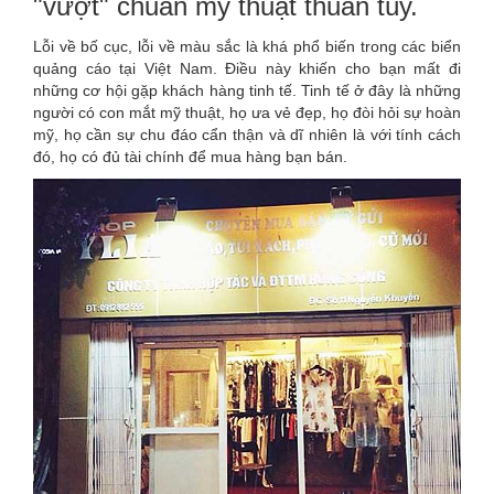
"vượt" chuẩn mỹ thuật thuần túy.
Lỗi về bố cục, lỗi về màu sắc là khá phổ biến trong các biển
quảng cáo tại Việt Nam. Điều này khiến cho bạn mất đi
những cơ hội gặp khách hàng tinh tế. Tinh tế ở đây là những
người có con mắt mỹ thuật, họ ưa vẻ đẹp, họ đòi hỏi sự hoàn
mỹ, họ cần sự chu đáo cẩn thận và dĩ nhiên là với tính cách
đó, họ có đủ tài chính để mua hàng bạn bán.