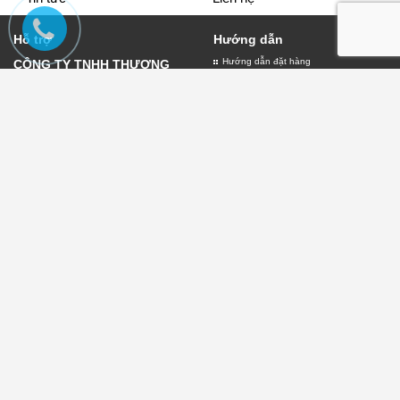
Hỗ trợ
Hướng dẫn
Hướng dẫn đặt hàng
CÔNG TY TNHH THƯƠNG
Giao nhận và thanh toán
MẠI VÀ DỊCH VỤ QUẢNG
Bảo hành biển quảng cáo
CÁO LỤC THỦY
Đăng ký thành viên
Giấy đăng ký kinh doanh số
0109882303 do sở kế hoạch
và đầu tư thành phố Hà Nội
cấp ngày 11/01/2022
Địa chỉ:30 Phạm Văn Đồng -
Chính sách
Hà Nội
Chính sách thanh toán
Điện thoại:
0904.76.93.98
Chính sách vận chuyển
Email:lambienquangcaohn.net@gmail.com
Chính sách đổi trả
Chính sách kiểm hàng
Chính sách bảo mật
Điều khoản
Điều khoản sử dụng
Điều khoản giao dịch
Dịch vụ tiện ích
Quyền sở hữu trí tuệ
Chuyên gia về biển quảng cáo với nhiều hạng