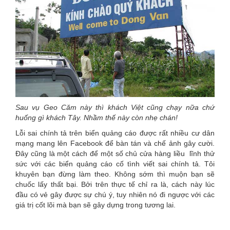
Sau vụ Geo Căm này thì khách Việt cũng chạy nữa chứ
huống gì khách Tây. Nhầm thế này còn nhẹ chán!
Lỗi sai chính tả trên biển quảng cáo được rất nhiều cư dân
mạng mang lên Facebook để bàn tán và chế ảnh gây cười.
Đây cũng là một cách để một số chủ cửa hàng liều lĩnh thử
sức với các biển quảng cáo cố tình viết sai chính tả. Tôi
khuyên bạn đừng làm theo. Không sớm thì muộn bạn sẽ
chuốc lấy thất bại. Bởi trên thực tế chỉ ra là, cách này lúc
đầu có vẻ gây được sự chú ý, tuy nhiên nó đi ngược với các
giá trị cốt lõi mà bạn sẽ gây dựng trong tương lai.