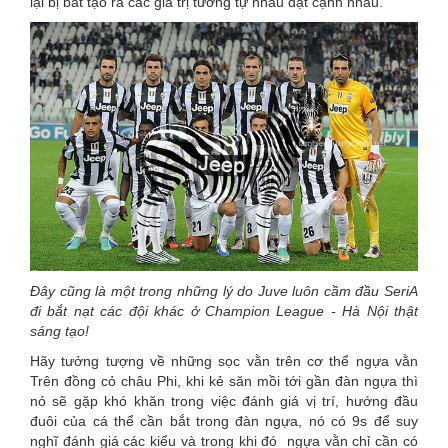
lại bị bắt tạo ra các giá trị tương tự nhau đặt cạnh nhau.
Đây cũng là một trong những lý do Juve luôn cầm đầu SeriA
đi bắt nạt các đội khác ở Champion League - Hà Nội thật
sáng tạo!
Hãy tưởng tượng về những sọc vằn trên cơ thể ngựa vằn
Trên đồng cỏ châu Phi, khi kẻ săn mồi tới gần đàn ngựa thì
nó sẽ gặp khó khăn trong việc đánh giá vị trí, hướng đầu
đuôi của cá thể cần bắt trong đàn ngựa, nó có 9s để suy
nghĩ đánh giá các kiểu và trong khi đó ngựa vằn chỉ cần có