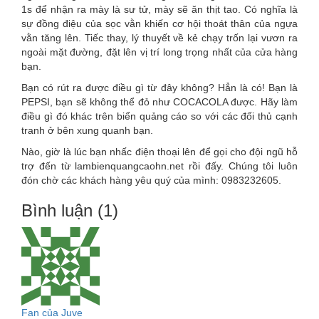
1s để nhận ra mày là sư tử, mày sẽ ăn thịt tao. Có nghĩa là
sự đồng điệu của sọc vằn khiến cơ hội thoát thân của ngựa
vằn tăng lên. Tiếc thay, lý thuyết về kẻ chạy trốn lại vươn ra
ngoài mặt đường, đặt lên vị trí long trọng nhất của cửa hàng
bạn.
Bạn có rút ra được điều gì từ đây không? Hẳn là có! Bạn là
PEPSI, bạn sẽ không thể đỏ như COCACOLA được. Hãy làm
điều gì đó khác trên biển quảng cáo so với các đối thủ cạnh
tranh ở bên xung quanh bạn.
Nào, giờ là lúc bạn nhấc điện thoại lên để gọi cho đội ngũ hỗ
trợ đến từ lambienquangcaohn.net rồi đấy. Chúng tôi luôn
đón chờ các khách hàng yêu quý của mình: 0983232605.
Bình luận (1)
Fan của Juve