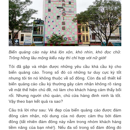
Biển quảng cáo này khá lộn xộn, khó nhìn, khó đọc chữ.
Trông hồng lâu mộng kiểu này thì chỉ hợp với nữ giới!
Tôi đã gặp và nhận được những yêu cầu khá cầu kỳ cho
biển quảng cáo. Trong số đó có những tư duy cực kỳ tốt
nhưng tôi tin nó không thuộc về số đông. Còn đa số thiết kế
biển quảng cáo cầu kỳ thường gây cảm nhận không rõ ràng
về mặt thể hiện chủ đề, nó làm cho khách hàng cảm thấy bối
rối. Nhưng người chủ quán, chủ cửa hàng đinh ninh là tốt.
Vậy theo bạn kết quả ra sao?
Câu trả lời như sau: Vẻ đẹp của biển quảng cáo được đám
đông cảm nhận, nội dung của nó được cảm thụ bởi đám
đông (tất nhiên đám đông này nằm trong nhóm khách hàng
tiềm năng của bạn nhé!). Nếu đa số trong số đám đông đó