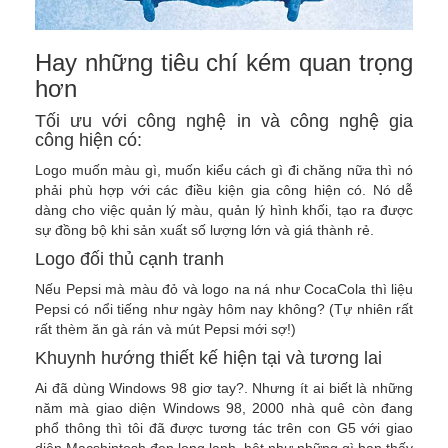
Hay những tiêu chí kém quan trọng
hơn
Tối ưu với công nghệ in và công nghệ gia
công hiện có:
Logo muốn màu gì, muốn kiểu cách gì đi chăng nữa thì nó
phải phù hợp với các điều kiện gia công hiện có. Nó dễ
dàng cho việc quản lý màu, quản lý hình khối, tạo ra được
sự đồng bộ khi sản xuất số lượng lớn và giá thành rẻ.
Logo đối thủ cạnh tranh
Nếu Pepsi mà màu đỏ và logo na ná như CocaCola thì liệu
Pepsi có nổi tiếng như ngày hôm nay không? (Tự nhiên rất
rất thèm ăn gà rán và mút Pepsi mới sợ!)
Khuynh hướng thiết kế hiện tại và tương lai
Ai đã dùng Windows 98 giơ tay?. Nhưng ít ai biết là những
năm mà giao diện Windows 98, 2000 nhà quê còn đang
phổ thông thì tôi đã được tương tác trên con G5 với giao
diện Macshintosh đẹp long lanh, hệt như những gì bạn thấy