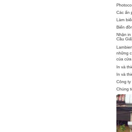
Photocop
Các ấn p
Làm biển
Biển đồn
Nhận in 
Cầu Giấ
Lambien
những ch
của cửa
In và th
In và th
Công ty 
Chúng tô