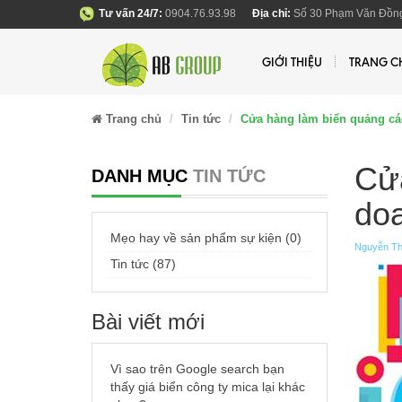
Tư vấn 24/7:
0904.76.93.98
Địa chỉ:
Số 30 Phạm Văn Đồng
GIỚI THIỆU
TRANG C
Trang chủ
Tin tức
Cửa hàng làm biển quảng cáo
Cửa
DANH MỤC
TIN TỨC
doa
Mẹo hay về sản phẩm sự kiện (0)
Nguyễn Th
Tin tức (87)
Bài viết mới
Vì sao trên Google search bạn
thấy giá biển công ty mica lại khác