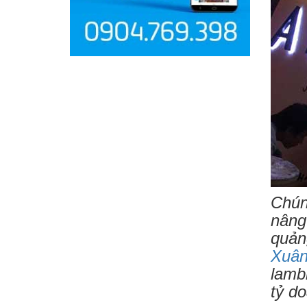
Chún
nâng
quản
Xuân
lamb
tỷ d