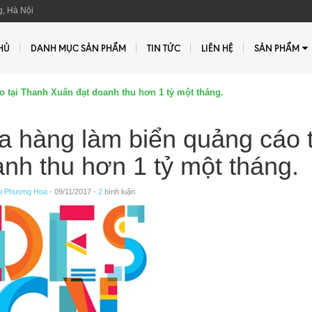
, Hà Nội
HỦ
DANH MỤC SẢN PHẨM
TIN TỨC
LIÊN HỆ
SẢN PHẨM
 tại Thanh Xuân đạt doanh thu hơn 1 tỷ một tháng.
 hàng làm biển quảng cáo 
nh thu hơn 1 tỷ một tháng.
ị Phương Hoa
- 09/11/2017 -
2
bình luận