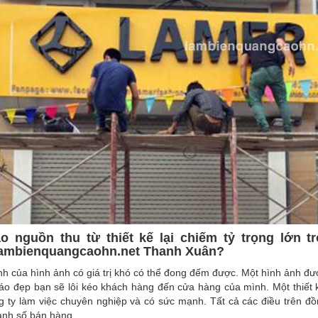
ao nguồn thu từ thiết kế lại chiếm tỷ trọng lớn
mbienquangcaohn.net Thanh Xuân?
 của hình ảnh có giá trị khó có thể đong đếm được. Một hình ảnh đượ
áo đẹp bạn sẽ lôi kéo khách hàng đến cửa hàng của mình. Một thiết
g ty làm việc chuyên nghiệp và có sức mạnh. Tất cả các điều trên đồ
anh số bán hàng.