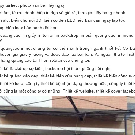
y tài liệu, photo văn bản lấy ngay
hẩm, tờ rơi, danh thiếp in đẹp và giá rẻ, thời gian lấy hàng nhanh
 alu, biển chữ nổi 3D, biển có đèn LED nếu bạn cần ngay lập tức
g, biển inox bảo hành dài hạn.
quảng cáo: In giấy, in tờ rơi, in backdrop, in biển quảng cáo, in men
y.
quangcaohn.net chúng tôi có thế mạnh trong ngành thiết kế. Cơ bản
uyên gia giàu ý tưởng và được đào tạo bài bản. Và nguồn thu từ thiế
 hàng quảng cáo tại Thanh Xuân của chúng tôi:
iết kế Backdrop sự kiện, backdrop hội thảo, phông hội nghị,
iết kế quảng cáo đẹp, thiết kế biển cửa hàng đẹp, thiết kế biển công ty 
thiết kế logo, công ty thiết kế bộ nhận dạng thương hiệu, công ty thiế
i cũng là một công ty có những Thiết kế website, thiết kế cover faceb