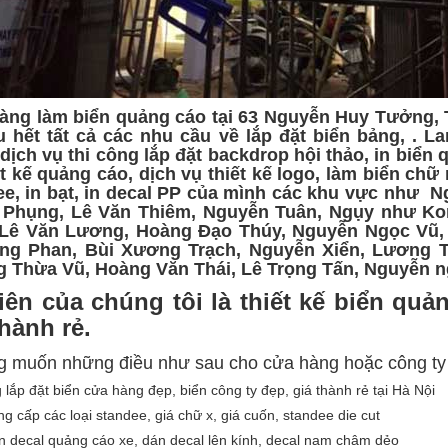
àng làm biển quảng cáo tại 63 Nguyễn Huy Tưởng, 
u hết tất cả các nhu cầu về lắp đặt biển bảng, . L
dịch vụ thi công lắp đặt backdrop hội thảo, in biển
ết kế quảng cáo, dịch vụ thiết kế logo, làm biển chữ 
ee, in bạt, in decal PP của mình các khu vực như 
 Phụng, Lê Văn Thiêm, Nguyễn Tuân, Ngụy như K
 Lê Văn Lương, Hoàng Đạo Thúy, Nguyễn Ngọc Vũ,
ng Phan, Bùi Xương Trạch, Nguyễn Xiển, Lương T
 Thừa Vũ, Hoàng Văn Thái, Lê Trọng Tấn, Nguyễn ng
iên của chúng tôi là thiết kế biển quả
thành rẻ.
g muốn những điều như sau cho cửa hàng hoặc công ty
 lắp đặt biển cửa hàng đẹp, biển công ty đẹp, giá thành rẻ tại Hà Nội
ng cấp các loại standee, giá chữ x, giá cuốn, standee die cut
n decal quảng cáo xe, dán decal lên kính, decal nam châm dẻo