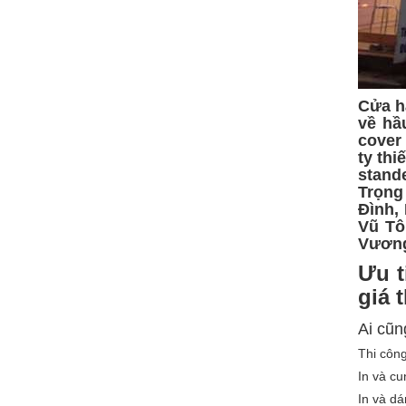
Cửa h
về hầ
cover 
ty thi
stand
Trọng
Đình,
Vũ Tô
Vương
Ưu t
giá 
Ai cũn
Thi công
In và cu
In và dá