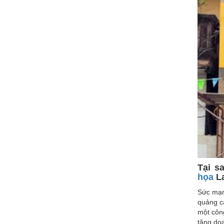
Tại s
họa
La
Sức mạnh
quảng c
một côn
tăng do