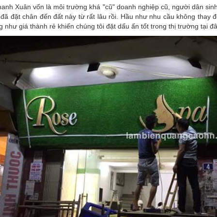
anh Xuân vốn là môi trường khá "cũ" doanh nghiệp cũ, người dân sinh
 đã đặt chân đến đất này từ rất lâu rồi. Hầu như nhu cầu không thay 
 như giá thành rẻ khiến chúng tôi đặt dấu ấn tốt trong thị trường tại đ