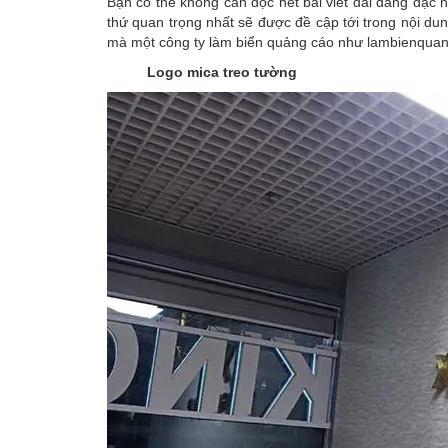
Bạn có thể không cần đọc hết bài viết dài dằng dặc 
thứ quan trọng nhất sẽ được đề cập tới trong nội du
mà một công ty làm biển quảng cáo như lambienquan
Logo mica treo tường