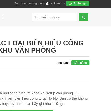
Danh sách mong muốn
Tài khoản
Giỏ hàng
0
C LOẠI BIỂN HIỆU CÔNG
KHU VĂN PHÒNG
Tình trạng:
Còn hàng
và những thứ lặt vặt khác khi setup văn phòng. 1.
khi làm biển hiệu công ty tại Hà Nội Bạn có thể không
c này, tuy nhiên bạn hãy ghi nhớ những...