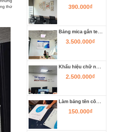
à những
390.000₫
ững thứ
Bảng mica gắn tem nam châm từ treo tường
3.500.000₫
Khẩu hiệu chữ nổi mica dán tường trong công ty
2.500.000₫
Làm bảng tên công ty tại hà nội
150.000₫