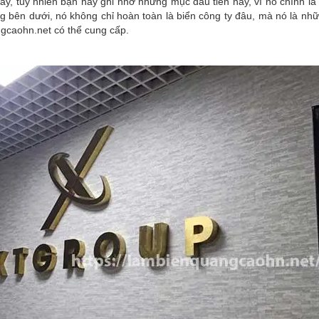
này, tuy nhiên bạn hãy ghi nhớ những mục đầu tiên này, vì nó chính l
ng bên dưới, nó không chỉ hoàn toàn là biển công ty đâu, mà nó là nh
gcaohn.net có thể cung cấp.