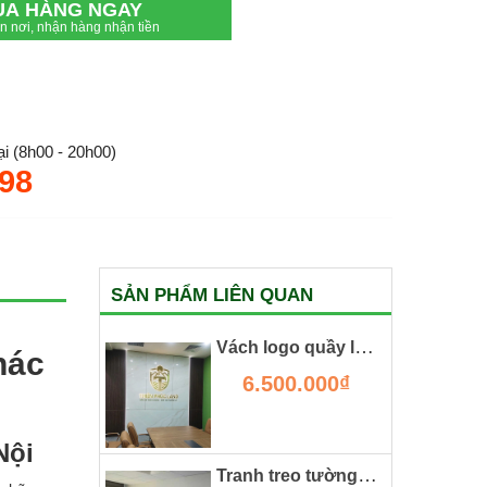
UA HÀNG NGAY
ận nơi, nhận hàng nhận tiền
i (8h00 - 20h00)
.98
SẢN PHẨM LIÊN QUAN
Vách logo quầy lễ tân bằng lam gỗ kết hợp vân đá
hác
6.500.000₫
Nội
Tranh treo tường công ty