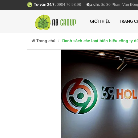
Tư vấn 24/7:
0904.76.93.98
Địa chỉ:
Số 30 Phạm Văn Đồng
GIỚI THIỆU
TRANG C
Trang chủ
Danh sách các loại biển hiệu công ty 