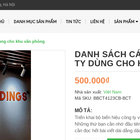
, Hà Nội
HỦ
DANH MỤC SẢN PHẨM
TIN TỨC
LIÊN HỆ
SẢN PHẨM
dùng cho khu văn phòng
DANH SÁCH CÁ
TY DÙNG CHO 
500.000₫
Nhà sản xuất:
Việt Nam
Mã SKU:
BBCT4123CB-BCT
MÔ TẢ:
Triển khai bộ biển hiệu công ty 
Những thứ bạn cần nhớ đầu tiên 
cần đọc hết bài viết dài dằng dặ