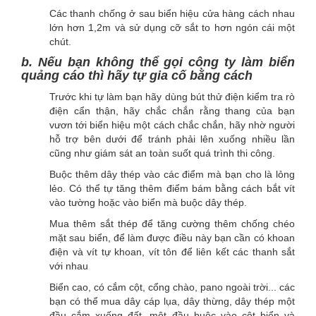
Các thanh chống ở sau biển hiệu cửa hàng cách nhau
lớn hơn 1,2m và sử dụng cỡ sắt to hơn ngón cái một
chút.
b. Nếu bạn không thể gọi công ty làm biển
quảng cáo thì hãy tự gia cố bằng cách
Trước khi tự làm bạn hãy dùng bút thử điện kiểm tra rò
điện cẩn thận, hãy chắc chắn rằng thang của bạn
vươn tới biển hiệu một cách chắc chắn, hãy nhờ người
hỗ trợ bên dưới để tránh phải lên xuống nhiều lần
cũng như giám sát an toàn suốt quá trình thi công.
Buộc thêm dây thép vào các điểm mà bạn cho là lỏng
lẻo. Có thể tự tăng thêm điểm bám bằng cách bắt vít
vào tường hoặc vào biển mà buộc dây thép.
Mua thêm sắt thép để tăng cường thêm chống chéo
mặt sau biển, để làm được điều này bạn cần có khoan
điện và vít tự khoan, vít tôn để liên kết các thanh sắt
với nhau
Biển cao, có cắm cột, cổng chào, pano ngoài trời... các
bạn có thể mua dây cáp lụa, dây thừng, dây thép một
đầu cắm xuống đất, một đầu buộc vào cột biển và