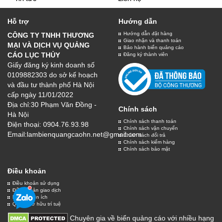
Hỗ trợ
Hướng dẫn
Hướng dẫn đặt hàng
CÔNG TY TNHH THƯƠNG
Giao nhận và thanh toán
MẠI VÀ DỊCH VỤ QUẢNG
Bảo hành biển quảng cáo
CÁO LỤC THỦY
Đăng ký thành viên
Giấy đăng ký kinh doanh số
0109882303 do sở kế hoạch
và đầu tư thành phố Hà Nội
cấp ngày 11/01/2022
Địa chỉ:30 Phạm Văn Đồng -
Chính sách
Hà Nội
Chính sách thanh toán
Điện thoại:
0904.76.93.98
Chính sách vận chuyển
Email:lambienquangcaohn.net@gmail.com
Chính sách đổi trả
Chính sách kiểm hàng
Chính sách bảo mật
Điều khoản
Điều khoản sử dụng
Điều khoản giao dịch
Dịch vụ tiện ích
Quyền sở hữu trí tuệ
Chuyên gia về biển quảng cáo với nhiều hạng