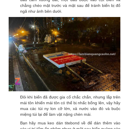
chằng chéo mặt trước và mặt sau để tránh biển bị đổ
ngã như ảnh bên dưới.
Đôi khi biển đã được gia cố chắc chắn, nhưng lắp trên
mái tôn khiến mái tôn có thể bị nhấc bổng lên, vậy hãy
mua các túi ny lon cỡ lớn, xả nước vào đó và buộc
miệng túi lại để làm vật nặng chèn mái.
Bạn hãy mua keo dán titebond về để dán thêm vào
các vị trí tấm ốp nhôm nhựa ở mặt sau biển quảng cáo