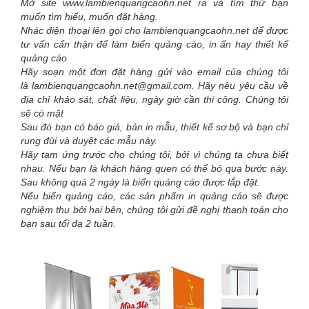
Mở site www.lambienquangcaohn.net ra và tìm thứ bạn
muốn tìm hiểu, muốn đặt hàng.
Nhác điện thoại lên gọi cho lambienquangcaohn.net để được
tư vấn cẩn thận để làm biển quảng cáo, in ấn hay thiết kế
quảng cáo
Hãy soạn một đơn đặt hàng gửi vào email của chúng tôi
là lambienquangcaohn.net@gmail.com. Hãy nêu yêu cầu về
địa chỉ khảo sát, chất liệu, ngày giờ cần thi công. Chúng tôi
sẽ có mặt
Sau đó bạn có báo giá, bản in mẫu, thiết kế sơ bộ và bạn chỉ
rung đùi và duyệt các mẫu này.
Hãy tạm ứng trước cho chúng tôi, bởi vì chúng ta chưa biết
nhau. Nếu bạn là khách hàng quen có thể bỏ qua bước này.
Sau không quá 2 ngày là biển quảng cáo được lắp đặt.
Nếu biển quảng cáo, các sản phẩm in quảng cáo sẽ được
nghiệm thu bởi hai bên, chúng tôi gửi đề nghị thanh toán cho
bạn sau tối đa 2 tuần.