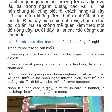
Lambienquangcaohn.net hướng tới các dịch vụ
lâu dài trong ngành quảng cáo và in. Thế
nên chúng tôi cũng biết rõ khách hàng tại Tây
Hồ của mình không đơn thuần chỉ đặt những
thứ đó. Điều này hiển nhiên như việc bạn có thể
gọi đồ ăn mà sẽ không thể quên kèm theo một
đồ uống vậy. Dưới đây là list các "đồ uống" của
chúng tôi:
Làm
Backdrop sự kiện
, backdrop hội thảo, phông hội nghị,
Trang trí hội trường sân khấu
In và cung cấp các loại standee, giá chữ x, giá cuốn, standee
die cut
In và dán decal quảng cáo xe, dán decal lên kính, decal nam
châm dẻo
Dịch vụ thiết kế quảng cáo chuyên nghiệp: Thiết kế in, thiết
kế logo, thiết kế bộ nhận dạng thương hiệu, thiết kế biển
quảng cáo, Thiết kế website, thiết kế cover facebook
Nhận in quảng cáo: In giấy, in tờ rơi, in card, in banner, in
backdrop, in biển quảng cáo, in menu