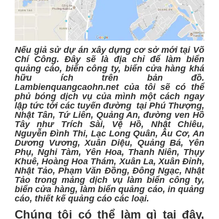
Nếu giả sử dự án xây dựng cơ sở mới tại Võ
Chí Công. Đây sẽ là địa chỉ để làm biển
quảng cáo, biển công ty, biển cửa hàng khá
hữu ích trên bản đồ.
Lambienquangcaohn.net của tôi sẽ có thể
phủ bóng dịch vụ của mình một cách ngay
lập tức tới các tuyến đường tại Phú Thượng,
Nhật Tân, Tứ Liên, Quảng An, đường ven Hồ
Tây như Trích Sài, Vệ Hồ, Nhật Chiêu,
Nguyễn Đình Thi, Lạc Long Quân, Âu Cơ, An
Dương Vương, Xuân Diệu, Quảng Bá, Yên
Phụ, Nghi Tàm, Yên Hoa, Thanh Niên, Thụy
Khuê, Hoàng Hoa Thám, Xuân La, Xuân Đỉnh,
Nhật Tảo, Phạm Văn Đồng, Đông Ngạc, Nhật
Tảo trong mảng dịch vụ làm biển công ty,
biển cửa hàng, làm biển quảng cáo, in quảng
cáo, thiết kế quảng cáo các loại.
Chúng tôi có thể làm gì tại đây,