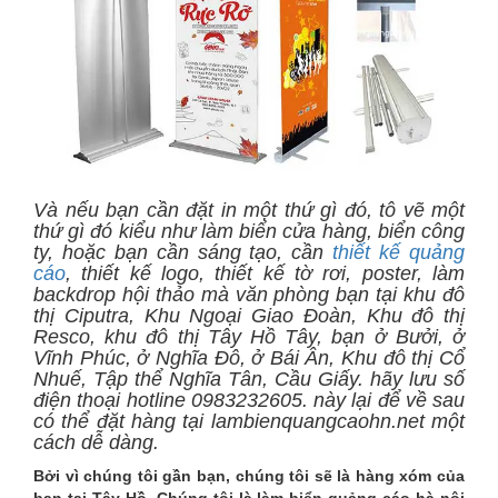
Và nếu bạn cần đặt in một thứ gì đó, tô vẽ một
thứ gì đó kiểu như làm biển cửa hàng, biển công
ty, hoặc bạn cần sáng tạo, cần
thiết kế quảng
cáo
, thiết kế logo, thiết kế tờ rơi, poster, làm
backdrop hội thảo mà văn phòng bạn tại khu đô
thị Ciputra, Khu Ngoại Giao Đoàn, Khu đô thị
Resco, khu đô thị Tây Hồ Tây, bạn ở Bưởi, ở
Vĩnh Phúc, ở Nghĩa Đô, ở Bái Ân, Khu đô thị Cổ
Nhuế, Tập thể Nghĩa Tân, Cầu Giấy. hãy lưu số
điện thoại hotline 0983232605. này lại để về sau
có thể đặt hàng tại lambienquangcaohn.net một
cách dễ dàng.
Bởi vì chúng tôi gần bạn, chúng tôi sẽ là hàng xóm của