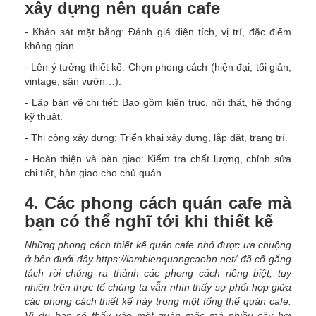
xây dựng nên quán cafe
- Khảo sát mặt bằng: Đánh giá diện tích, vị trí, đặc điểm
không gian.
- Lên ý tưởng thiết kế: Chọn phong cách (hiện đại, tối giản,
vintage, sân vườn…).
- Lập bản vẽ chi tiết: Bao gồm kiến trúc, nội thất, hệ thống
kỹ thuật.
- Thi công xây dựng: Triển khai xây dựng, lắp đặt, trang trí.
- Hoàn thiện và bàn giao: Kiểm tra chất lượng, chỉnh sửa
chi tiết, bàn giao cho chủ quán.
4. Các phong cách quán cafe mà
bạn có thể nghĩ tới khi thiết kế
Những phong cách thiết kế quán cafe nhỏ được ưa chuộng
ở bên đưới đây https://lambienquangcaohn.net/ đã cố gắng
tách rời chúng ra thành các phong cách riêng biệt, tuy
nhiên trên thực tế chúng ta vẫn nhìn thấy sự phối hợp giữa
các phong cách thiết kế này trong một tổng thể quán cafe.
Ví dụ bạn sẽ thấy vào một quán mộc mà nhiều cây hơi