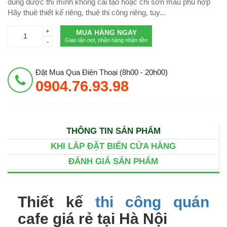
dùng được thì mình không cải tạo hoặc chỉ sơn màu phù hợp
Hãy thuê thiết kế riêng, thuê thi công riêng, tuy...
+
MUA HÀNG NGAY
Giao tận nơi, nhận hàng nhận tiền
-
Đặt Mua Qua Điện Thoại (8h00 - 20h00)
0904.76.93.98
THÔNG TIN SẢN PHẨM
KHI LẮP ĐẶT BIỂN CỬA HÀNG
ĐÁNH GIÁ SẢN PHẨM
Thiết kế
thi công quán
cafe giá rẻ tại Hà Nội