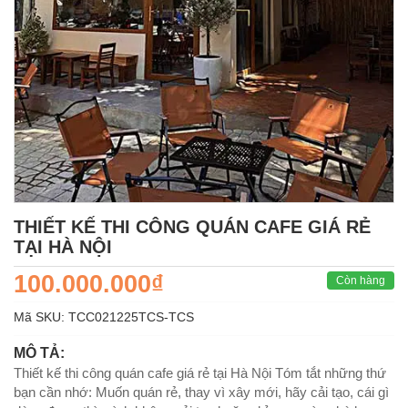
THIẾT KẾ THI CÔNG QUÁN CAFE GIÁ RẺ
TẠI HÀ NỘI
100.000.000₫
Còn hàng
Mã SKU:
TCC021225TCS-TCS
MÔ TẢ:
Thiết kế thi công quán cafe giá rẻ tại Hà Nội Tóm tắt những thứ
bạn cần nhớ: Muốn quán rẻ, thay vì xây mới, hãy cải tạo, cái gì