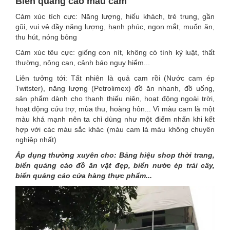
Biển quảng cáo màu cam
Cảm xúc tích cực: Năng lượng, hiếu khách, trẻ trung, gần
gũi, vui vẻ đầy năng lượng, hạnh phúc, ngon mắt, muốn ăn,
thu hút, nóng bỏng
Cảm xúc têu cực: giống con nít, không có tính kỷ luật, thất
thường, nông cạn, cảnh báo nguy hiểm...
Liên tưởng tới: Tất nhiên là quả cam rồi (Nước cam ép
Twitster), năng lượng (Petrolimex) đồ ăn nhanh, đồ uống,
sản phẩm dành cho thanh thiếu niên, hoạt động ngoài trời,
hoạt động cứu trợ, mùa thu, hoàng hôn... Vì màu cam là một
màu khá mạnh nên ta chỉ dùng như một điểm nhấn khi kết
hợp với các màu sắc khác (màu cam là màu không chuyên
nghiệp nhất)
Áp dụng thường xuyên cho: Bảng hiệu shop thời trang,
biển quảng cáo đồ ăn vặt đẹp, biển nước ép trái cây,
biển quảng cáo cửa hàng thực phẩm...