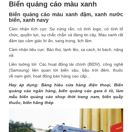
Biển quảng cáo màu xanh
Biển quảng cáo màu xanh đậm, xanh nước
biển, xanh navy
Cảm nhận tích cực: Sự cứng rắn, có tính logic, có tính tổ
chức, quyền lực, sự chắc chắn và đáng tin cậy, Màu xanh rất
đậm tạo cảm giác bí ẩn, sang trọng, lịch lãm.
Cảm nhận tiêu cực: Bảo thủ, lạnh lẽo, xa cách, bí bách, nặng
nề.
Liên tưởng tới: Các hoạt động tài chính (BIDV), công nghệ
(Samsung) liên quan tới biển sâu, bầu trời đêm, thuộc
về nam giới, hoạt động bán hàng cao cấp...
Hay áp dụng: Bảng hiệu cửa hàng điện thoại, Biển
quảng cáo ngân hàng, biển quảng cáo gara ô tô, làm
mẫu biển quảng cáo shop thời trang nam, biển quầy
thuốc, biển hãng thép