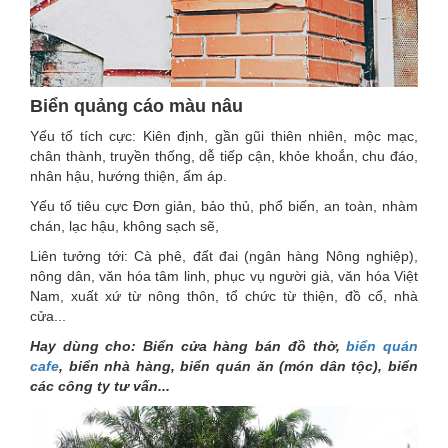
Biển quảng cáo màu nâu
Yếu tố tích cực: Kiên định, gần gũi thiên nhiên, mộc mạc,
chân thành, truyền thống, dễ tiếp cận, khỏe khoắn, chu đáo,
nhân hậu, hướng thiện, ấm áp.
Yếu tố tiêu cực Đơn giản, bảo thủ, phổ biến, an toàn, nhàm
chán, lạc hậu, không sạch sẽ,
Liên tưởng tới: Cà phê, đất đai (ngân hàng Nông nghiệp),
nông dân, văn hóa tâm linh, phục vụ người già, văn hóa Việt
Nam, xuất xứ từ nông thôn, tổ chức từ thiện, đồ cổ, nhà
cửa...
Hay dùng cho: Biển cửa hàng bán đồ thờ,
biển quán
cafe
, biển nhà hàng, biển quán ăn (món dân tộc), biển
các công ty tư vấn...