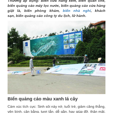
Thường áp dụng: Biển cửa hàng kem, biển quán chè,
biển quảng cáo máy lọc nước, biển quảng cáo cửa hàng
giặt là, biển phòng khám,
biển nhà nghỉ
, khách
sạn, biển quảng cáo công ty du lịch, lữ hành.
Biển quảng cáo màu xanh lá cây
Cảm xúc tích cực: Sinh sôi nảy nở, tuổi trẻ, giảm căng thẳng,
yên bình, cân bằng, tươi tắn, dễ gần, hay giúp đỡ, thân mật,