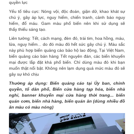
quyền lực
Yếu tố tiêu cực: Nóng vội, độc đoán, giận dữ, khao khát sự
chú ý, gây áp lực, nguy hiểm, chiến tranh, cảnh báo nguy
hiểm, đổ máu. Gam màu phổ biến nên khi sử dụng sẽ
thấy thiếu sáng tạo.
Liên tưởng: Tết, cách mạng, đèn đỏ, trái tim, hoa hồng, máu,
lửa, nguy hiểm... do đó màu đỏ hết sức gây chú ý. Màu sắc
này phù hợp biển quảng cáo bảo hộ lao động, Tại Việt Nam,
biển quảng cáo bán hàng Tết nguyên đán, các biển khuyến
mại được lắp đặt khá phổ biến. Chỉ dùng màu đỏ khi bạn
muốn thật nổi bật. Không nên lạm dụng quá mức màu đỏ sẽ
gây sự khó chịu
Thường áp dụng: Biển quảng cáo tại Ủy ban, chính
quyền, tổ dân phố, Biển cửa hàng tạp hóa, biển nhà
nghỉ, banner khuyến mại cửa hàng thời trang... biển
quán cơm, biển nhà hàng, biển quán ăn (dùng nhiều đồ
ăn màu có màu nóng)