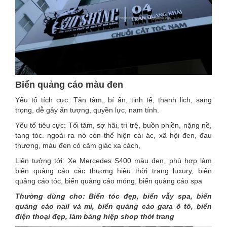
Biển quảng cáo màu đen
Yếu tố tích cực: Tận tâm, bí ẩn, tinh tế, thanh lịch, sang
trọng, dễ gây ấn tượng, quyền lực, nam tính.
Yếu tố tiêu cực: Tối tăm, sợ hãi, trì trệ, buồn phiền, nặng nề,
tang tóc. ngoài ra nó còn thể hiện cái ác, xã hội đen, đau
thương, màu đen có cảm giác xa cách,
Liên tưởng tới: Xe Mercedes S400 màu đen, phù hợp làm
biển quảng cáo các thương hiệu thời trang luxury, biển
quảng cáo tóc, biển quảng cáo móng, biển quảng cáo spa
Thường dùng cho: Biển tóc đẹp, biển vẫy spa, biển
quảng cáo nail và mi, biển quảng cáo gara ô tô, biển
điện thoại đẹp, làm bảng hiệp shop thời trang