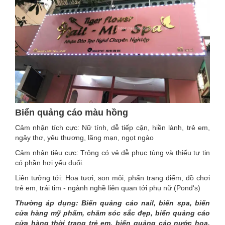
Biển quảng cáo màu hồng
Cảm nhận tích cực: Nữ tính, dễ tiếp cận, hiền lành, trẻ em,
ngây thơ, yêu thương, lãng mạn, ngọt ngào
Cảm nhận tiêu cực: Trông có vẻ dễ phục tùng và thiếu tự tin
có phần hơi yếu đuối.
Liên tưởng tới: Hoa tươi, son môi, phấn trang điểm, đồ chơi
trẻ em, trái tim - ngành nghề liên quan tới phụ nữ (Pond's)
Thường áp dụng: Biển quảng cáo nail, biển spa, biển
cửa hàng mỹ phẩm, chăm sóc sắc đẹp, biển quảng cáo
cửa hàng thời trang trẻ em, biển quảng cáo nước hoa,