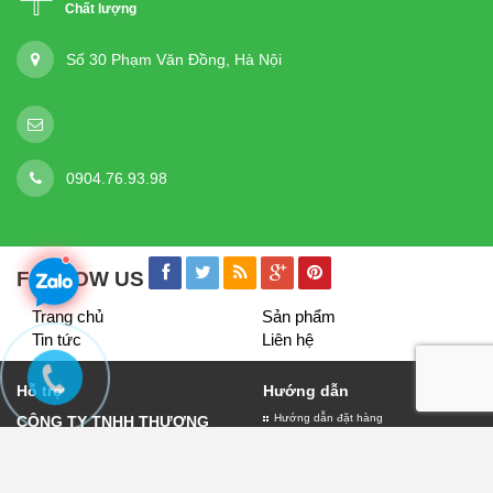
Chất lượng
Số 30 Phạm Văn Đồng, Hà Nội
0904.76.93.98
FOLLOW US
Trang chủ
Sản phẩm
Tin tức
Liên hệ
Hỗ trợ
Hướng dẫn
Hướng dẫn đặt hàng
CÔNG TY TNHH THƯƠNG
Giao nhận và thanh toán
MẠI VÀ DỊCH VỤ QUẢNG
Bảo hành biển quảng cáo
CÁO LỤC THỦY
Đăng ký thành viên
Giấy đăng ký kinh doanh số