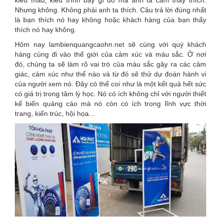
kiểu màu, kiểu trình bày gì đó mà anh ta cảm thấy thích.
Nhưng không. Không phải anh ta thích. Câu trả lời đúng nhất
là bạn thích nó hay không hoặc khách hàng của bạn thấy
thích nó hay không.
Hôm nay lambienquangcaohn.net sẽ cùng với quý khách
hàng cùng đi vào thế giới của cảm xúc và màu sắc. Ở nơi
đó, chúng ta sẽ làm rõ vai trò của màu sắc gây ra các cảm
giác, cảm xúc như thế nào và từ đó sẽ thử dự đoán hành vi
của người xem nó. Đây có thể coi như là một kết quả hết sức
có giá trị trong tâm lý học. Nó có ích không chỉ với người thiết
kế biển quảng cáo mà nó còn có ích trong lĩnh vực thời
trang, kiến trúc, hội họa...