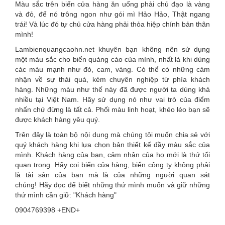
Màu sắc trên biển cửa hàng ăn uống phải chủ đạo là vàng
và đỏ, để nó trông ngon như gói mì Hảo Hảo, Thật ngang
trái! Và lúc đó tự chủ cửa hàng phải thỏa hiệp chính bản thân
mình!
Lambienquangcaohn.net khuyên bạn không nên sử dụng
một màu sắc cho biển quảng cáo của mình, nhất là khi dùng
các màu mạnh như đỏ, cam, vàng. Có thể có những cảm
nhận về sự thái quá, kém chuyên nghiệp từ phía khách
hàng. Những màu như thế này đã được người ta dùng khá
nhiều tại Việt Nam. Hãy sử dụng nó như vai trò của điểm
nhấn chứ đừng là tất cả. Phối màu linh hoạt, khéo léo bạn sẽ
được khách hàng yêu quý.
Trên đây là toàn bộ nội dung mà chúng tôi muốn chia sẻ với
quý khách hàng khi lựa chọn bản thiết kế đầy màu sắc của
mình. Khách hàng của bạn, cảm nhận của họ mới là thứ tối
quan trọng. Hãy coi biển cửa hàng, biển công ty không phải
là tài sản của bạn mà là của những người quan sát
chúng! Hãy đọc để biết những thứ mình muốn và giữ những
thứ mình cần giữ: "Khách hàng"
0904769398 +END+