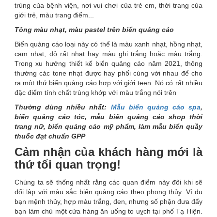
trùng của bệnh viện, nơi vui chơi của trẻ em, thời trang của
giới trẻ, màu trang điểm...
Tông màu nhạt, màu pastel trên biển quảng cáo
Biển quảng cáo loại này có thể là màu xanh nhạt, hồng nhạt,
cam nhạt, đỏ rất nhạt hay màu ghi trắng hoặc màu trắng.
Trong xu hướng thiết kế biển quảng cáo năm 2021, thông
thường các tone nhạt được hay phối cùng với nhau để cho
ra một thứ biển quảng cáo hợp với giới teen. Nó có rất nhiều
đặc điểm tính chất trùng khớp với màu trắng nói trên
Thường dùng nhiều nhất:
Mẫu biển quảng cáo spa
,
biển quảng cáo tóc, mẫu biển quảng cáo shop thời
trang nữ, biển quảng cáo mỹ phẩm, làm mẫu biển quầy
thuốc đạt chuẩn GPP
Cảm nhận của khách hàng mới là
thứ tối quan trọng!
Chúng ta sẽ thống nhất rằng các quan điểm này đôi khi sẽ
đối lập với màu sắc biển quảng cáo theo phong thủy. Ví dụ
bạn mệnh thủy, hợp màu trắng, đen, nhưng số phận đưa đẩy
bạn làm chủ một cửa hàng ăn uống to uỵch tại phố Tạ Hiện.