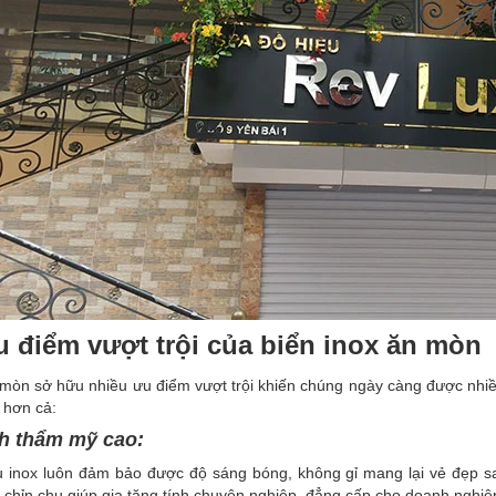
u điểm vượt trội của biển inox ăn mòn
 mòn sở hữu nhiều ưu điểm vượt trội khiến chúng ngày càng được nhi
 hơn cả:
nh thẩm mỹ cao:
ệu inox luôn đảm bảo được độ sáng bóng, không gỉ mang lại vẻ đẹp s
 chỉn chu giúp gia tăng tính chuyên nghiệp, đẳng cấp cho doanh nghiệ