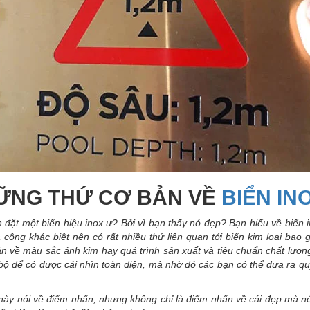
ỮNG THỨ CƠ BẢN VỀ
BIỂN IN
 đặt một biển hiệu inox ư? Bởi vì bạn thấy nó đẹp? Bạn hiểu về biển in
 công khác biệt nên có rất nhiều thứ liên quan tới biển kim loại bao
n về màu sắc ánh kim hay quá trình sản xuất và tiêu chuẩn chất lượn
bộ để có được cái nhìn toàn diện, mà nhờ đó các bạn có thể đưa ra q
 này nói về điểm nhấn, nhưng không chỉ là điểm nhấn về cái đẹp mà nó 