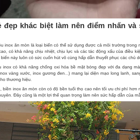
ẻ đẹp khác biệt làm nên điểm nhấn và
u inox ăn mòn là loại biển có thể sử dụng được cả môi trường trong n
ao, có khả năng chịu nhiệt, chịu lực và các tác động xấu của điều ki
 biển này luôn có sức cuốn hút vô cùng hấp dẫn thuyết phục các chủ d
ệu inox có khả năng chống oxi hóa bề mặt bóng đẹp với đa dạng màu
inox vàng xước, inox gương đen...) mang lại diện mạo long lanh, s
cho thương hiệu.
, biền inox ăn mòn còn có độ bền tuổi thọ cao nên tối ưu chi phí hơn r
xuyên. Đây cũng là một lợi thế quan trọng làm nên sức hấp dẫn của m