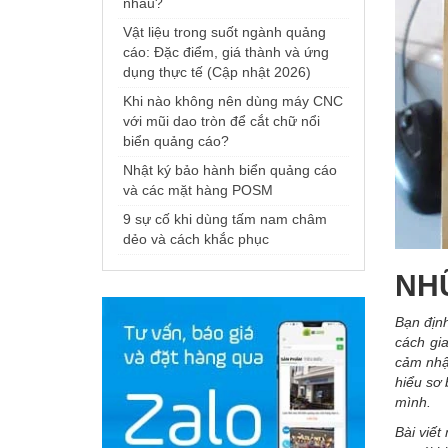
nhau?
Vật liệu trong suốt ngành quảng
cáo: Đặc điểm, giá thành và ứng
dụng thực tế (Cập nhật 2026)
Khi nào không nên dùng máy CNC
với mũi dao tròn để cắt chữ nổi
biển quảng cáo?
Nhật ký bảo hành biển quảng cáo
và các mặt hàng POSM
9 sự cố khi dùng tấm nam châm
dẻo và cách khắc phục
NH
Bạn định
cách gia
cảm nhậ
hiểu sơ 
mình.
Bài viết