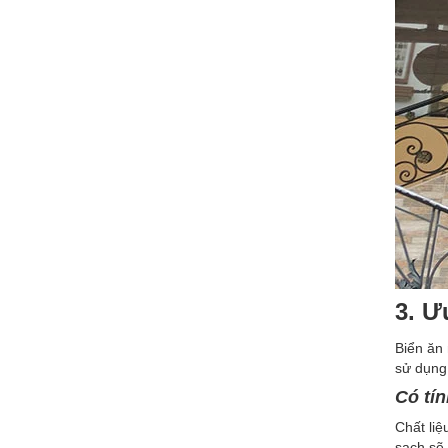
3. Ư
Biển ăn
sử dụng
Có tí
Chất li
sạch sẽ,