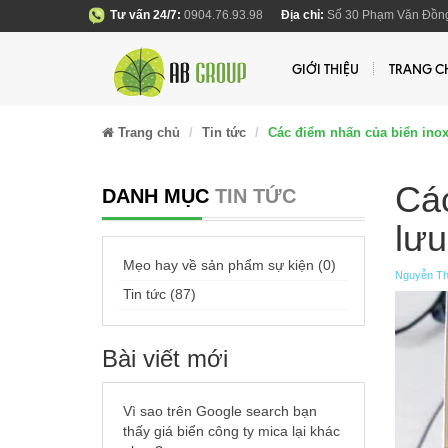
Tư vấn 24/7:
0904.76.93.98
Địa chỉ:
Số 30 Phạm Văn Đồng
GIỚI THIỆU
TRANG C
Trang chủ
Tin tức
Các điểm nhấn của biển ino
Các
DANH MỤC
TIN TỨC
lưu
Mẹo hay về sản phẩm sự kiện (0)
Nguyễn Th
Tin tức (87)
Bài viết mới
Vì sao trên Google search bạn
thấy giá biển công ty mica lại khác