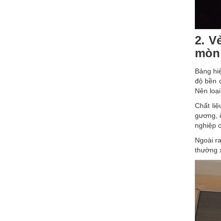
2. V
mòn
Bảng hiệ
độ bền c
Nên loại
Chất li
gương, 
nghiệp 
Ngoài ra
thường 