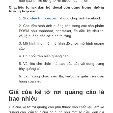
nào sau khi kệ đựng tờ rơi được hoàn thiện
Chất liệu fomex dán bồi decal còn dùng trong những
trường hợp nào:
1.
Standee hình người
, khung chụp ảnh facebook
2. Các tấm hình ảnh quảng cáo trong các sản phẩm
POSM như topboard, shelftaker, ốp đầu kệ siêu thị
và kệ quảng cáo cỡ bình thường
3. Mô hình thu nhỏ, mô hình đồ chơi, mô hình quảng
cáo
4. Chữ nổi trên biển quảng cáo
5. Vật liệu che chắn mặt sau của các vật dụng trưng
bày quảng cáo
6. Làm cổng chào siêu thị, welcome gate trên gian
hàng của siêu thị
Giá của kệ tờ rơi quảng cáo là
bao nhiêu
Giá của kệ tờ rơi quảng cáo phụ thuộc vào chất liệu làm kệ
quảng cáo, cấu trúc của nó cũng như một số điều kiện gia