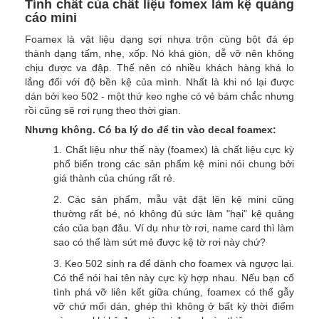
Tính chất của chất liệu fomex làm kệ quảng
cáo mini
Foamex là vật liệu dạng sợi nhựa trộn cùng bột đá ép
thành dạng tấm, nhẹ, xốp. Nó khá giòn, dễ vỡ nên không
chịu được va đập. Thế nên có nhiều khách hàng khá lo
lắng đối với độ bền kệ của mình. Nhất là khi nó lại được
dán bởi keo 502 - một thứ keo nghe có vẻ bám chắc nhưng
rồi cũng sẽ rơi rụng theo thời gian.
Nhưng không. Có ba lý do để tin vào decal foamex:
1. Chất liệu như thế này (foamex) là chất liệu cực kỳ
phổ biến trong các sản phẩm kệ mini nói chung bởi
giá thành của chúng rất rẻ.
2. Các sản phẩm, mẫu vật đặt lên kệ mini cũng
thường rất bé, nó không đủ sức làm "hại" kệ quảng
cáo của bạn đâu. Ví dụ như tờ rơi, name card thì làm
sao có thể làm sứt mẻ được kệ tờ rơi này chứ?
3. Keo 502 sinh ra để dành cho foamex và ngược lại.
Có thể nói hai tên này cực kỳ hợp nhau. Nếu bạn cố
tình phá vỡ liên kết giữa chúng, foamex có thể gẫy
vỡ chứ mối dán, ghép thì không ở bất kỳ thời điểm