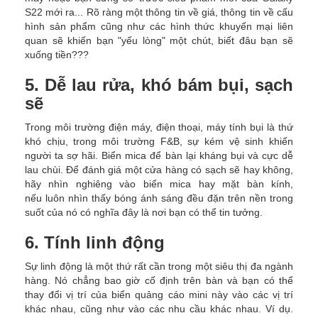
S22 mới ra... Rõ ràng một thông tin về giá, thông tin về cấu
hình sản phẩm cũng như các hình thức khuyến mại liên
quan sẽ khiến bạn "yếu lòng" một chút, biết đâu bạn sẽ
xuống tiền???
5. Dễ lau rửa, khó bám bụi, sạch
sẽ
Trong môi trường điện máy, điện thoại, máy tính bụi là thứ
khó chịu, trong môi trường F&B, sự kém vệ sinh khiến
người ta sợ hãi. Biển mica để bàn lại kháng bụi và cực dễ
lau chùi. Để đánh giá một cửa hàng có sạch sẽ hay không,
hãy nhìn nghiêng vào biển mica hay mặt bàn kính,
nếu luôn nhìn thấy bóng ánh sáng đều đặn trên nền trong
suốt của nó có nghĩa đây là nơi bạn có thể tin tưởng.
6. Tính linh động
Sự linh động là một thứ rất cần trong một siêu thị đa ngành
hàng. Nó chẳng bao giờ cố định trên bàn và bạn có thể
thay đổi vị trí của biển quảng cáo mini này vào các vị trí
khác nhau, cũng như vào các nhu cầu khác nhau. Ví dụ.