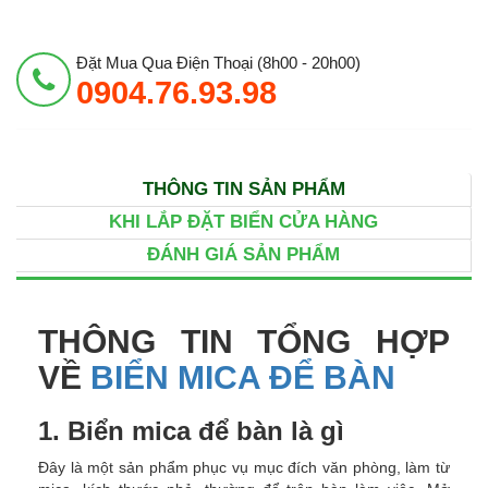
Đặt Mua Qua Điện Thoại (8h00 - 20h00)
0904.76.93.98
THÔNG TIN SẢN PHẨM
KHI LẮP ĐẶT BIỂN CỬA HÀNG
ĐÁNH GIÁ SẢN PHẨM
THÔNG TIN TỔNG HỢP
VỀ
BIỂN MICA ĐỂ BÀN
1. Biển mica để bàn là gì
Đây là một sản phẩm phục vụ mục đích văn phòng, làm từ