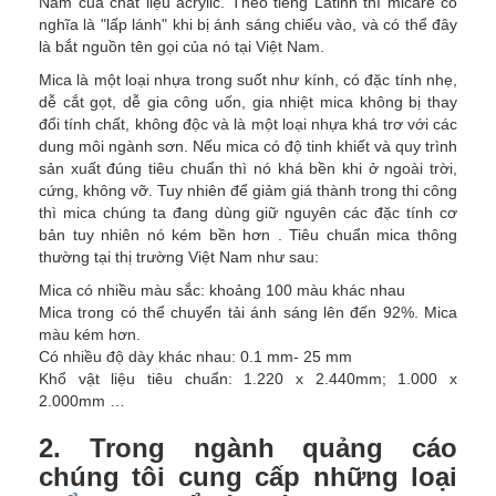
Nam của chất liệu acrylic. Theo tiếng Latinh thì micare có
nghĩa là "lấp lánh" khi bị ánh sáng chiếu vào, và có thể đây
là bắt nguồn tên gọi của nó tại Việt Nam.
Mica là một loại nhựa trong suốt như kính, có đặc tính nhẹ,
dễ cắt gọt, dễ gia công uốn, gia nhiệt mica không bị thay
đổi tính chất, không độc và là một loại nhựa khá trơ với các
dung môi ngành sơn. Nếu mica có độ tinh khiết và quy trình
sản xuất đúng tiêu chuẩn thì nó khá bền khi ở ngoài trời,
cứng, không vỡ. Tuy nhiên để giảm giá thành trong thi công
thì mica chúng ta đang dùng giữ nguyên các đặc tính cơ
bản tuy nhiên nó kém bền hơn . Tiêu chuẩn mica thông
thường tại thị trường Việt Nam như sau:
Mica có nhiều màu sắc: khoảng 100 màu khác nhau
Mica trong có thể chuyển tải ánh sáng lên đến 92%. Mica
màu kém hơn.
Có nhiều độ dày khác nhau: 0.1 mm- 25 mm
Khổ vật liệu tiêu chuẩn: 1.220 x 2.440mm; 1.000 x
2.000mm …
2. Trong ngành quảng cáo
chúng tôi cung cấp những loại