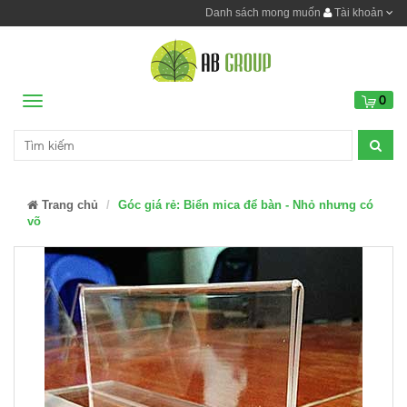
Danh sách mong muốn
Tài khoản
0
Menu
Trang chủ
Góc giá rẻ: Biển mica để bàn - Nhỏ nhưng có
võ