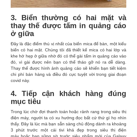
3. Biển thường có hai mặt và
thay thế được tấm in quảng cáo
ở giữa
Đây là đặc điểm thú vị nhất của biển mica để bàn, một kiểu
biển có hai mặt. Chúng tôi đã thiết kế mica có hai lớp và
khe hớ hẹp ở giữa nhờ đó có thể gài tấm in quảng cáo vào
đó, vì gài được nên bạn có thể tháo gỡ nó ra dễ dàng.
Thay thế được hình ảnh quảng cáo sẽ khiến bạn tiết kiệm
chi phí bán hàng và điều đó cực tuyệt vời trong giai đoạn
covid này.
4. Tiếp cận khách hàng đúng
mục tiêu
Trong lúc chờ đợi thanh toán hoặc rảnh rang trong siêu thị
điện máy, người ta có xu hướng đọc bất cứ thứ gì họ nhìn
thấy. Đây là lúc mà bạn sẵn sàng chủ động dành ra khoảng
3 phút trước một cái tivi khá đẹp trong siêu thị điện
máy hoặc bạn sững sờ trước siêu phẩm mới của Galaxy