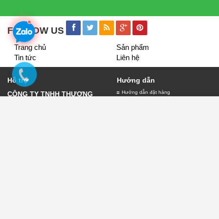
FOLLOW US
Trang chủ
Sản phẩm
Tin tức
Liên hệ
Hỗ trợ
Hướng dẫn
Hướng dẫn đặt hàng
CÔNG TY TNHH THƯƠNG
Giao nhận và thanh toán
MẠI VÀ DỊCH VỤ QUẢNG
Bảo hành biển quảng cáo
CÁO LỤC THỦY
Đăng ký thành viên
Giấy đăng ký kinh doanh số
0109882303 do sở kế hoạch
và đầu tư thành phố Hà Nội
cấp ngày 11/01/2022
Địa chỉ:30 Phạm Văn Đồng -
Chính sách
Hà Nội
Chính sách thanh toán
Điện thoại:
0904.76.93.98
Chính sách vận chuyển
Email:lambienquangcaohn.net@gmail.com
Chính sách đổi trả
Chính sách kiểm hàng
Chính sách bảo mật