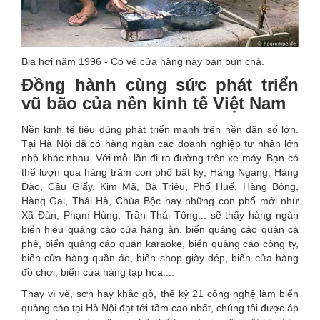
Bia hơi năm 1996 - Có vẻ cửa hàng này bán bún chả.
Đồng hành cùng sức phát triển
vũ bão của nền kinh tế Việt Nam
Nền kinh tế tiêu dùng phát triển mạnh trên nền dân số lớn.
Tại Hà Nội đã có hàng ngàn các doanh nghiệp tư nhân lớn
nhỏ khác nhau. Với mỗi lần đi ra đường trên xe máy. Bạn có
thể lượn qua hàng trăm con phố bất kỳ, Hàng Ngang, Hàng
Đào, Cầu Giấy, Kim Mã, Bà Triệu, Phố Huế, Hàng Bông,
Hàng Gai, Thái Hà, Chùa Bộc hay những con phố mới như
Xã Đàn, Phạm Hùng, Trần Thái Tông... sẽ thấy hàng ngàn
biển hiệu quảng cáo cửa hàng ăn, biển quảng cáo quán cà
phê, biển quảng cáo quán karaoke, biển quảng cáo công ty,
biển cửa hàng quần áo, biển shop giày dép, biển cửa hàng
đồ chơi, biển cửa hàng tạp hóa....
Thay vì vẽ, sơn hay khắc gỗ, thế kỷ 21 công nghệ làm biển
quảng cáo tại Hà Nội đạt tới tầm cao nhất, chúng tôi được áp