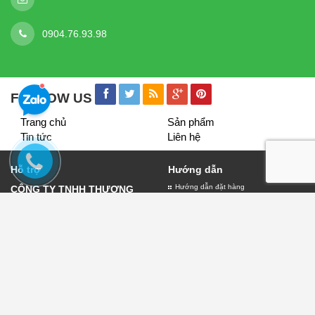
0904.76.93.98
FOLLOW US
Trang chủ
Sản phẩm
Tin tức
Liên hệ
Hỗ trợ
Hướng dẫn
Hướng dẫn đặt hàng
CÔNG TY TNHH THƯƠNG
Giao nhận và thanh toán
MẠI VÀ DỊCH VỤ QUẢNG
Bảo hành biển quảng cáo
CÁO LỤC THỦY
Đăng ký thành viên
Giấy đăng ký kinh doanh số
0109882303 do sở kế hoạch
và đầu tư thành phố Hà Nội
cấp ngày 11/01/2022
Địa chỉ:30 Phạm Văn Đồng -
Chính sách
Hà Nội
Chính sách thanh toán