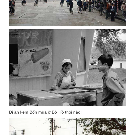
Đi ăn kem Bốn mùa ở Bờ Hồ thôi nào!