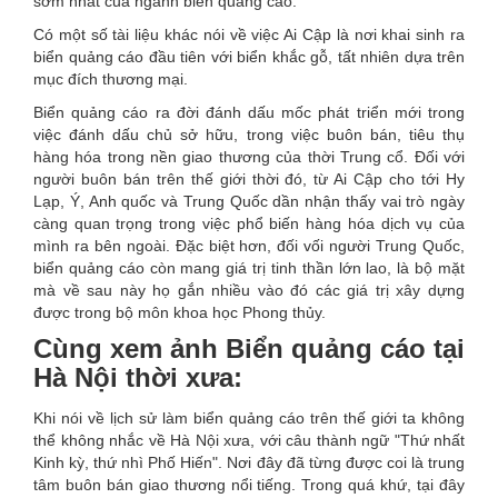
sớm nhất của ngành biển quảng cáo.
Có một số tài liệu khác nói về việc Ai Cập là nơi khai sinh ra
biển quảng cáo đầu tiên với biển khắc gỗ, tất nhiên dựa trên
mục đích thương mại.
Biển quảng cáo ra đời đánh dấu mốc phát triển mới trong
việc đánh dấu chủ sở hữu, trong việc buôn bán, tiêu thụ
hàng hóa trong nền giao thương của thời Trung cổ. Đối với
người buôn bán trên thế giới thời đó, từ Ai Cập cho tới Hy
Lạp, Ý, Anh quốc và Trung Quốc dần nhận thấy vai trò ngày
càng quan trọng trong việc phổ biến hàng hóa dịch vụ của
mình ra bên ngoài. Đặc biệt hơn, đối vối người Trung Quốc,
biển quảng cáo còn mang giá trị tinh thần lớn lao, là bộ mặt
mà về sau này họ gắn nhiều vào đó các giá trị xây dựng
được trong bộ môn khoa học Phong thủy.
Cùng xem ảnh Biển quảng cáo tại
Hà Nội thời xưa:
Khi nói về lịch sử làm biển quảng cáo trên thế giới ta không
thể không nhắc về Hà Nội xưa, với câu thành ngữ "Thứ nhất
Kinh kỳ, thứ nhì Phố Hiến". Nơi đây đã từng được coi là trung
tâm buôn bán giao thương nổi tiếng. Trong quá khứ, tại đây