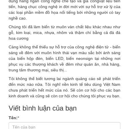
dụng hàng ngàn công nghệ chế tạo và gia côngvật liệu tiên
tiến, hàng chục công nghệ in đời mới với sự hỗ trợ xử lý của
các loại phần mềm đồ họa nổi tiếng bởi những người có tay
nghề cao.
Chúng tôi đã làm biển từ muôn vàn chất liệu khác nhau như
gỗ, kim loại, mica, nhựa, nhôm và thậm chí bằng cả đá đá
hoa cương
Càng không thể thiếu sự hỗ trợ của công nghệ điện tử - biển
sáng về đêm với muôn hình thái vạn màu sắc bởi ánh sáng
của biển hộp đèn, biển LED, biển neonsign tại những nơi
phục vụ các thượng khách về đêm như quán ăn, nhà hàng,
trung tâm thương mại, siêu thị...
Tôi không thể biết tương lai ngành quảng cáo sẽ phát triển
đến mức nào nữa. Tôi nghĩ nền kinh tế tiêu dùng Việt Nam
chưa phát triển hết mức của nó. Sẽ còn cơ hội cho các bạn
kinh doanh và cũng sẽ còn cơ hội cho chúng tôi phục vụ bạn.
Viết bình luận của bạn
Tên:
*