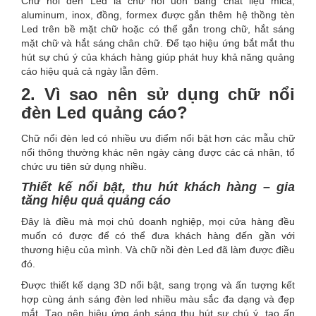
Chữ nổi đèn Led là chữ nổi uốn bằng chất liệu mica,
aluminum, inox, đồng, formex được gắn thêm hệ thồng tèn
Led trên bề mặt chữ hoặc có thể gắn trong chữ, hắt sáng
mặt chữ và hắt sáng chân chữ. Để tạo hiệu ứng bắt mắt thu
hút sự chú ý của khách hàng giúp phát huy khả năng quảng
cáo hiệu quả cả ngày lẫn đêm.
2. Vì sao nên sử dụng chữ nổi
đèn Led quảng cáo?
Chữ nổi đèn led có nhiều ưu điểm nổi bật hơn các mẫu chữ
nổi thông thường khác nên ngày càng được các cá nhân, tổ
chức ưu tiên sử dụng nhiều.
Thiết kế nổi bật, thu hút khách hàng – gia
tăng hiệu quả quảng cáo
Đây là điều mà mọi chủ doanh nghiệp, mọi cửa hàng đều
muốn có được để có thể đưa khách hàng đến gần với
thương hiệu của mình. Và chữ nồi đèn Led đã làm được điều
đó.
Được thiết kế dạng 3D nổi bật, sang trọng và ấn tượng kết
hợp cùng ánh sáng đèn led nhiều màu sắc đa dạng và đẹp
mắt. Tạo nên hiệu ứng ánh sáng thu hút sự chú ý, tạo ấn