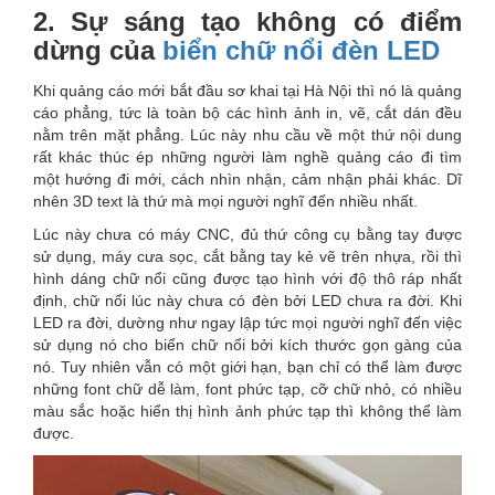
2. Sự sáng tạo không có điểm
dừng của
biển chữ nổi đèn LED
Khi quảng cáo mới bắt đầu sơ khai tại Hà Nội thì nó là quảng
cáo phẳng, tức là toàn bộ các hình ảnh in, vẽ, cắt dán đều
nằm trên mặt phẳng. Lúc này nhu cầu về một thứ nội dung
rất khác thúc ép những người làm nghề quảng cáo đi tìm
một hướng đi mới, cách nhìn nhận, cảm nhận phải khác. Dĩ
nhên 3D text là thứ mà mọi người nghĩ đến nhiều nhất.
Lúc này chưa có máy CNC, đủ thứ công cụ bằng tay được
sử dụng, máy cưa sọc, cắt bằng tay kẻ vẽ trên nhựa, rồi thì
hình dáng chữ nổi cũng được tạo hình với độ thô ráp nhất
định, chữ nổi lúc này chưa có đèn bởi LED chưa ra đời. Khi
LED ra đời, dường như ngay lập tức mọi người nghĩ đến việc
sử dụng nó cho biển chữ nổi bởi kích thước gọn gàng của
nó. Tuy nhiên vẫn có một giới hạn, bạn chỉ có thể làm được
những font chữ dễ làm, font phức tạp, cỡ chữ nhỏ, có nhiều
màu sắc hoặc hiển thị hình ảnh phức tạp thì không thể làm
được.