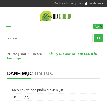
Danh sách mong muốn
Tài khoản
0
Menu
Trang chủ
Tin tức
Thời kỳ của chữ nổi đèn LED trên
biển hiệu
DANH MỤC
TIN TỨC
Mẹo hay về sản phẩm sự kiện (0)
Tin tức (87)