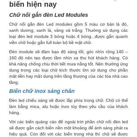
biến hiện nay
Chữ nổi gắn đèn Led Modules
Chữ nổi gắn đèn Led modules gồm 5 màu cơ bản là đỏ,
xanh dương, xanh lá, vàng và trắng. Thường sử dụng các
loại đèn led module 3 bóng hoặc 4 bóng...được gắn quanh
viền chữ hoặc gắn full toàn bộ bề mặt chữ.
Đèn module sẽ đảm bạo độ sáng tốt, góc nhìn rộng 140 –
160 độ nên tạo được tầm nhìn xa thu hút khách hàng. Có
khả năng chống chịu thời tiết mưa nắng tốt. Nên thường ứng
dụng trong các loại chữ kích thước lớn sử dụng cho phần
mặt tiền hay mặt dựng trên tầng thượng của các tòa nhà cao
tầng.
Biển chữ inox sáng chân
Đèn led chiếu sáng sẽ được lắp phía trong chữ. Chữ có thể
làm bằng mica, alu hoặc inox tùy theo yêu cầu của khách
hàng.
Vời các biển quảng cáo để ngoài trời phần chữ nổi đèn led
sẽ được gắn cách biển nền một khoảng để ánh sáng phát ra
hiệu quả. Còn đối với các biển trong nhà thì chữ sẽ được