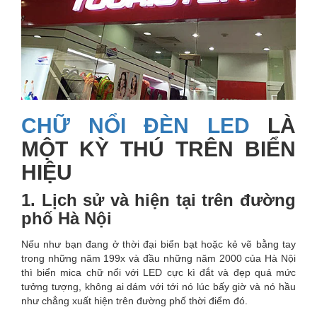
CHỮ NỔI ĐÈN LED
LÀ
MỘT KỲ THÚ TRÊN BIỂN
HIỆU
1. Lịch sử và hiện tại trên đường
phố Hà Nội
Nếu như bạn đang ở thời đại biển bạt hoặc kẻ vẽ bằng tay
trong những năm 199x và đầu những năm 2000 của Hà Nội
thì biển mica chữ nổi với LED cực kì đắt và đẹp quá mức
tưởng tượng, không ai dám với tới nó lúc bấy giờ và nó hầu
như chẳng xuất hiện trên đường phố thời điểm đó.