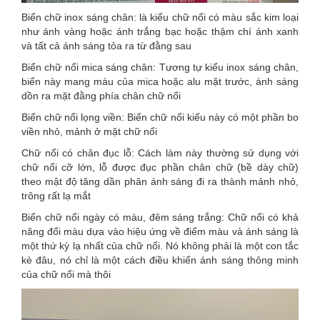
Biển chữ inox sáng chân: là kiểu chữ nổi có màu sắc kim loại
như ánh vàng hoặc ánh trắng bạc hoặc thậm chí ánh xanh
và tất cả ánh sáng tỏa ra từ đằng sau
Biển chữ nổi mica sáng chân: Tương tự kiểu inox sáng chân,
biển này mang màu của mica hoặc alu mặt trước, ánh sáng
dồn ra mặt đằng phía chân chữ nổi
Biển chữ nổi lọng viền: Biển chữ nổi kiểu này có một phần bo
viền nhỏ, mảnh ở mặt chữ nổi
Chữ nổi có chân đục lỗ: Cách làm này thường sử dụng với
chữ nổi cỡ lớn, lỗ được đục phần chân chữ (bề dày chữ)
theo mật độ tăng dần phân ánh sáng đi ra thành mảnh nhỏ,
trông rất lạ mắt
Biển chữ nổi ngày có màu, đêm sáng trắng: Chữ nổi có khả
năng đổi màu dựa vào hiệu ứng về điểm màu và ánh sáng là
một thứ kỳ lạ nhất của chữ nổi. Nó không phải là một con tắc
kè đâu, nó chỉ là một cách điều khiển ánh sáng thông minh
của chữ nổi mà thôi