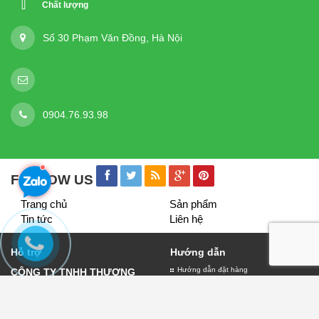
Chất lượng
Số 30 Phạm Văn Đồng, Hà Nội
0904.76.93.98
FOLLOW US
Trang chủ
Sản phẩm
Tin tức
Liên hệ
Hỗ trợ
Hướng dẫn
Hướng dẫn đặt hàng
CÔNG TY TNHH THƯƠNG
Giao nhận và thanh toán
MẠI VÀ DỊCH VỤ QUẢNG
Bảo hành biển quảng cáo
CÁO LỤC THỦY
Đăng ký thành viên
Giấy đăng ký kinh doanh số