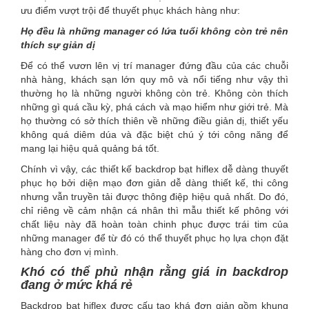
ưu điểm vượt trội để thuyết phục khách hàng như:
Họ đều là những manager có lứa tuổi không còn trẻ nên
thích sự giản dị
Để có thể vươn lên vị trí manager đứng đầu của các chuỗi
nhà hàng, khách sạn lớn quy mô và nổi tiếng như vậy thì
thường họ là những người không còn trẻ. Không còn thích
những gì quá cầu kỳ, phá cách và mạo hiểm như giới trẻ. Mà
họ thường có sở thích thiên về những điều giản dị, thiết yếu
không quá diêm dúa và đặc biệt chú ý tới công năng để
mang lại hiệu quả quảng bá tốt.
Chính vì vậy, các thiết kế backdrop bạt hiflex dễ dàng thuyết
phục họ bởi diện mạo đơn giản dễ dàng thiết kế, thi công
nhưng vẫn truyền tải được thông điệp hiệu quả nhất. Do đó,
chỉ riêng về cảm nhận cá nhân thì mẫu thiết kế phông với
chất liệu này đã hoàn toàn chinh phục được trái tim của
những manager để từ đó có thể thuyết phục họ lựa chọn đặt
hàng cho đơn vị mình.
Khó có thể phủ nhận rằng giá in backdrop
đang ở mức khá rẻ
Backdrop bạt hiflex được cấu tạo khá đơn giản gồm khung