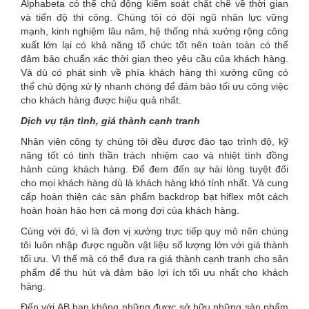
Alphabeta có thể chủ động kiểm soát chặt chẽ về thời gian
và tiến độ thi công. Chúng tôi có đội ngũ nhân lực vững
mạnh, kinh nghiệm lâu năm, hệ thống nhà xưởng rộng công
xuất lớn lại có khả năng tổ chức tốt nên toàn toàn có thể
đảm bảo chuẩn xác thời gian theo yêu cầu của khách hàng.
Và dù có phát sinh về phía khách hàng thì xưởng cũng có
thể chủ động xử lý nhanh chóng để đảm bảo tối ưu công việc
cho khách hàng được hiệu quả nhất.
Dịch vụ tận tình, giá thành cạnh tranh
Nhân viên công ty chúng tôi đều được đào tạo trình độ, kỹ
năng tốt có tinh thần trách nhiệm cao và nhiệt tình đồng
hành cùng khách hàng. Để đem đến sự hài lòng tuyệt đối
cho mọi khách hàng dù là khách hàng khó tính nhất. Và cung
cấp hoàn thiện các sản phẩm backdrop bạt hiflex một cách
hoàn hoàn hảo hơn cả mong đợi của khách hàng.
Cùng với đó, vì là đơn vị xưởng trực tiếp quy mô nên chúng
tôi luôn nhập được nguồn vật liệu số lượng lớn với giá thành
tối ưu. Vì thế mà có thể đưa ra giá thành cạnh tranh cho sản
phẩm để thu hút và đảm bảo lợi ích tối ưu nhất cho khách
hàng.
Đến với AB bạn không những được sở hữu những sản phẩm