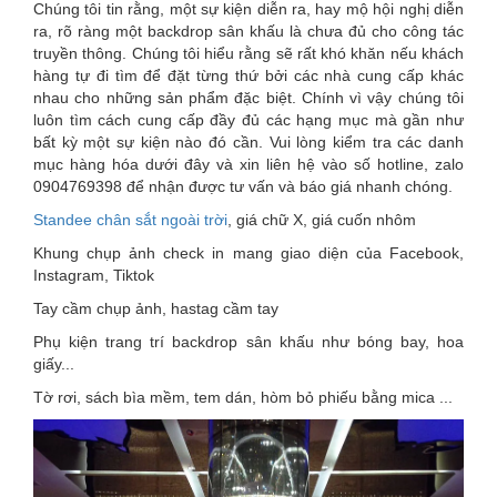
Chúng tôi tin rằng, một sự kiện diễn ra, hay mộ hội nghị diễn
ra, rõ ràng một backdrop sân khấu là chưa đủ cho công tác
truyền thông. Chúng tôi hiểu rằng sẽ rất khó khăn nếu khách
hàng tự đi tìm để đặt từng thứ bởi các nhà cung cấp khác
nhau cho những sản phẩm đặc biệt. Chính vì vậy chúng tôi
luôn tìm cách cung cấp đầy đủ các hạng mục mà gần như
bất kỳ một sự kiện nào đó cần. Vui lòng kiểm tra các danh
mục hàng hóa dưới đây và xin liên hệ vào số hotline, zalo
0904769398 để nhận được tư vấn và báo giá nhanh chóng.
Standee chân sắt ngoài trời
, giá chữ X, giá cuốn nhôm
Khung chụp ảnh check in mang giao diện của Facebook,
Instagram, Tiktok
Tay cầm chụp ảnh, hastag cầm tay
Phụ kiện trang trí backdrop sân khấu như bóng bay, hoa
giấy...
Tờ rơi, sách bìa mềm, tem dán, hòm bỏ phiếu bằng mica ...