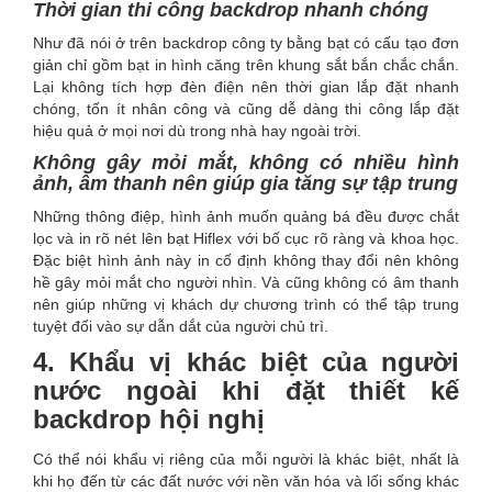
Thời gian thi công backdrop nhanh chóng
Như đã nói ở trên backdrop công ty bằng bạt có cấu tạo đơn
giản chỉ gồm bạt in hình căng trên khung sắt bắn chắc chắn.
Lại không tích hợp đèn điện nên thời gian lắp đặt nhanh
chóng, tốn ít nhân công và cũng dễ dàng thi công lắp đặt
hiệu quả ở mọi nơi dù trong nhà hay ngoài trời.
Không gây mỏi mắt, không có nhiều hình
ảnh, âm thanh nên giúp gia tăng sự tập trung
Những thông điệp, hình ảnh muốn quảng bá đều được chắt
lọc và in rõ nét lên bạt Hiflex với bố cục rõ ràng và khoa học.
Đặc biệt hình ảnh này in cố định không thay đổi nên không
hề gây mỏi mắt cho người nhìn. Và cũng không có âm thanh
nên giúp những vị khách dự chương trình có thể tập trung
tuyệt đối vào sự dẫn dắt của người chủ trì.
4. Khẩu vị khác biệt của người
nước ngoài khi đặt thiết kế
backdrop hội nghị
Có thể nói khẩu vị riêng của mỗi người là khác biệt, nhất là
khi họ đến từ các đất nước với nền văn hóa và lối sống khác