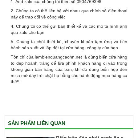
1. Add zalo của chúng tôi theo số 0904769398
2. Chúng ta có thể liên hệ với nhau qua chính số điện thoại
này để trao đổi về công việc
4. Chúng tôi có thể gửi bản thiết kế và các mô tả hình ảnh
qua zalo cho bạn
5. Chúng ta chốt thiết kế, chuyển khoản tạm ứng và tiến
hành sản xuất và lắp đặt tại cửa hàng, công ty của bạn.
Tôn chỉ của lambienquangcaohn.net là dùng biển cửa hàng
to đẹp hoành tráng để lừa phỉnh khách hàng đi vào trong
không gian bán hàng của bạn, khi đó dùng biển hộp đèn
mica mở dây trói chặt họ bằng các hành động mua hàng cụ
thể!!!
SẢN PHẨM LIÊN QUAN
Biển hộp đèn nhét cạnh ốp cột siêu thị