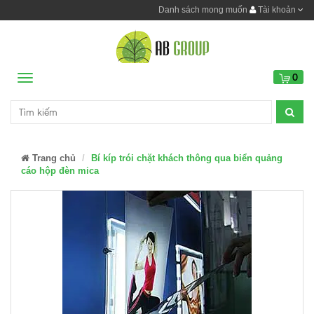
Danh sách mong muốn
Tài khoản
0
Menu
Trang chủ
Bí kíp trói chặt khách thông qua biển quảng
cáo hộp đèn mica