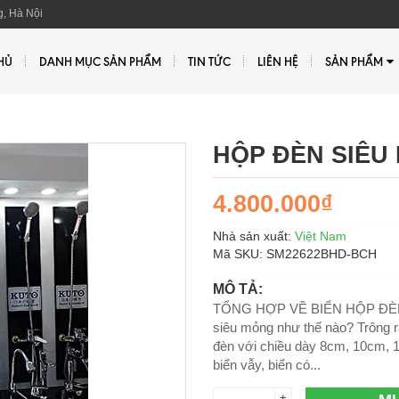
, Hà Nội
HỦ
DANH MỤC SẢN PHẨM
TIN TỨC
LIÊN HỆ
SẢN PHẨM
HỘP ĐÈN SIÊU
4.800.000₫
Nhà sản xuất:
Việt Nam
Mã SKU:
SM22622BHD-BCH
MÔ TẢ:
TỔNG HỢP VỀ BIỂN HỘP ĐÈN
siêu mỏng như thế nào? Trông r
đèn với chiều dày 8cm, 10cm, 1
biển vẫy, biển có...
+