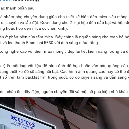
các thành phần sau:
 nhôm nhẹ chuyên dụng giúp cho thiết kế biển đèn mica siêu mỏng 
 di chuyển và lắp đặt. Được dùng cho 2 loại hộp đèn nắp bật và hộp 
ng hoặc hộp đèn mica ốc chân kính).
n ở phần biên của tấm mica. Đây chính là nguồn sáng cho toàn bộ h
d và led thanh 5mm loại 5630 với ánh sáng màu trắng.
ông nghệ cao với diện mạo mỏng , đẹp lại tiết kiệm năng lượng và đ
ster) là một loại vật liệu để hình ảnh đồ họa hoặc văn bản quảng cáo
i dung thiết kế đó sẽ sáng nổi bật. Các hình ảnh quảng cáo này có thể 
ố trên tấm backlist film trong suốt, có độ xuyên sáng và dẫn sáng 
đèn, chân ốc, dây điện, nguồn chuyển đổi và một số phụ kiện nhỏ khác.