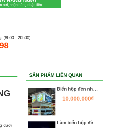
UA HÀNG NGAY
ận nơi, nhận hàng nhận tiền
i (8h00 - 20h00)
.98
SẢN PHẨM LIÊN QUAN
Biển hộp đèn nhét cạnh ốp cột siêu thị
NG
10.000.000₫
Làm biển hộp đèn spa tại khu đô thị smart city
g dưới