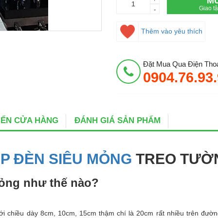
M
Giao t
-
Thêm vào yêu thích
Đặt Mua Qua Điện Thoạ
0904.76.93
BIỂN CỬA HÀNG
ĐÁNH GIÁ SẢN PHẨM
P ĐÈN SIÊU MỎNG
TREO TƯỜ
mỏng như thế nào?
với chiều dày 8cm, 10cm, 15cm thậm chí là 20cm rất nhiều trên đườn