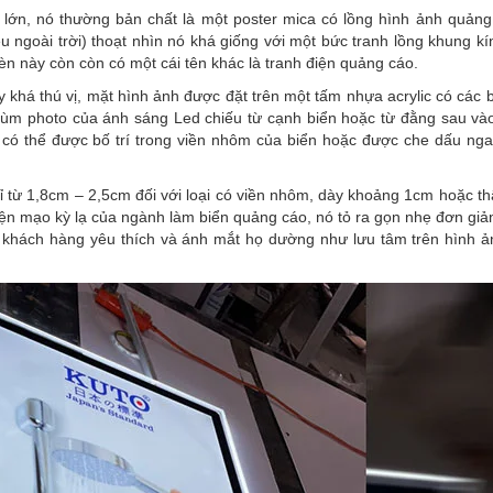
lớn, nó thường bản chất là một poster mica có lồng hình ảnh quảng
ệu ngoài trời) thoạt nhìn nó khá giống với một bức tranh lồng khung kí
n này còn còn có một cái tên khác là tranh điện quảng cáo.
khá thú vị, mặt hình ảnh được đặt trên một tấm nhựa acrylic có các b
ùm photo của ánh sáng Led chiếu từ cạnh biển hoặc từ đằng sau vào
 có thể được bố trí trong viền nhôm của biển hoặc được che dấu nga
ỉ từ 1,8cm – 2,5cm đối với loại có viền nhôm, dày khoảng 1cm hoặc t
 diện mạo kỳ lạ của ngành làm biển quảng cáo, nó tỏ ra gọn nhẹ đơn giả
c khách hàng yêu thích và ánh mắt họ dường như lưu tâm trên hình 