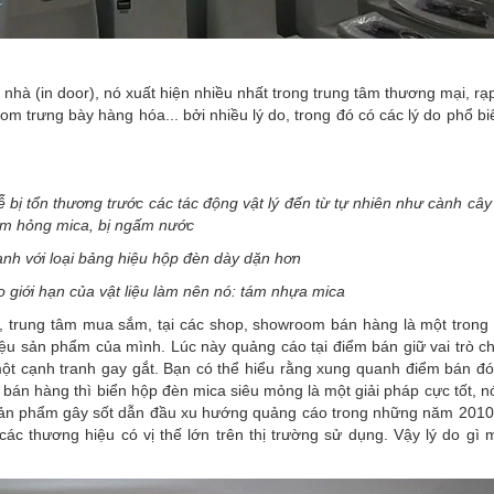
 nhà (in door), nó xuất hiện nhiều nhất trong trung tâm thương mại, rạ
m trưng bày hàng hóa... bởi nhiều lý do, trong đó có các lý do phổ b
 bị tổn thương trước các tác động vật lý đến từ tự nhiên như cành cây 
làm hỏng mica, bị ngấm nước
nh với loại bảng hiệu hộp đèn dày dặn hơn
 giới hạn của vật liệu làm nên nó: tám nhựa mica
thị, trung tâm mua sắm, tại các shop, showroom bán hàng là một tron
iệu sản phẩm của mình. Lúc này quảng cáo tại điểm bán giữ vai trò c
một cạnh tranh gay gắt. Bạn có thể hiểu rằng xung quanh điểm bán đó
t bán hàng thì biển hộp đèn mica siêu mỏng là một giải pháp cực tốt, n
 sản phẩm gây sốt dẫn đầu xu hướng quảng cáo trong những năm 2010 
các thương hiệu có vị thế lớn trên thị trường sử dụng. Vậy lý do gì