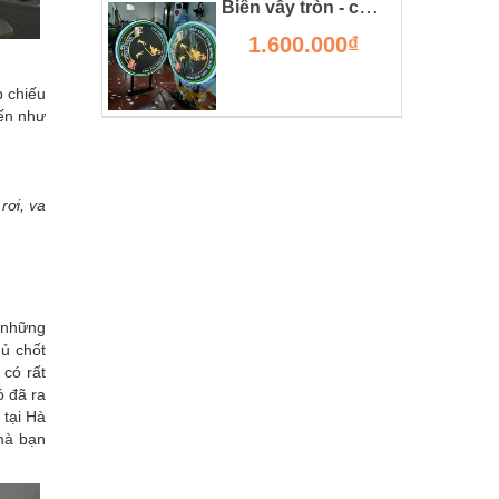
Biển vẫy tròn - chi tiết kỹ thuật, giá thành và ưu nhược điểm.
1.600.000₫
p chiếu
iến như
rơi, va
g những
hủ chốt
 có rất
ó đã ra
tại Hà
 mà bạn