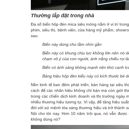
Thường lắp đặt trong nhà
Đa số biển hộp đèn mica siêu mỏng nằm ở vị trí trong
phim, siêu thị, bệnh viện, cửa hàng mỹ phẩm, showroo
sau:
Biển này dùng cho tầm nhìn gần
Biển này có khung chịu lực không lớn nên nó dễ
chạm vô ý của con người, ánh nắng chiếu rọi 
Biển có ánh sáng không mạnh nên khó cạnh tra
Bảng hiệu hộp đèn kiểu này có kích thước bé do
Nền kinh tế ban đêm phát triển, bán hàng tại siêu 
cách để các nhãn hiệu không chỉ bán mà còn giới th
trong các chiến dịch kinh doanh và thị trường ngày 
nhiều thương hiệu tương tự, Vì vậy, để tăng hiệu suấ
đời với sứ mệnh tỏa sáng thương hiệu và trở thành
Nội cho tới nay. Hơn 10 năm trôi qua, nó vẫn được 
không dùng nó?