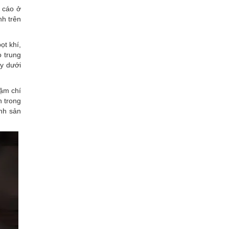
 cáo ở
nh trên
ọt khí,
 trung
y dưới
hậm chí
n trong
ảnh sản