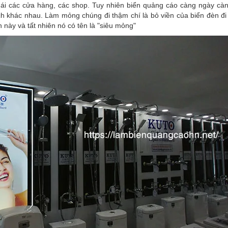
 mái các cửa hàng, các shop. Tuy nhiên biển quảng cáo càng ngày cà
ch khác nhau. Làm mỏng chúng đi thậm chí là bỏ viền của biển đèn đi
ển này và tất nhiên nó có tên là "siêu mỏng"