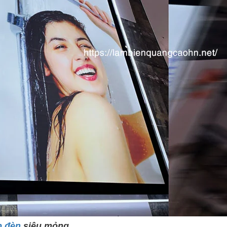
p đèn
siêu mỏng