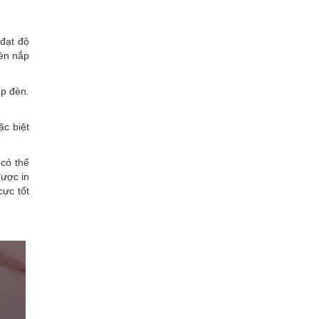
đạt độ
đèn nắp
ộp đèn.
ặc biệt
 có thể
được in
cực tốt