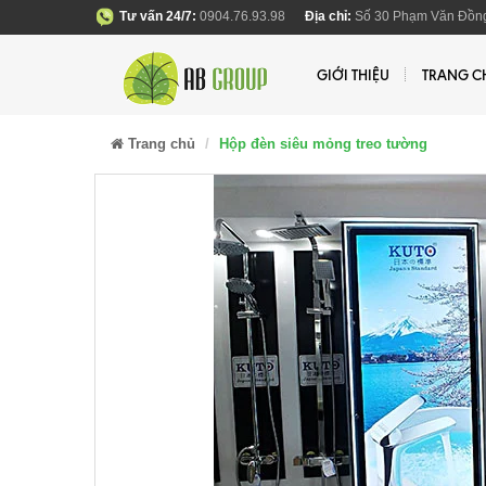
Tư vấn 24/7:
0904.76.93.98
Địa chỉ:
Số 30 Phạm Văn Đồng
GIỚI THIỆU
TRANG C
Trang chủ
Hộp đèn siêu mỏng treo tường