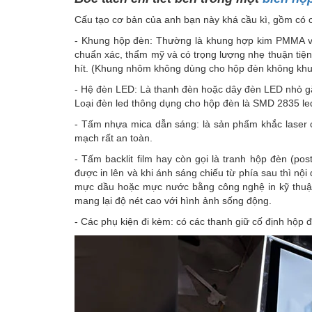
Cấu tạo cơ bản của anh bạn này khá cầu kì, gồm có 
- Khung hộp đèn: Thường là khung hợp kim PMMA và
chuẩn xác, thẩm mỹ và có trọng lượng nhẹ thuận tiện
hít. (Khung nhôm không dùng cho hộp đèn không khu
- Hệ đèn LED: Là thanh đèn hoặc dây đèn LED nhỏ gắ
Loại đèn led thông dụng cho hộp đèn là SMD 2835 le
- Tấm nhựa mica dẫn sáng: là sản phẩm khắc laser c
mạch rất an toàn.
- Tấm backlit film hay còn gọi là tranh hộp đèn (po
được in lên và khi ánh sáng chiếu từ phía sau thì nộ
mực dầu hoặc mực nước bằng công nghệ in kỹ thuật s
mang lại độ nét cao với hình ảnh sống động.
- Các phụ kiện đi kèm: có các thanh giữ cố định hộp 