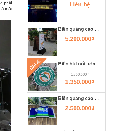
ng phải
Liên hệ
 là một
Biển quảng cáo hộp đèn có chân đẹp
5.200.000₫
SALE
Biển hút nổi tròn, cánh tay đắc lực cho các shop, cửa hàng
1.500.000₫
1.350.000₫
Biển quảng cáo nhà thuốc chất liệu hộp đèn 3m tại hà nội
2.500.000₫