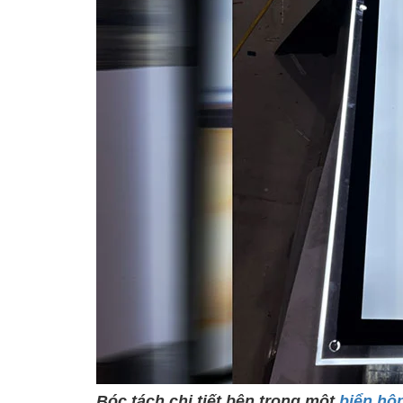
Bóc tách chi tiết bên trong một
biển hộ