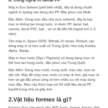
b. Công nghệ in decal PP
Máy in Eco-Solvent (phổ biến nhất), đây là dòng chuẩn
ngành in quảng cáo dùng cho PP. Đầu phun của Nhật.
Đặc điểm: Dùng mực dầu nhẹ (eco solvent), đây là loại
mực in không tan trong nước, in được PP, decal, bạt,
canvas, decal PVC, bạt... và có độ bền tốt (ngoài trời 1–2
năm)
Tên máy in: Epson i3200, Mimaki JV series, Roland, các
dòng máy in rẻ hơn xuất xứ Trung Quốc như máy Konika,
Alpha, Xkeda...
Máy in mực nước (Dye / Pigment) sử dụng dạng mực có
thể hòa tan trong nước, đầu phun của Trung Quốc
Đặc điểm: Dùng mực nước, trong suốt, màu sâu, tươi và
sắc nét. Máy để chạy mực nước có máy rẻ hơn, giá mực rẻ
hơn và giá đầu phun cũng rẻ hơn nhiều so với máy dùng
mực dầu. Mực này thích hợp với 03 chất liệu decal PP,
backlit trong nhà và giấy ảnh.
2.Vật liệu formex là gì?
Formex (hay còn gọi là tấm PVC foam, format, fomart, tấm