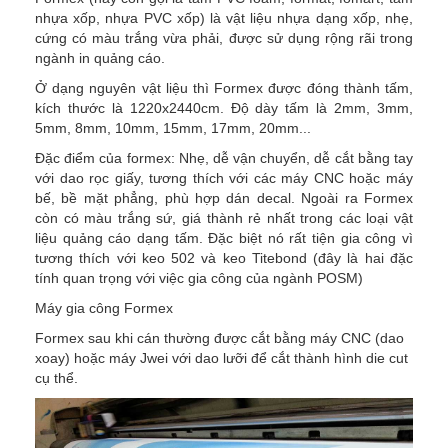
nhựa xốp, nhựa PVC xốp) là vật liệu nhựa dạng xốp, nhẹ,
cứng có màu trắng vừa phải, được sử dụng rộng rãi trong
ngành in quảng cáo.
Ở dạng nguyên vật liệu thì Formex được đóng thành tấm,
kích thước là 1220x2440cm. Độ dày tấm là 2mm, 3mm,
5mm, 8mm, 10mm, 15mm, 17mm, 20mm...
Đặc điểm của formex: Nhẹ, dễ vận chuyển, dễ cắt bằng tay
với dao rọc giấy, tương thích với các máy CNC hoặc máy
bế, bề mặt phẳng, phù hợp dán decal. Ngoài ra Formex
còn có màu trắng sứ, giá thành rẻ nhất trong các loại vật
liệu quảng cáo dạng tấm. Đặc biệt nó rất tiện gia công vì
tương thích với keo 502 và keo Titebond (đây là hai đặc
tính quan trọng với việc gia công của ngành POSM)
Máy gia công Formex
Formex sau khi cán thường được cắt bằng máy CNC (dao
xoay) hoặc máy Jwei với dao lưỡi để cắt thành hình die cut
cụ thể.