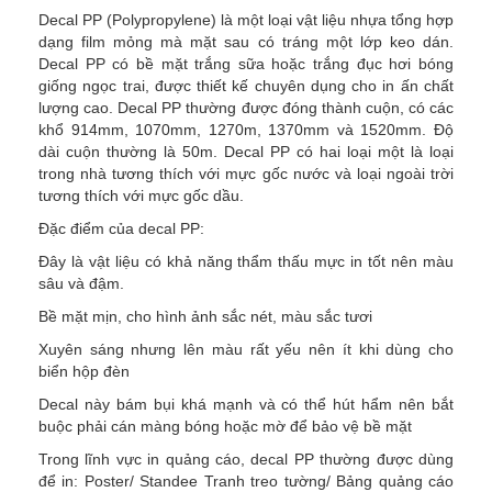
Decal PP (Polypropylene) là một loại vật liệu nhựa tổng hợp
dạng film mỏng mà mặt sau có tráng một lớp keo dán.
Decal PP có bề mặt trắng sữa hoặc trắng đục hơi bóng
giống ngọc trai, được thiết kế chuyên dụng cho in ấn chất
lượng cao. Decal PP thường được đóng thành cuộn, có các
khổ 914mm, 1070mm, 1270m, 1370mm và 1520mm. Độ
dài cuộn thường là 50m. Decal PP có hai loại một là loại
trong nhà tương thích với mực gốc nước và loại ngoài trời
tương thích với mực gốc dầu.
Đặc điểm của decal PP:
Đây là vật liệu có khả năng thẩm thấu mực in tốt nên màu
sâu và đậm.
Bề mặt mịn, cho hình ảnh sắc nét, màu sắc tươi
Xuyên sáng nhưng lên màu rất yếu nên ít khi dùng cho
biển hộp đèn
Decal này bám bụi khá mạnh và có thể hút hẩm nên bắt
buộc phải cán màng bóng hoặc mờ để bảo vệ bề mặt
Trong lĩnh vực in quảng cáo, decal PP thường được dùng
để in: Poster/ Standee Tranh treo tường/ Bảng quảng cáo