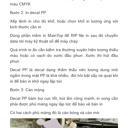
màu CMYK
Bước 2: In decal PP
Xếp lệnh in cho đủ khổ, hoặc chọn khổ in tương ứng với
kích thước cần in
Dùng phần mềm in MainTop để RIP file in sau đó chuyển
data tới máy kỹ thuật số để máy chạy.
Quá trình in ấn cần kiểm tra thường xuyên hiện tượng thiếu
màu hoặc có vạch do xước đầu phun. Xước thì hút đầu
phun.
Decal PP là decal dạng thẩm thấu nên lượng dung môi
ngấm trong mặt PP là khá nhiều, đòi hỏi bật sấy và quạt khi
in để bản in khô ngay lập tức
Bước 3: Cán màng
Decal PP bám bụi cực tốt, hút ẩm cũng mạnh, in xong cần
phải được phủ màng ngay lập tức để bảo vệ bản in
Có hai cách phủ màng đó là cán bóng và cán mờ.