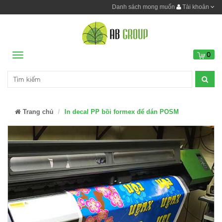
Danh sách mong muốn
Tài khoản
0
Menu
Trang chủ
In decal PP bồi formex để dán POSM