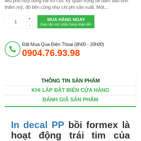
liệu phù hợp đóng vai trò cực kỳ quan trọng để đảm bảo tính
thẩm mỹ, độ bền cũng như chi phí sản xuất. Một...
+
MUA HÀNG NGAY
Giao tận nơi, nhận hàng nhận tiền
-
Đặt Mua Qua Điện Thoại (8h00 - 20h00)
0904.76.93.98
THÔNG TIN SẢN PHẨM
KHI LẮP ĐẶT BIỂN CỬA HÀNG
ĐÁNH GIÁ SẢN PHẨM
In decal PP
bồi formex là
hoạt động trái tim của