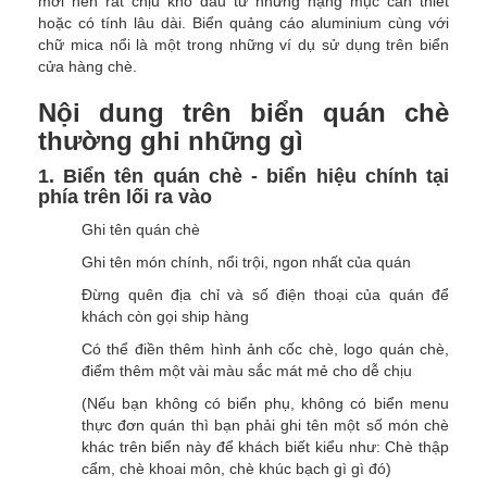
mới nên rất chịu khó đầu tư những hạng mục cần thiết
hoặc có tính lâu dài. Biển quảng cáo aluminium cùng với
chữ mica nổi là một trong những ví dụ sử dụng trên biển
cửa hàng chè.
Nội dung trên biển quán chè
thường ghi những gì
1. Biển tên quán chè - biển hiệu chính tại
phía trên lối ra vào
Ghi tên quán chè
Ghi tên món chính, nổi trội, ngon nhất của quán
Đừng quên địa chỉ và số điện thoại của quán để
khách còn gọi ship hàng
Có thể điền thêm hình ảnh cốc chè, logo quán chè,
điểm thêm một vài màu sắc mát mẻ cho dễ chịu
(Nếu bạn không có biển phụ, không có biển menu
thực đơn quán thì bạn phải ghi tên một số món chè
khác trên biển này để khách biết kiểu như: Chè thập
cẩm, chè khoai môn, chè khúc bạch gì gì đó)