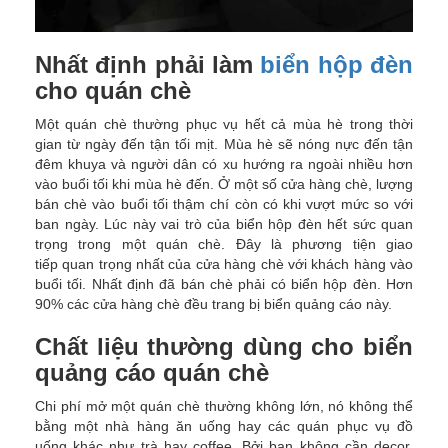
Nhất định phải làm
biển hộp đèn
cho quán chè
Một quán chè thường phục vụ hết cả mùa hè trong thời
gian từ ngày đến tận tối mịt. Mùa hè sẽ nóng nực đến tận
đêm khuya và người dân có xu hướng ra ngoài nhiều hơn
vào buổi tối khi mùa hè đến. Ở một số cửa hàng chè, lượng
bán chè vào buổi tối thậm chí còn có khi vượt mức so với
ban ngày. Lúc này vai trò của biển hộp đèn hết sức quan
trọng trong một quán chè. Đây là phương tiện giao
tiếp quan trọng nhất của cửa hàng chè với khách hàng vào
buổi tối. Nhất định đã bán chè phải có biển hộp đèn. Hơn
90% các cửa hàng chè đều trang bị biển quảng cáo này.
Chất liệu thường dùng cho biển
quảng cáo quán chè
Chi phí mở một quán chè thường không lớn, nó không thể
bằng một nhà hàng ăn uống hay các quán phục vụ đồ
uống khác như trà hay coffee. Bởi bạn không cần decor,