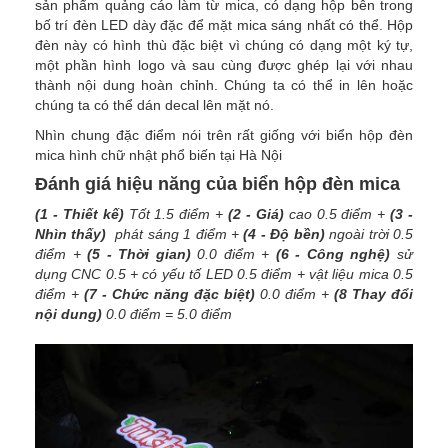
sản phẩm quảng cáo làm từ mica, có dạng hộp bên trong
bố trí đèn LED dày đặc để mặt mica sáng nhất có thể. Hộp
đèn này có hình thù đặc biệt vì chúng có dạng một ký tự,
một phần hình logo và sau cùng được ghép lại với nhau
thành nội dung hoàn chỉnh. Chúng ta có thể in lên hoặc
chúng ta có thể dán decal lên mặt nó.
Nhìn chung đặc điểm nói trên rất giống với biển hộp đèn
mica hình chữ nhật phổ biến tại Hà Nội
Đánh giá hiệu năng của biển hộp đèn mica
(1 - Thiết kế)
Tốt 1.5 điểm +
(2 - Giá)
cao 0.5 điểm +
(3 -
Nhìn thấy)
phát sáng 1 điểm +
(4 - Độ bền)
ngoài trời 0.5
điểm +
(5 - Thời gian)
0.0 điểm +
(6 - Công nghệ)
sử
dụng CNC 0.5 + có yếu tố LED 0.5 điểm + vật liệu mica 0.5
điểm +
(7 - Chức năng đặc biệt)
0.0 điểm +
(8 Thay đổi
nội dung)
0.0 điểm = 5.0 điểm