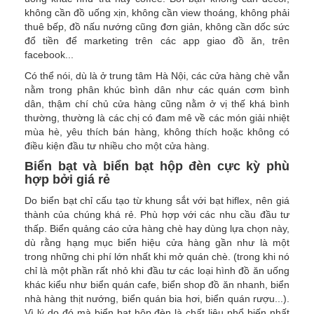
không cần đồ uống xịn, không cần view thoáng, không phải
thuê bếp, đồ nấu nướng cũng đơn giản, không cần dốc sức
đổ tiền để marketing trên các app giao đồ ăn, trên
facebook...
Có thể nói, dù là ở trung tâm Hà Nội, các cửa hàng chè vẫn
nằm trong phân khúc bình dân như các quán cơm bình
dân, thậm chí chủ cửa hàng cũng nằm ở vị thế khá bình
thường, thường là các chị có đam mê về các món giải nhiệt
mùa hè, yêu thích bán hàng, không thích hoặc không có
điều kiện đầu tư nhiều cho một cửa hàng.
Biển bạt và biển bạt hộp đèn cực kỳ phù
hợp bởi giá rẻ
Do biển bạt chỉ cấu tạo từ khung sắt với bạt hiflex, nên giá
thành của chúng khá rẻ. Phù hợp với các nhu cầu đầu tư
thấp. Biển quảng cáo cửa hàng chè hay dùng lựa chọn này,
dù rằng hạng mục biển hiệu cửa hàng gần như là một
trong những chi phí lớn nhất khi mở quán chè. (trong khi nó
chỉ là một phần rất nhỏ khi đầu tư các loại hình đồ ăn uống
khác kiểu như biển quán cafe, biển shop đồ ăn nhanh, biển
nhà hàng thịt nướng, biển quán bia hơi, biển quán rượu...).
Vì lý do đó mà biển bạt hộp đèn là chất liệu phổ biến nhất