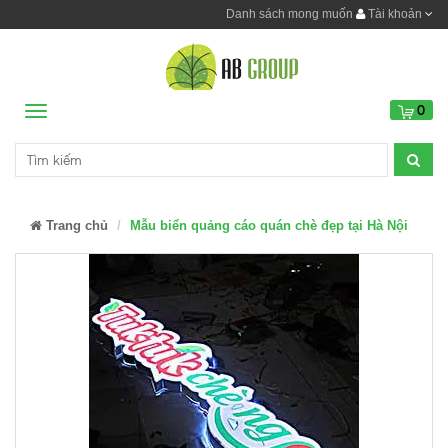
Danh sách mong muốn
Tài khoản
0
Menu
Trang chủ
Mẫu biển quảng cáo quán chè đẹp tại Hà Nội