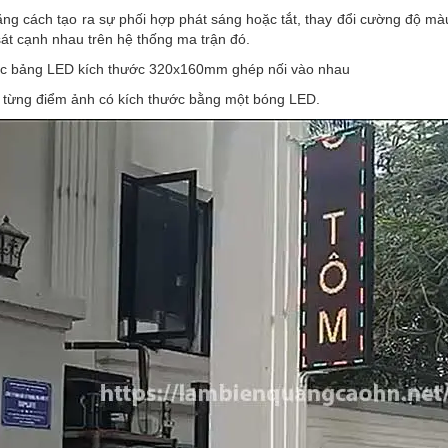
ng cách tạo ra sự phối hợp phát sáng hoặc tắt, thay đổi cường độ mà
át cạnh nhau trên hệ thống ma trận đó.
các bảng LED kích thước 320x160mm ghép nối vào nhau
i từng điểm ảnh có kích thước bằng một bóng LED.