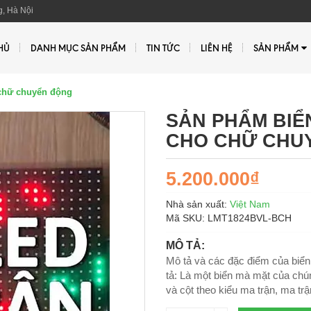
, Hà Nội
HỦ
DANH MỤC SẢN PHẨM
TIN TỨC
LIÊN HỆ
SẢN PHẨM
chữ chuyển động
SẢN PHẨM BIỂ
CHO CHỮ CHU
5.200.000₫
Nhà sản xuất:
Việt Nam
Mã SKU:
LMT1824BVL-BCH
MÔ TẢ:
Mô tả và các đặc điểm của biển
tả: Là một biển mà mặt của ch
và cột theo kiểu ma trận, ma tr