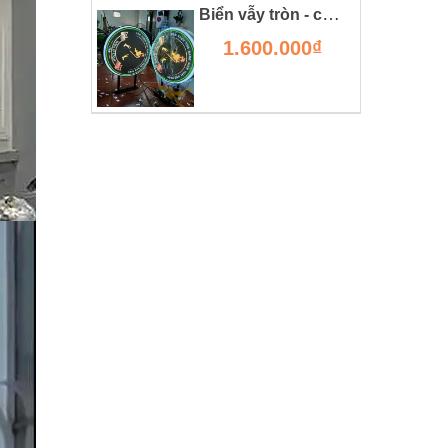
Biển vẫy tròn - chi tiết kỹ thuật, giá thành và ưu nhược điểm.
1.600.000₫