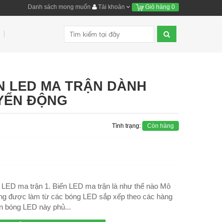
Danh sách mong muốn
Tài khoản
Giỏ hàng
0
N LED MA TRẬN DÀNH
YỂN ĐỘNG
Tình trạng:
Còn hàng
 LED ma trận 1. Biển LED ma trận là như thế nào Mô
úng được làm từ các bóng LED sắp xếp theo các hàng
ận bóng LED này phủ...