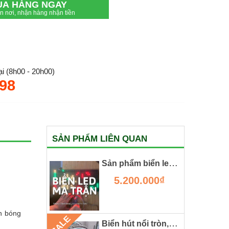
UA HÀNG NGAY
ận nơi, nhận hàng nhận tiền
i (8h00 - 20h00)
.98
SẢN PHẨM LIÊN QUAN
Sản phẩm biển led ma trận dành cho chữ chuyển động
5.200.000₫
n bóng
SALE
Biển hút nổi tròn, cánh tay đắc lực cho các shop, cửa hàng