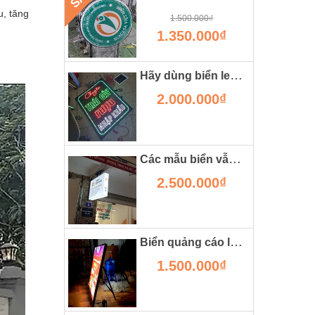
u, tăng
1.500.000₫
1.350.000₫
Hãy dùng biển led vẫy nếu bạn muốn cửa hàng đông khách.
2.000.000₫
Các mẫu biển vẫy đẹp có thể bạn chưa từng thấy
2.500.000₫
Biển quảng cáo led chân chữ a
1.500.000₫