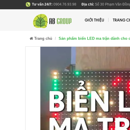
Tư vấn 24/7:
0904.76.93.98
Địa chỉ:
Số 30 Phạm Văn Đồng
GIỚI THIỆU
TRANG C
Trang chủ
Sản phẩm biển LED ma trận dành cho 