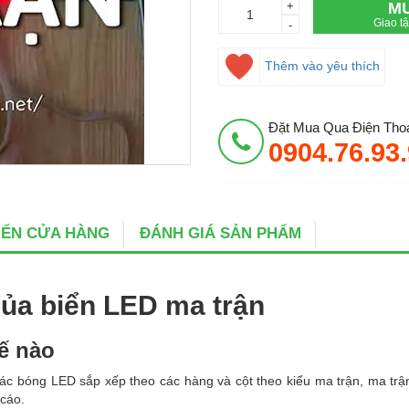
+
M
Giao t
-
Thêm vào yêu thích
Đặt Mua Qua Điện Thoạ
0904.76.93
BIỂN CỬA HÀNG
ĐÁNH GIÁ SẢN PHẨM
của biển LED ma trận
hế nào
ác bóng LED sắp xếp theo các hàng và cột theo kiểu ma trận, ma trậ
cáo.