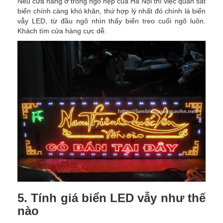
Nếu cửa hàng ở trong ngõ hẹp của Hà Nội thì việc quan sát
biển chính càng khó khăn, thứ hợp lý nhất đó chính là biển
vẫy LED, từ đầu ngõ nhìn thấy biển treo cuối ngõ luôn.
Khách tìm cửa hàng cực dễ.
5. Tính giá biển LED vẫy như thế
nào