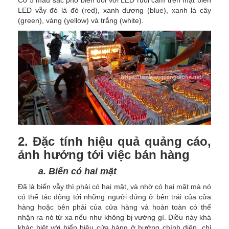
Có 5 màu sắc phổ biến đối với LED ruồi cắm trên mặt biển
LED vẫy đó là đỏ (red), xanh dương (blue), xanh lá cây
(green), vàng (yellow) và trắng (white).
2. Đặc tính hiệu quả quảng cáo,
ảnh hưởng tới việc bán hàng
a. Biển có hai mặt
Đã là biển vẫy thì phải có hai mặt, và nhờ có hai mặt mà nó
có thể tác động tới những người đứng ở bên trái của cửa
hàng hoặc bên phải của cửa hàng và hoàn toàn có thể
nhận ra nó từ xa nếu như không bị vướng gì. Điều này khá
khác biệt với biển hiệu cửa hàng ở hướng chính diện, chỉ