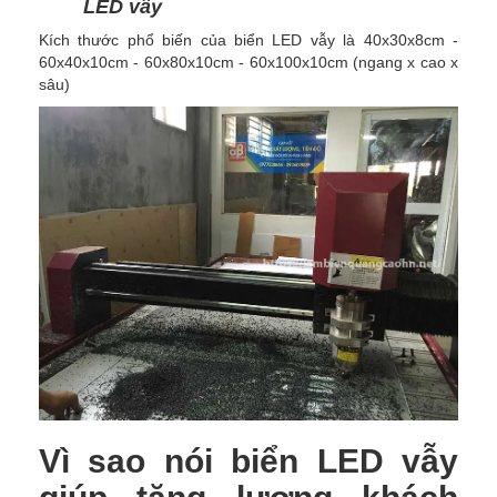
LED vẫy
Kích thước phổ biến của biển LED vẫy là 40x30x8cm -
60x40x10cm - 60x80x10cm - 60x100x10cm (ngang x cao x
sâu)
Vì sao nói biển LED vẫy