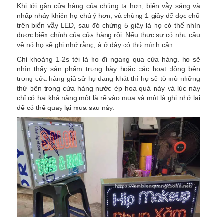
Khi tới gần cửa hàng của chúng ta hơn, biển vẫy sáng và
nhấp nháy khiến họ chú ý hơn, và chừng 1 giây để đọc chữ
trên biển vẫy LED, sau đó chứng 5 giây là họ có thể nhìn
được biển chính của cửa hàng rồi. Nếu thực sự có nhu cầu
về nó họ sẽ ghi nhớ rằng, à ở đây có thứ mình cần.
Chỉ khoảng 1-2s tới là họ đi ngang qua cửa hàng, họ sẽ
nhìn thấy sản phẩm trưng bày hoặc các hoạt động bên
trong cửa hàng giả sử họ đang khát thì họ sẽ tò mò những
thứ bên trong cửa hàng nước ép hoa quả này và lúc này
chỉ có hai khả năng một là rẽ vào mua và một là ghi nhớ lại
để có thể quay lại mua sau này.