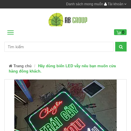
Danh sách mong muốn
Tài khoản
0
Menu
Trang chủ
Hãy dùng biển LED vẫy nếu bạn muốn cửa
hàng đông khách.