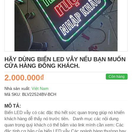
HÃY DÙNG BIỂN LED VẪY NẾU BẠN MUỐN
CỬA HÀNG ĐÔNG KHÁCH.
2.000.000₫
Còn hàng
Nhà sản xuất:
Việt Nam
Mã SKU:
BLV22524BV-BCH
MÔ TẢ:
Biển LED vẫy có các đặc thù hết sức quan trọng giúp nó khiến
khách hàng dễ thấy nó trước tiên. Danh mục các nội dung
quan trọng quý khách có thể bấm vào link mình cần xem: Các
đặc tính cơ bản của biển LED vẫy Các ngành hàng thường hay