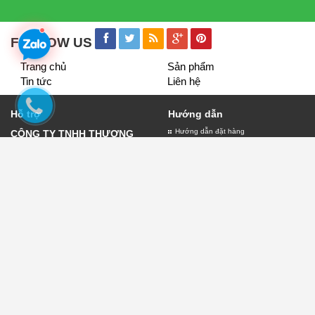
FOLLOW US
Trang chủ
Sản phẩm
Tin tức
Liên hệ
Hỗ trợ
Hướng dẫn
Hướng dẫn đặt hàng
CÔNG TY TNHH THƯƠNG
Giao nhận và thanh toán
MẠI VÀ DỊCH VỤ QUẢNG
Bảo hành biển quảng cáo
CÁO LỤC THỦY
Đăng ký thành viên
Giấy đăng ký kinh doanh số
0109882303 do sở kế hoạch
và đầu tư thành phố Hà Nội
cấp ngày 11/01/2022
Địa chỉ:30 Phạm Văn Đồng -
Chính sách
Hà Nội
Chính sách thanh toán
Điện thoại:
0904.76.93.98
Chính sách vận chuyển
Email:lambienquangcaohn.net@gmail.com
Chính sách đổi trả
Chính sách kiểm hàng
Chính sách bảo mật