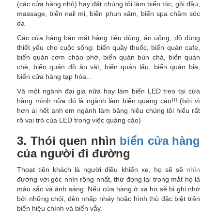
(các cửa hàng nhỏ) hay đặt chúng tôi làm biển tóc, gội đầu,
massage, biển nail mi, biển phun xăm, biển spa chăm sóc
da
Các cửa hàng bán mặt hàng tiêu dùng, ăn uống, đồ dùng
thiết yếu cho cuộc sống: biển quầy thuốc, biển quán cafe,
biển quán cơm cháo phở, biển quán bún chả, biển quán
chè, biển quán đồ ăn vặt, biển quán lẩu, biển quán bia,
biển cửa hàng tạp hóa...
Và một ngành đại gia nữa hay làm biển LED treo tại cửa
hàng mình nữa đó là ngành làm biển quáng cáo!!! (bởi vì
hơn ai hết anh em ngành làm bảng hiêu chúng tôi hiểu rất
rõ vai trò của LED trong việc quảng cáo)
3. Thói quen nhìn
biển cửa hàng
của người đi đường
Thoạt tiên khách là người điều khiển xe, họ sẽ sẽ
nhìn
đường với góc nhìn rộng nhất, thứ đọng lại trong mắt họ là
màu sắc và ánh sáng. Nếu cửa hàng ở xa họ sẽ bị ghi nhớ
bởi những chói, đèn nhấp nháy hoặc hình thù đặc biệt trên
biển hiệu chính và biển vẫy.