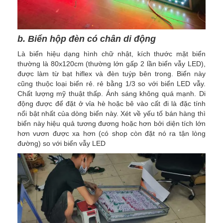
b. Biển hộp đèn có chân di động
Là biển hiệu dạng hình chữ nhật, kích thước mặt biển
thường là 80x120cm (thường lớn gấp 2 lần biển vẫy LED),
được làm từ bạt hiflex và đèn tuýp bên trong. Biển này
cũng thuộc loại biển rẻ. rẻ bằng 1/3 so với biển LED vẫy.
Chất lượng mỹ thuật thấp. Ánh sáng không quá mạnh. Di
động được để đặt ở vỉa hè hoặc bê vào cất đi là đặc tính
nổi bật nhất của dòng biển này. Xét về yếu tố bán hàng thì
biển này hiệu quả tương đương hoặc hơn bởi diện tích lớn
hơn vươn được xa hơn (có shop còn đặt nó ra tận lòng
đường) so với biển vẫy LED