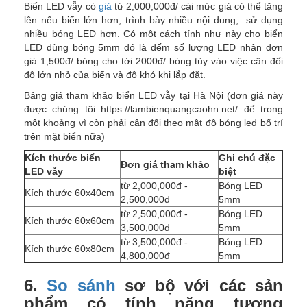
Biển LED vẫy có
giá
từ 2,000,000đ/ cái mức giá có thể tăng
lên nếu biển lớn hơn, trình bày nhiều nội dung, sử dụng
nhiều bóng LED hơn. Có một cách tính như này cho biển
LED dùng bóng 5mm đó là đếm số lượng LED nhân đơn
giá 1,500đ/ bóng cho tới 2000đ/ bóng tùy vào việc cân đối
độ lớn nhỏ của biển và độ khó khi lắp đặt.
Bảng giá tham khảo biển LED vẫy tại Hà Nội (đơn giá này
được chúng tôi https://lambienquangcaohn.net/ để trong
một khoảng vì còn phải cân đối theo mật độ bóng led bố trí
trên mặt biển nữa)
Kích thước biển
Ghi chú đặc
Đơn giá tham khảo
LED vẫy
biệt
từ 2,000,000đ -
Bóng LED
Kích thước 60x40cm
2,500,000đ
5mm
từ 2,500,000đ -
Bóng LED
Kích thước 60x60cm
3,500,000đ
5mm
từ 3,500,000đ -
Bóng LED
Kích thước 60x80cm
4,800,000đ
5mm
6.
So sánh
sơ bộ với các sản
phẩm có tính năng tương