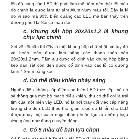
lên độ sáng của LED thì phải làm một tấm nền thật tối màu
đó chính là được làm từ tấm Aluminium màu tối. Đây là lý
do vì sao mà 99% biển quảng cáo LED mà bạn thấy trên
đường phố Hà Nội có màu đen
c. Khung sắt hộp 20x20x1.2 là khung
chịu lực chính
Xét về kết cấu thì đây là một khung hộp chữ nhật, có tay đỡ
và hoàn toàn được làm bằng các thanh thép hộp
20x20x1.2mm. Tấm alu được cố định vào khung hộp bằng
keo dán sắt còn đèn được cố định vào các lỗ có đường
kính 4.9mm bằng keo.
d. Có thể điều khiển nháy sáng
Nguồn điện không cấp điện cho biển LED trực tiếp mà nó
sẽ thông qua một bộ mạch điều khiển, thứ có thể coi là trái
tim của một biển vẫy LED, nó là nơi thay đổi việc cấp năng
lượng cho đèn LED theo thời gian, điều đó khiến cho LED
được nháy một cách nhịp nhàng hoặc tạo ra những hiệu
ứng giống như đang chuyển động.
e. Có 5 màu để bạn lựa chọn