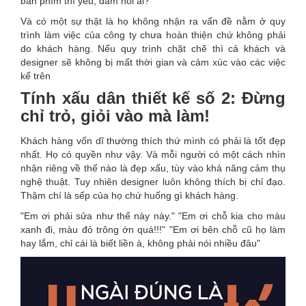
bàn phím thì yếu, đấm nổi ai?
Và có một sự thật là họ không nhận ra vấn đề nằm ở quy
trình làm việc của công ty chưa hoàn thiện chứ không phải
do khách hàng. Nếu quy trình chặt chẽ thì cả khách và
designer sẽ không bị mất thời gian và cảm xúc vào các việc
kể trên
Tính xấu dân thiết kế số 2: Đừng
chỉ trỏ, giỏi vào mà làm!
Khách hàng vốn dĩ thường thích thứ mình có phải là tốt đẹp
nhất. Họ có quyền như vậy. Và mỗi người có một cách nhìn
nhận riêng về thế nào là đẹp xấu, tùy vào khả năng cảm thụ
nghệ thuật. Tuy nhiên designer luôn không thích bị chỉ đạo.
Thậm chí là sếp của họ chứ huống gì khách hàng.
"Em ơi phải sửa như thế này này." "Em ơi chỗ kia cho màu
xanh đi, màu đỏ trông ớn quá!!!" "Em ơi bên chỗ cũ họ làm
hay lắm, chỉ cái là biết liền à, không phải nói nhiều đâu"