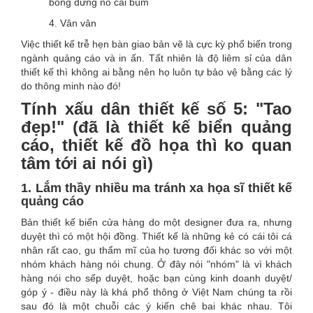
bỗng dưng nổ cái bùm
4. Vân vân
Việc thiết kế trễ hẹn bàn giao bản vẽ là cực kỳ phổ biến trong
ngành quảng cáo và in ấn. Tất nhiên là độ liêm sỉ của dân
thiết kế thì không ai bằng nên họ luôn tự bảo vệ bằng các lý
do thông minh nào đó!
Tính xấu dân thiết kế số 5: "Tao
đẹp!" (đã là thiết kế biển quảng
cáo, thiết kế đồ họa thì ko quan
tâm tới ai nói gì)
1. Lắm thầy nhiều ma tránh xa họa sĩ thiết kế
quảng cáo
Bản thiết kế biển cửa hàng do một designer đưa ra, nhưng
duyệt thì có một hội đồng. Thiết kế là những kẻ có cái tôi cá
nhân rất cao, gu thẩm mĩ của họ tương đối khác so với một
nhóm khách hàng nói chung. Ở đây nói "nhóm" là vì khách
hàng nói cho sếp duyệt, hoặc bạn cùng kinh doanh duyệt/
góp ý - điều này là khá phổ thông ở Việt Nam chúng ta rồi
sau đó là một chuỗi các ý kiến chê bai khác nhau. Tôi