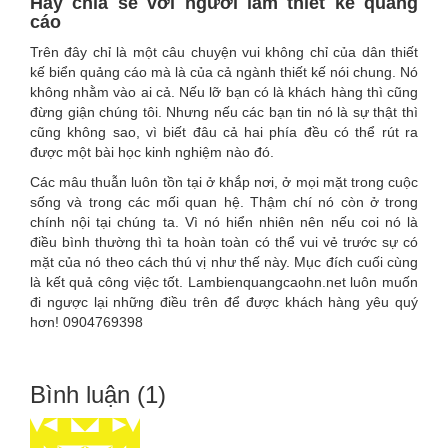
Hãy chia sẻ với người làm thiết kế quảng
cáo
Trên đây chỉ là một câu chuyện vui không chỉ của dân thiết
kế biển quảng cáo mà là của cả ngành thiết kế nói chung. Nó
không nhằm vào ai cả. Nếu lỡ bạn có là khách hàng thì cũng
đừng giận chúng tôi. Nhưng nếu các bạn tin nó là sự thật thì
cũng không sao, vì biết đâu cả hai phía đều có thể rút ra
được một bài học kinh nghiệm nào đó.
Các mâu thuẫn luôn tồn tại ở khắp nơi, ở mọi mặt trong cuộc
sống và trong các mối quan hệ. Thậm chí nó còn ở trong
chính nội tại chúng ta. Vì nó hiển nhiên nên nếu coi nó là
điều bình thường thì ta hoàn toàn có thể vui vẻ trước sự có
mặt của nó theo cách thú vị như thế này. Mục đích cuối cùng
là kết quả công việc tốt. Lambienquangcaohn.net luôn muốn
đi ngược lại những điều trên để được khách hàng yêu quý
hơn! 0904769398
Bình luận (1)