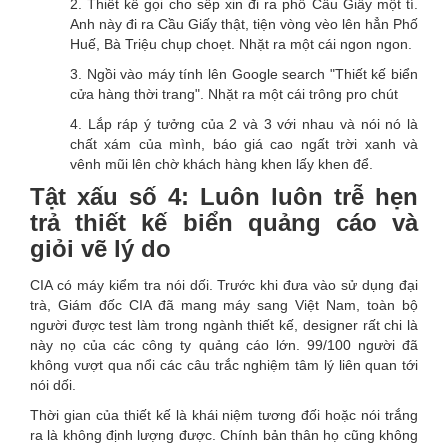
2. Thiết kế gọi cho sếp xin đi ra phố Cầu Giấy một tí.
Anh này đi ra Cầu Giấy thật, tiện vòng vèo lên hẳn Phố
Huế, Bà Triệu chụp choẹt. Nhặt ra một cái ngon ngon.
3. Ngồi vào máy tính lên Google search "Thiết kế biển
cửa hàng thời trang". Nhặt ra một cái trông pro chút
4. Lắp ráp ý tưởng của 2 và 3 với nhau và nói nó là
chất xám của mình, báo giá cao ngất trời xanh và
vênh mũi lên chờ khách hàng khen lấy khen để.
Tật xấu số 4: Luôn luôn trễ hẹn
trả thiết kế biển quảng cáo và
giỏi vẽ lý do
CIA có máy kiểm tra nói dối. Trước khi đưa vào sử dụng đại
trà, Giám đốc CIA đã mang máy sang Việt Nam, toàn bộ
người được test làm trong ngành thiết kế, designer rất chi là
này nọ của các công ty quảng cáo lớn. 99/100 người đã
không vượt qua nổi các câu trắc nghiệm tâm lý liên quan tới
nói dối.
Thời gian của thiết kế là khái niệm tương đối hoặc nói trắng
ra là không định lượng được. Chính bản thân họ cũng không