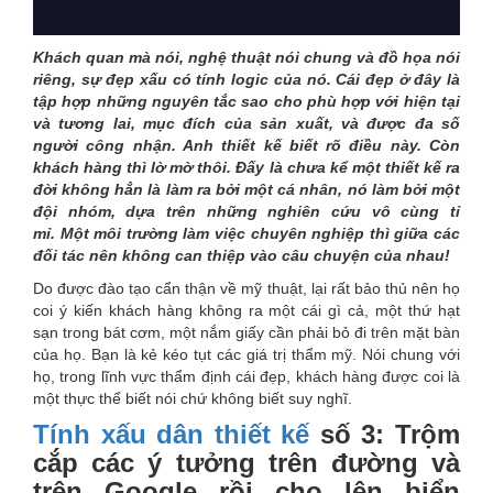
Khách quan mà nói, nghệ thuật nói chung và đồ họa nói
riêng, sự đẹp xấu có tính logic của nó. Cái đẹp ở đây là
tập hợp những nguyên tắc sao cho phù hợp với hiện tại
và tương lai, mục đích của sản xuất, và được đa số
người công nhận. Anh thiết kế biết rõ điều này. Còn
khách hàng thì lờ mờ thôi. Đấy là chưa kể một thiết kế ra
đời không hẳn là làm ra bởi một cá nhân, nó làm bởi một
đội nhóm, dựa trên những nghiên cứu vô cùng tỉ
mỉ. Một môi trường làm việc chuyên nghiệp thì giữa các
đối tác nên không can thiệp vào câu chuyện của nhau!
Do được đào tạo cẩn thận về mỹ thuật, lại rất bảo thủ nên họ
coi ý kiến khách hàng không ra một cái gì cả, một thứ hạt
sạn trong bát cơm, một nắm giấy cần phải bỏ đi trên mặt bàn
của họ. Bạn là kẻ kéo tụt các giá trị thẩm mỹ. Nói chung với
họ, trong lĩnh vực thẩm định cái đẹp, khách hàng được coi là
một thực thể biết nói chứ không biết suy nghĩ.
Tính xấu dân thiết kế
số 3: Trộm
cắp các ý tưởng trên đường và
trên Google rồi cho lên biển