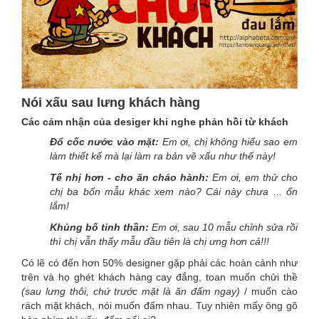
Nói xấu sau lưng khách hàng
Các cảm nhận của desiger khi nghe phản hồi từ khách
Đổ cốc nước vào mặt:
Em ơi, chị không hiểu sao em
làm thiết kế mà lại làm ra bản vẽ xấu như thế này!
Tế nhị hơn - cho ăn cháo hành:
Em ơi, em thử cho
chị ba bốn mẫu khác xem nào? Cái này chưa ... ổn
lắm!
Khủng bố tinh thần:
Em ơi, sau 10 mẫu chỉnh sửa rồi
thì chị vẫn thấy mẫu đầu tiên là chị ưng hơn cả!!!
Có lẽ có đến hơn 50% designer gặp phải các hoàn cảnh như
trên và họ ghét khách hàng cay đắng, toan muốn chửi thề
(sau lưng thôi, chứ trước mặt là ăn đấm ngay)
/ muốn cào
rách mặt khách, nói muốn đấm nhau. Tuy nhiên mấy ông gõ