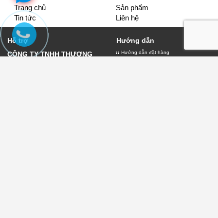
Trang chủ
Sản phẩm
Tin tức
Liên hệ
Hỗ trợ
Hướng dẫn
Hướng dẫn đặt hàng
CÔNG TY TNHH THƯƠNG
Giao nhận và thanh toán
MẠI VÀ DỊCH VỤ QUẢNG
Bảo hành biển quảng cáo
CÁO LỤC THỦY
Đăng ký thành viên
Giấy đăng ký kinh doanh số
0109882303 do sở kế hoạch
và đầu tư thành phố Hà Nội
cấp ngày 11/01/2022
Địa chỉ:30 Phạm Văn Đồng -
Chính sách
Hà Nội
Chính sách thanh toán
Điện thoại:
0904.76.93.98
Chính sách vận chuyển
Email:lambienquangcaohn.net@gmail.com
Chính sách đổi trả
Chính sách kiểm hàng
Chính sách bảo mật
Điều khoản
Điều khoản sử dụng
Điều khoản giao dịch
Dịch vụ tiện ích