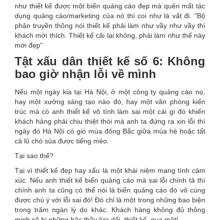
như thiết kế được một biển quảng cáo đẹp mà quên mất tác
dụng quảng cáo/marketing của nó thì coi như là vất đi. "Bộ
phận truyền thông nói thiết kế phải làm như vầy như vầy thì
khách mới thích. Thiết kế cãi lại không, phải làm như thế này
mới đẹp"
Tật xấu dân thiết kế số 6: Không
bao giờ nhận lỗi về mình
Nếu một ngày kia tại Hà Nội, ở một công ty quảng cáo nọ,
hay một xưởng sáng tạo nào đó, hay một văn phòng kiến
trúc mà có anh thiết kế vô tình làm sai một cái gì đó khiến
khách hàng phải chịu thiệt thòi mà anh ta đứng ra xin lỗi thì
ngày đó Hà Nội có gió mùa đông Bắc giữa mùa hè hoặc tất
cả lũ chó sủa được tiếng mèo.
Tại sao thế?
Tại vì thiết kế đẹp hay xấu là một khái niệm mang tính cảm
xúc. Nếu anh thiết kế biển quảng cáo mà sai lỗi chính tả thì
chính anh ta cũng có thể nói là biển quảng cáo đó vô cùng
được chú ý với lỗi sai đó! Đó chỉ là một trong những bao biện
trong trăm ngàn lý do khác. Khách hàng không đủ thông
minh sẽ bị những bậc thầy lừa dối, thiết kế, qua mặt!