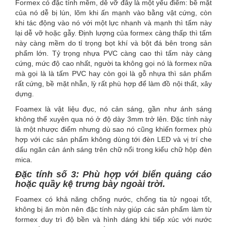
Formex có đặc tính mềm, dễ vỡ đây là một yếu điểm: bề mặt
của nó dễ bị lún, lõm khi ấn mạnh vào bằng vật cứng, còn
khi tác động vào nó với một lực nhanh và mạnh thì tấm này
lại dễ vỡ hoặc gẫy. Định lượng của formex càng thấp thì tấm
này càng mềm do tỉ trọng bọt khí và bột đá bên trong sản
phẩm lớn. Tỷ trọng nhựa PVC càng cao thì tấm này càng
cứng, mức độ cao nhất, người ta không gọi nó là formex nữa
mà gọi là là tấm PVC hay còn gọi là gỗ nhựa thì sản phẩm
rất cứng, bề mặt nhẵn, lỳ rất phù hợp để làm đồ nội thất, xây
dựng.
Foamex là vật liệu đục, nó cản sáng, gần như ánh sáng
không thể xuyên qua nó ở độ dày 3mm trở lên. Đặc tính này
là một nhược điểm nhưng dù sao nó cũng khiến formex phù
hợp với các sản phẩm không dùng tới đèn LED và vị trí che
dấu ngăn cản ánh sáng trên chữ nổi trong kiểu chữ hộp đèn
mica.
Đặc tính số 3: Phù hợp với biển quảng cáo
hoặc quầy kệ trưng bày ngoài trời.
Foamex có khả năng chống nước, chống tia tử ngoại tốt,
không bị ăn mòn nên đặc tính này giúp các sản phẩm làm từ
formex duy trì độ bền và hình dáng khi tiếp xúc với nước