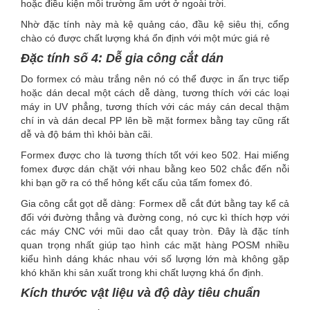
hoặc điều kiện môi trường ẩm ướt ở ngoài trời.
Nhờ đặc tính này mà kệ quảng cáo, đầu kệ siêu thị, cổng
chào có được chất lượng khá ổn định với một mức giá rẻ
Đặc tính số 4: Dễ gia công cắt dán
Do formex có màu trắng nên nó có thể được in ấn trực tiếp
hoặc dán decal một cách dễ dàng, tương thích với các loại
máy in UV phẳng, tương thích với các máy cán decal thậm
chí in và dán decal PP lên bề mặt formex bằng tay cũng rất
dễ và độ bám thì khỏi bàn cãi.
Formex được cho là tương thích tốt với keo 502. Hai miếng
fomex được dán chặt với nhau bằng keo 502 chắc đến nỗi
khi bạn gỡ ra có thể hỏng kết cấu của tấm fomex đó.
Gia công cắt gọt dễ dàng: Formex dễ cắt đứt bằng tay kể cả
đối với đường thẳng và đường cong, nó cực kì thích hợp với
các máy CNC với mũi dao cắt quay tròn. Đây là đặc tính
quan trọng nhất giúp tạo hình các mặt hàng POSM nhiều
kiểu hình dáng khác nhau với số lượng lớn mà không gặp
khó khăn khi sản xuất trong khi chất lượng khá ổn định.
Kích thước vật liệu và độ dày tiêu chuẩn