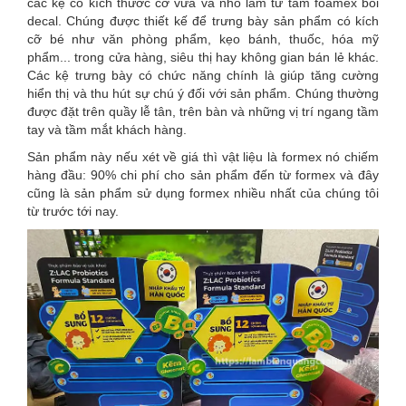
các kệ có kích thước cỡ vừa và nhỏ làm từ tấm foamex bồi
decal. Chúng được thiết kế để trưng bày sản phẩm có kích
cỡ bé như văn phòng phẩm, kẹo bánh, thuốc, hóa mỹ
phẩm... trong cửa hàng, siêu thị hay không gian bán lẻ khác.
Các kệ trưng bày có chức năng chính là giúp tăng cường
hiển thị và thu hút sự chú ý đối với sản phẩm. Chúng thường
được đặt trên quầy lễ tân, trên bàn và những vị trí ngang tầm
tay và tầm mắt khách hàng.
Sản phẩm này nếu xét về giá thì vật liệu là formex nó chiếm
hàng đầu: 90% chi phí cho sản phẩm đến từ formex và đây
cũng là sản phẩm sử dụng formex nhiều nhất của chúng tôi
từ trước tới nay.