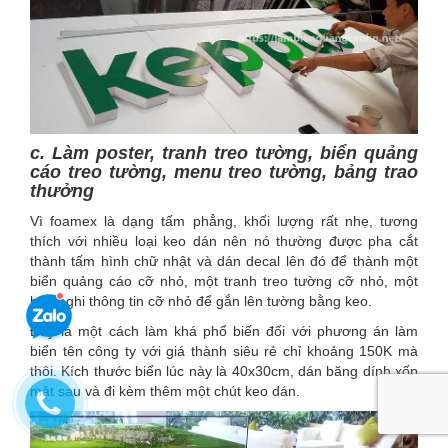
c. Làm poster, tranh treo tường, biển quảng
cáo treo tường, menu treo tường, bảng trao
thưởng
Vì foamex là dạng tấm phẳng, khối lượng rất nhẹ, tương
thích với nhiều loại keo dán nên nó thường được pha cắt
thành tấm hình chữ nhật và dán decal lên đó để thành một
biển quảng cáo cỡ nhỏ, một tranh treo tường cỡ nhỏ, một
bảng ghi thông tin cỡ nhỏ để gắn lên tường bằng keo.
Đây là một cách làm khá phổ biến đối với phương án làm
biển tên công ty với giá thành siêu rẻ chỉ khoảng 150K mà
thôi. Kích thước biển lúc này là 40x30cm, dán băng dính xốp
mặt sau và đi kèm thêm một chút keo dán.