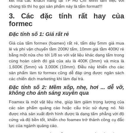
kết mà các khách hàng tại TP Hồ Chí Minh làm việc với
chúng tôi thì họ gọi sản phẩm này là tấm format!!!
3. Các đặc tính rất hay của
formec
Đặc tính số 1: Giá rất rẻ
Giá của tấm formex (foamex) rất rẻ, tấm dày 5mm giá mua
lẻ và phí vận chuyển tầm 200K/ tấm, 10mm giá tầm 400K/ rẻ
bằng một nửa cho tới 1/8 so với vật liệu khác dạng tấm trong
cùng hoàn cảnh đó giá của alu là 400K (3mm) và mica là
1,600K (5mm) và 3,000K (10mm). Điều này khiến cho các
sản phẩm làm từ formex cũng dễ đáp ứng được ngân sách
các chiến dịch marketing khi làm đại trà.
Đặc tính số 2: Mềm xốp, nhẹ, hơi ... dễ vỡ,
không cho ánh sáng xuyên qua
Foamex là một vật liệu nhẹ, giúp làm giảm trọng lượng của
các sản phẩm quảng cáo hoặc cấu trúc sử dụng nó. Nó
được nhà sản xuất định hình được là dạng tấm phẳng với độ
cứng và độ bền tốt, khiến cho foamex trở thành công cụ đắc
lực của ngành quảng cáo.