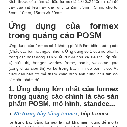
Kích thước của tấm vật liệu formex là 1220x2440mm, dải độ
dày của vật liệu này khá rộng từ 2mm, 3mm, 5mm, cho tới
8mm, 10mm, 15mm và 20mm.
Ứng dụng của formex
trong quảng cáo POSM
Ứng dụng của formex số 1 không phải là làm biển quảng cáo
(Chắc các bạn rất ngạc nhiên). Ứng dụng số 1 của nó phải là
trong các hoạt động sản xuất POSM như kệ siêu thị, ốp đầu
kệ siêu thị, hanger, window frame, booth, welcome gate
(cổng chào siêu thị) và kệ trưng bày mini để bàn.... cơ. Và
dưới đây bạn có thể tham khảo hình ảnh cũng như tên gọi
các sản phẩm đó.
1. Ứng dụng lớn nhất của formex
trong quảng cáo chính là các sản
phẩm POSM, mô hình, standee...
a.
Kệ trưng bày bằng formex
, hộp formex
Kệ trưng bày bằng formex là một khái niệm dùng để mô tả