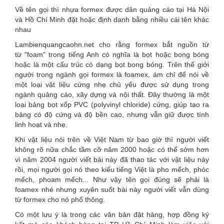
Về tên gọi thì nhựa formex được dân quảng cáo tại Hà Nội
và Hồ Chí Minh đặt hoặc định danh bằng nhiều cái tên khác
nhau
Lambienquangcaohn.net cho rằng formex bắt nguồn từ
từ "foam" trong tiếng Anh có nghĩa là bọt hoặc bong bóng
hoặc là một cấu trúc có dạng bọt bong bóng. Trên thế giới
người trong ngành gọi formex là foamex, ám chỉ để nói về
một loại vật liệu cứng nhẹ chủ yếu được sử dụng trong
ngành quảng cáo, xây dựng và nội thất. Đây thường là một
loại bảng bọt xốp PVC (polyvinyl chloride) cứng, giúp tạo ra
bảng có độ cứng và độ bền cao, nhưng vẫn giữ được tính
linh hoạt và nhẹ.
Khi vật liệu nói trên về Việt Nam từ bao giờ thì người viết
không rõ nữa chắc tầm cỡ năm 2000 hoặc có thể sớm hơn
vì năm 2004 người viết bài này đã thao tác với vật liệu này
rồi, mọi người gọi nó theo kiểu tiếng Việt là pho mếch, phóc
mếch, phoam mếch... Như vậy tên gọi đúng sẽ phải là
foamex nhé nhưng xuyên suốt bài này người viết vẫn dùng
từ formex cho nó phổ thông.
Có một lưu ý là trong các văn bản đặt hàng, hợp đồng ký