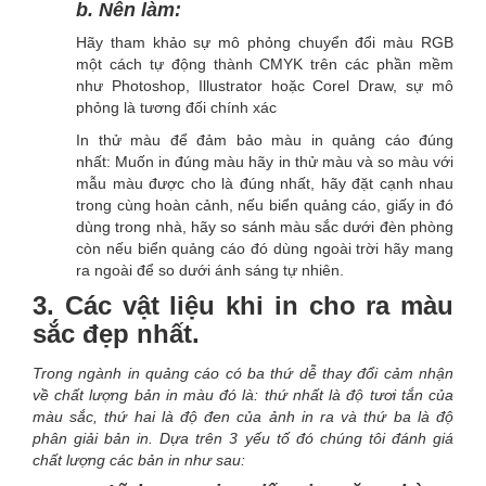
b. Nên làm:
Hãy tham khảo sự mô phỏng chuyển đổi màu RGB
một cách tự động thành CMYK trên các phần mềm
như Photoshop, Illustrator hoặc Corel Draw, sự mô
phỏng là tương đối chính xác
In thử màu để đảm bảo màu in quảng cáo đúng
nhất: Muốn in đúng màu hãy in thử màu và so màu với
mẫu màu được cho là đúng nhất, hãy đặt cạnh nhau
trong cùng hoàn cảnh, nếu biển quảng cáo, giấy in đó
dùng trong nhà, hãy so sánh màu sắc dưới đèn phòng
còn nếu biển quảng cáo đó dùng ngoài trời hãy mang
ra ngoài để so dưới ánh sáng tự nhiên.
3. Các vật liệu khi in cho ra màu
sắc đẹp nhất.
Trong ngành in quảng cáo có ba thứ dễ thay đổi cảm nhận
về chất lượng bản in màu đó là: thứ nhất là độ tươi tắn của
màu sắc, thứ hai là độ đen của ảnh in ra và thứ ba là độ
phân giải bản in. Dựa trên 3 yếu tố đó chúng tôi đánh giá
chất lượng các bản in như sau: