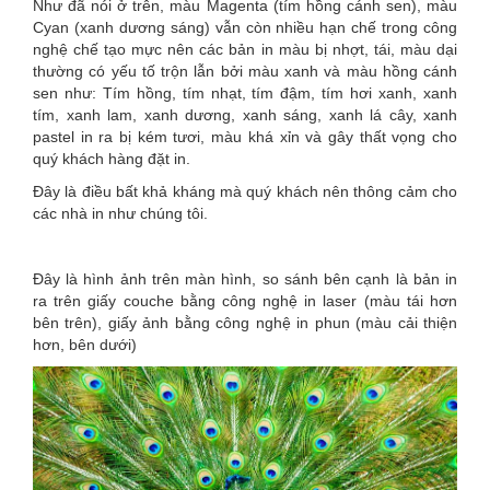
Như đã nói ở trên, màu Magenta (tím hồng cánh sen), màu
Cyan (xanh dương sáng) vẫn còn nhiều hạn chế trong công
nghệ chế tạo mực nên các bản in màu bị nhợt, tái, màu dại
thường có yếu tố trộn lẫn bởi màu xanh và màu hồng cánh
sen như: Tím hồng, tím nhạt, tím đậm, tím hơi xanh, xanh
tím, xanh lam, xanh dương, xanh sáng, xanh lá cây, xanh
pastel in ra bị kém tươi, màu khá xỉn và gây thất vọng cho
quý khách hàng đặt in.
Đây là điều bất khả kháng mà quý khách nên thông cảm cho
các nhà in như chúng tôi.
Đây là hình ảnh trên màn hình, so sánh bên cạnh là bản in
ra trên giấy couche bằng công nghệ in laser (màu tái hơn
bên trên), giấy ảnh bằng công nghệ in phun (màu cải thiện
hơn, bên dưới)