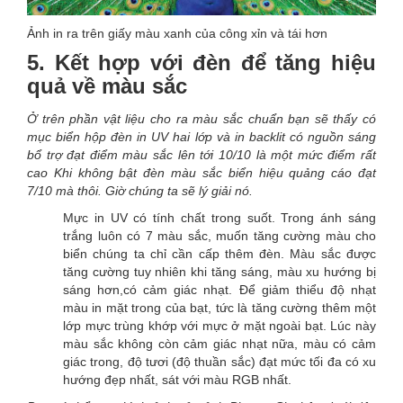
Ảnh in ra trên giấy màu xanh của công xỉn và tái hơn
5. Kết hợp với đèn để tăng hiệu
quả về màu sắc
Ở trên phần vật liệu cho ra màu sắc chuẩn bạn sẽ thấy có
mục biển hộp đèn in UV hai lớp và in backlit có nguồn sáng
bổ trợ đạt điểm màu sắc lên tới 10/10 là một mức điểm rất
cao Khi không bật đèn màu sắc biển hiệu quảng cáo đạt
7/10 mà thôi. Giờ chúng ta sẽ lý giải nó.
Mực in UV có tính chất trong suốt. Trong ánh sáng
trắng luôn có 7 màu sắc, muốn tăng cường màu cho
biển chúng ta chỉ cần cấp thêm đèn. Màu sắc được
tăng cường tuy nhiên khi tăng sáng, màu xu hướng bị
sáng hơn,có cảm giác nhạt. Để giảm thiểu độ nhạt
màu in mặt trong của bạt, tức là tăng cường thêm một
lớp mực trùng khớp với mực ở mặt ngoài bạt. Lúc này
màu sắc không còn cảm giác nhạt nữa, màu có cảm
giác trong, độ tươi (độ thuần sắc) đạt mức tối đa có xu
hướng đẹp nhất, sát với màu RGB nhất.