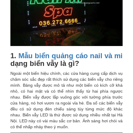
1.
Mẫu biển quảng cáo nail và mi
dạng biển vẫy là gì?
Ngoài một biển hiệu chính, các cửa hàng cung cấp dịch vụ
chăm sóc sắc đẹp rất thích sử dụng các biển vẫy cho riêng
mình. Bảng vẫy được mô tả như một biển có kích cỡ khá
nhỏ, có hai mặt và có thể nhìn thấy từ hai phía ngược
nhau. Biển vẫy được lắp vuông góc với tường phía trước
cửa hàng, nó hơi vươn ra ngoài vỉa hè. Đa số các biển vẫy
đều có sử dụng đèn chiếu sáng tùy từng mức độ khác
nhau. Biển vẫy LED là thứ được sử dụng nhiều nhất tại Hà
Nội. LED này có vài màu sắc cơ bản. Ánh sáng hơi chói và
có thể nhấp nháy theo ý muốn.