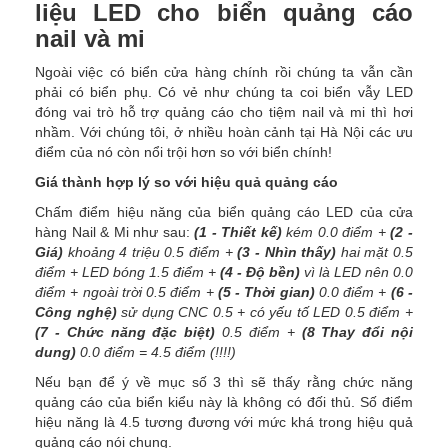
liệu LED cho biển quảng cáo
nail và mi
Ngoài việc có biển cửa hàng chính rồi chúng ta vẫn cần
phải có biển phụ. Có vẻ như chúng ta coi biển vẫy LED
đóng vai trò hỗ trợ quảng cáo cho tiệm nail và mi thì hơi
nhầm. Với chúng tôi, ở nhiều hoàn cảnh tại Hà Nội các ưu
điểm của nó còn nổi trội hơn so với biển chính!
Giá thành hợp lý so với hiệu quả quảng cáo
Chấm điểm hiệu năng của biển quảng cáo LED của cửa
hàng Nail & Mi như sau:
(1 - Thiết kế)
kém 0.0 điểm +
(2 -
Giá)
khoảng 4 triệu 0.5 điểm +
(3 - Nhìn thấy)
hai mặt 0.5
điểm + LED bóng 1.5 điểm +
(4 - Độ bền)
vì là LED nên 0.0
điểm + ngoài trời 0.5 điểm +
(5 - Thời gian)
0.0 điểm +
(6 -
Công nghệ)
sử dụng CNC 0.5 + có yếu tố LED 0.5 điểm +
(7 - Chức năng đặc biệt)
0.5 điểm +
(8 Thay đổi nội
dung)
0.0 điểm = 4.5 điểm (!!!!)
Nếu bạn để ý về mục số 3 thì sẽ thấy rằng chức năng
quảng cáo của biển kiểu này là không có đối thủ. Số điểm
hiệu năng là 4.5 tương đương với mức khá trong hiệu quả
quảng cáo nói chung.