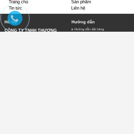
Trang chủ
Sản phẩm
Tin tức
Liên hệ
Hỗ trợ
Hướng dẫn
Hướng dẫn đặt hàng
CÔNG TY TNHH THƯƠNG
Giao nhận và thanh toán
MẠI VÀ DỊCH VỤ QUẢNG
Bảo hành biển quảng cáo
CÁO LỤC THỦY
Đăng ký thành viên
Giấy đăng ký kinh doanh số
0109882303 do sở kế hoạch
và đầu tư thành phố Hà Nội
cấp ngày 11/01/2022
Địa chỉ:30 Phạm Văn Đồng -
Chính sách
Hà Nội
Chính sách thanh toán
Điện thoại:
0904.76.93.98
Chính sách vận chuyển
Email:lambienquangcaohn.net@gmail.com
Chính sách đổi trả
Chính sách kiểm hàng
Chính sách bảo mật
Điều khoản
Điều khoản sử dụng
Điều khoản giao dịch
Dịch vụ tiện ích
Quyền sở hữu trí tuệ