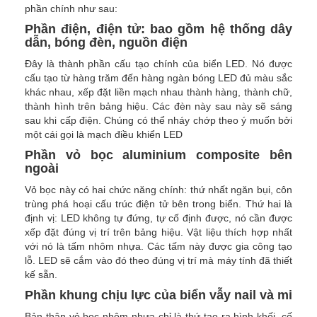
phần chính như sau:
Phần điện, điện tử: bao gồm hệ thống dây
dẫn, bóng đèn, nguồn điện
Đây là thành phần cấu tạo chính của biển LED. Nó được
cấu tạo từ hàng trăm đến hàng ngàn bóng LED đủ màu sắc
khác nhau, xếp đặt liền mạch nhau thành hàng, thành chữ,
thành hình trên bảng hiệu. Các đèn này sau này sẽ sáng
sau khi cấp điện. Chúng có thể nháy chớp theo ý muốn bởi
một cái gọi là mạch điều khiển LED
Phần vỏ bọc aluminium composite bên
ngoài
Vỏ bọc này có hai chức năng chính: thứ nhất ngăn bụi, côn
trùng phá hoại cấu trúc điện tử bên trong biển. Thứ hai là
định vị: LED không tự đứng, tự cố định được, nó cần được
xếp đặt đúng vị trí trên bảng hiệu. Vật liệu thích hợp nhất
với nó là tấm nhôm nhựa. Các tấm này được gia công tạo
lỗ. LED sẽ cắm vào đó theo đúng vị trí mà máy tính đã thiết
kế sẵn.
Phần khung chịu lực của biển vẫy nail và mi
Bản thân vỏ bọc nhôm nhựa chỉ là thứ tạo ra hình khối, cố