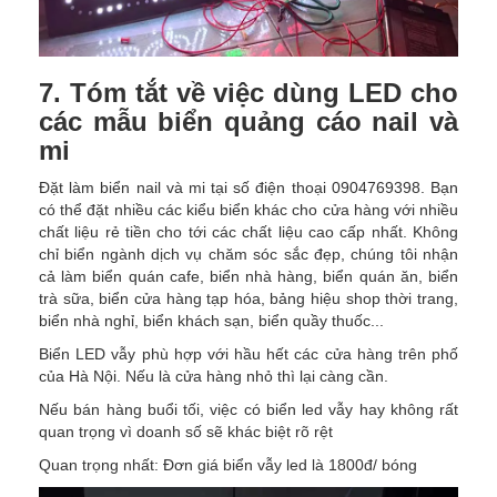
7. Tóm tắt về việc dùng LED cho
các mẫu biển quảng cáo nail và
mi
Đặt làm biển nail và mi tại số điện thoại 0904769398. Bạn
có thể đặt nhiều các kiểu biển khác cho cửa hàng với nhiều
chất liệu rẻ tiền cho tới các chất liệu cao cấp nhất. Không
chỉ biển ngành dịch vụ chăm sóc sắc đẹp, chúng tôi nhận
cả làm biển quán cafe, biển nhà hàng, biển quán ăn, biển
trà sữa, biển cửa hàng tạp hóa, bảng hiệu shop thời trang,
biển nhà nghỉ, biển khách sạn, biển quầy thuốc...
Biển LED vẫy phù hợp với hầu hết các cửa hàng trên phố
của Hà Nội. Nếu là cửa hàng nhỏ thì lại càng cần.
Nếu bán hàng buổi tối, việc có biển led vẫy hay không rất
quan trọng vì doanh số sẽ khác biệt rõ rệt
Quan trọng nhất: Đơn giá biển vẫy led là 1800đ/ bóng