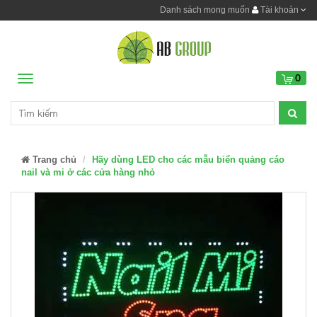
Danh sách mong muốn
Tài khoản
0
Menu
Trang chủ
Hãy dùng LED cho các mẫu biển quảng cáo
nail và mi ở các cửa hàng nhỏ