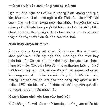
Phù hợp với các cửa hàng nhỏ tại Hà Nội
Đặc thù của tiệm nail và mi là không gian không cần quá
lớn, hầu như chỉ cần chỗ ngồi là đủ. Thế nên các tại Hà Nội
cửa hàng nail & mi trong ngõ khá nhiều. Nguyên tắc của
quảng cáo là biển trong ngõ thì biển vẫy luôn là số 1, biển
chính là số 2. Đi vào ngõ, dù to hay nhỏ người ta sẽ nhìn
thấy biển vẫy trước tiên rồi đến các thứ khác.
Nhìn thấy được từ rất xa
Ánh sáng của bóng led khác hẳn với các thứ ánh sáng
khác phát ra từ biển bạt hộp đèn, biển hộp đèn mica hay
biển hút nổi. Có thể nói như thế này cho các bạn khách
hàng biết này. Các biển hộp đèn thông thường luôn phải có
một bóng chụp lên LED, rồi sau đó phủ bên ngoài là lớp bạt
in quảng cáo, decal dán lên mica hay lớp in UV lên mica,
những lớp cản trở đó làm cho ánh sáng suy giảm đi khá
nhiều. LED của biển này thì khác, nó thòi nguyên quả đèn
ra ngoài, lại còn nhấp nháy nữa!
Khách hàng chủ yếu làm vào buổi tối
Khác hàng đến với các cơ sở làm đẹp thường vào chiều tối,