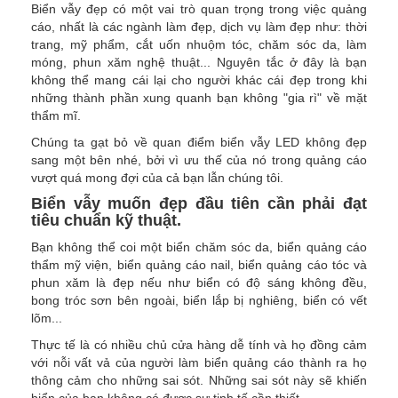
Biển vẫy đẹp có một vai trò quan trọng trong việc quảng
cáo, nhất là các ngành làm đẹp, dịch vụ làm đẹp như: thời
trang, mỹ phẩm, cắt uốn nhuộm tóc, chăm sóc da, làm
móng, phun xăm nghệ thuật... Nguyên tắc ở đây là bạn
không thể mang cái lại cho người khác cái đẹp trong khi
những thành phần xung quanh bạn không "gia rì" về mặt
thẩm mĩ.
Chúng ta gạt bỏ về quan điểm biển vẫy LED không đẹp
sang một bên nhé, bởi vì ưu thế của nó trong quảng cáo
vượt quá mong đợi của cả bạn lẫn chúng tôi.
Biển vẫy muốn đẹp đầu tiên cần phải đạt
tiêu chuẩn kỹ thuật.
Bạn không thể coi một biển chăm sóc da, biển quảng cáo
thẩm mỹ viện, biển quảng cáo nail, biển quảng cáo tóc và
phun xăm là đẹp nếu như biển có độ sáng không đều,
bong tróc sơn bên ngoài, biển lắp bị nghiêng, biển có vết
lõm...
Thực tế là có nhiều chủ cửa hàng dễ tính và họ đồng cảm
với nỗi vất vả của người làm biển quảng cáo thành ra họ
thông cảm cho những sai sót. Những sai sót này sẽ khiến