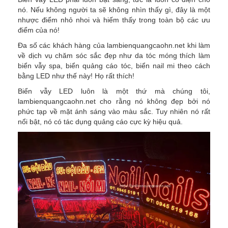
nó. Nếu không người ta sẽ không nhìn thấy gì, đây là một
nhược điểm nhỏ nhoi và hiếm thấy trong toàn bộ các ưu
điểm của nó!
Đa số các khách hàng của lambienquangcaohn.net khi làm
về dịch vụ chăm sóc sắc đẹp như da tóc móng thích làm
biển vẫy spa, biển quảng cáo tóc, biển nail mi theo cách
bằng LED như thế này! Họ rất thích!
Biển vẫy LED luôn là một thứ mà chúng tôi,
lambienquangcaohn.net cho rằng nó không đẹp bởi nó
phức tạp về mặt ánh sáng vào màu sắc. Tuy nhiên nó rất
nổi bật, nó có tác dụng quảng cáo cực kỳ hiệu quả.