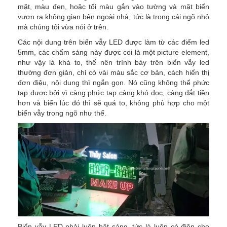
mặt, màu đen, hoặc tối màu gắn vào tường và mặt biển
vươn ra không gian bên ngoài nhà, tức là trong cái ngõ nhỏ
mà chúng tôi vừa nói ở trên.
Các nội dung trên biển vẫy LED được làm từ các điểm led
5mm, các chấm sáng này được coi là một picture element,
như vậy là khá to, thế nên trình bày trên biển vẫy led
thường đơn giản, chỉ có vài màu sắc cơ bản, cách hiển thị
đơn điệu, nội dung thì ngắn gọn. Nó cũng không thể phức
tạp được bởi vì càng phức tạp càng khó đọc, càng đắt tiền
hơn và biển lúc đó thì sẽ quá to, không phù hợp cho một
biển vẫy trong ngõ như thế.
Biển vẫy LED phải luôn bật sáng, tức là luôn có điện cho