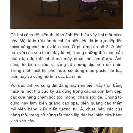
Có hai cách để hiển thị hình ảnh lên biển vẫy hai mặt mica
này. Một là in rồi dán decal lên biển. Hai là in trực tiếp lên
mica bằng cách in uv lên mica. Ở phương án số 2 sẽ phù
hợp với các yếu tố in, đây là một trong những thứ màu sắc
nhân tạo đẹp đẽ nhất mà máy in có thể làm được. Ánh
sáng từ biển chiếu ra sáng rõ nhưng dịu nên dễ nhìn.
Trong một thiết kế phù hợp, sử dụng màu pastel thì loại
biển này vô cùng nữ tính các bạn nhé!
Với đặc tính vô cùng dịu dàng này nên biển vẫy tròn bằng
mica là một thứ cực kỳ ưa dùng trong các saloon làm đẹp,
các cửa hàng chăm sóc tóc, móng, chăm sóc da. Chúng tôi
cũng hay làm biển quảng cáo spa, biển quảng cáo thẩm
mỹ viện bằng kiểu biển tương tự. À, chưa hết, các cửa
hàng thời trang nữ cũng rất thích lắp đặt loại biển cửa hàng
xinh xắn này.