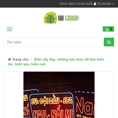
Danh sách mong muốn
Tài khoản
0
Menu
Trang chủ
Biển vẫy đẹp, những lựa chọn để làm biển
tóc, biển spa, biển nail.