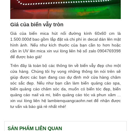
Giá của biển vẫy tròn
Giá của biển mica hút nổi đường kính 60x60 cm là
1.500.000đ bao gồm lắp đặt và chi phí in decal dán lên mặt
hình ảnh. Nếu như kích thước của bạn cần to hơn hoặc
cần in UV lên mica xin vui lòng liên hệ số zalo 0904769398
để được báo giá!
Trên đây là toàn bộ các thông tin về biển vẫy đẹp cho một
cửa hàng. Chúng tôi hy vọng những thông tin nói trên sẽ
giúp được các bạn đang cso dự định mở cửa hàng chăm
sóc sắc đẹp. Nếu như bạn cần làm biển quảng cáo spa,
biển quảng cáo chăm sóc da, muốn có biển tóc đẹp, biển
quảng cáo nail và mi, biển quảng cáo tóc và phun xăm ...
xin vui lòng liên hệ lambienquangcaohn.net để nhận được
tư vấn và báo giá rẻ nhất nhé!
SẢN PHẨM LIÊN QUAN