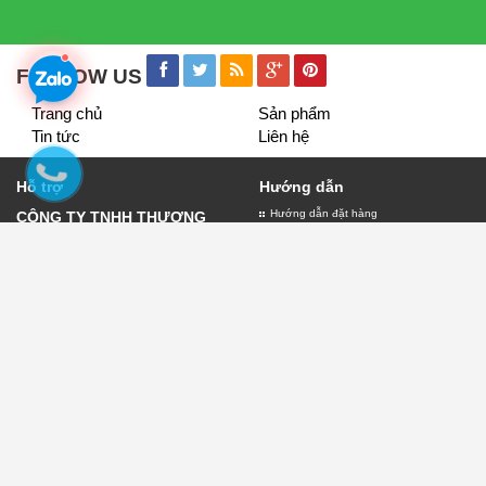
FOLLOW US
Trang chủ
Sản phẩm
Tin tức
Liên hệ
Hỗ trợ
Hướng dẫn
Hướng dẫn đặt hàng
CÔNG TY TNHH THƯƠNG
Giao nhận và thanh toán
MẠI VÀ DỊCH VỤ QUẢNG
Bảo hành biển quảng cáo
CÁO LỤC THỦY
Đăng ký thành viên
Giấy đăng ký kinh doanh số
0109882303 do sở kế hoạch
và đầu tư thành phố Hà Nội
cấp ngày 11/01/2022
Địa chỉ:30 Phạm Văn Đồng -
Chính sách
Hà Nội
Chính sách thanh toán
Điện thoại:
0904.76.93.98
Chính sách vận chuyển
Email:lambienquangcaohn.net@gmail.com
Chính sách đổi trả
Chính sách kiểm hàng
Chính sách bảo mật