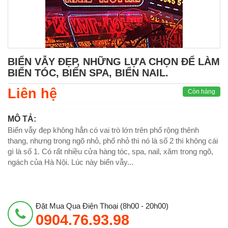
BIỂN VẪY ĐẸP, NHỮNG LỰA CHỌN ĐỂ LÀM
BIỂN TÓC, BIỂN SPA, BIỂN NAIL.
Liên hệ
Còn hàng
MÔ TẢ:
Biển vẫy đẹp không hẳn có vai trò lớn trên phố rộng thênh
thang, nhưng trong ngõ nhỏ, phố nhỏ thì nó là số 2 thì không cái
gì là số 1. Có rất nhiều cửa hàng tóc, spa, nail, xăm trong ngõ,
ngách của Hà Nội. Lúc này biển vẫy...
Đặt Mua Qua Điện Thoại (8h00 - 20h00)
0904.76.93.98