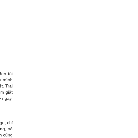
en tối
ều mình
t. Trai
ắm giặt
y ngày.
ge, chỉ
ờng, nổ
nh cũng