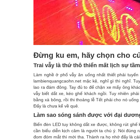
Đừng ku em, hãy chọn cho cử
Trai vẫy là thứ thô thiển mất lịch sự tầ
Làm nghề ở phố vẫy ăn uống nhất thiết phải tuyển 
lambienquangcaohn.net mặc kệ, nghĩ gì thì nghĩ. Tuy
lao ra đám đông. Tay đủ to để chặn xe mấy ông khách 
vẫy biết dắt xe, kéo ghế khách ngồi. Tuy nhiên phải
bằng xà bông, rồi thi thoảng lễ Tết phải cho nó uống
Đấy là chưa kể về quê.
Làm sao sóng sánh được với đại dươn
Biển đèn LED tuy không dắt xe được, không rút ghế 
cần biểu diễn kịch câm là người ta chú ý. Nói đúng
đom đóm mắt thì mới tha. Thành ra họ nhớ đấy là cái