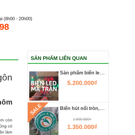
i (8h00 - 20h00)
.98
SẢN PHẨM LIÊN QUAN
Sản phẩm biển led ma trận dành cho chữ chuyển động
gôn
5.200.000₫
 hôm
SALE
Biển hút nổi tròn, cánh tay đắc lực cho các shop, cửa hàng
1.500.000₫
 em còn
cũng có
1.350.000₫
hần làm