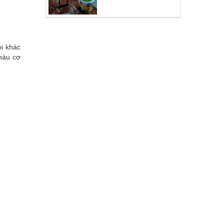
ọi khác
màu cơ