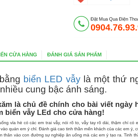
Đặt Mua Qua Điện Thoạ
0904.76.93
BIỂN CỬA HÀNG
ĐÁNH GIÁ SẢN PHẨM
 bằng
biển LED vẫy
là một thứ n
 nhiều cung bậc ánh sáng.
xăm là chủ đề chính cho bài viết ngày
àm biển vẫy LEd cho cửa hàng!
ng vỉa hè có các em trai vẫy, nói rõ to, vẫy tay rõ dài, thậm chí có
 vào quán em ý chỉ. Đánh giá cao tinh thần mến khách của các em ý, 
ấn thân vào con đường sự nghiệp ăn uống mà các em ý tạo ra. Tinh t