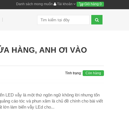
Danh sách mong muốn
Tài khoản
Giỏ hàng
0
ỬA HÀNG, ANH ƠI VÀO
Tình trạng:
Còn hàng
ển LED vẫy là một thứ ngôn ngữ không lời nhưng tốn
uảng cáo tóc và phun xăm là chủ đề chính cho bài viết
t lớn làm biển vẫy LEd cho...