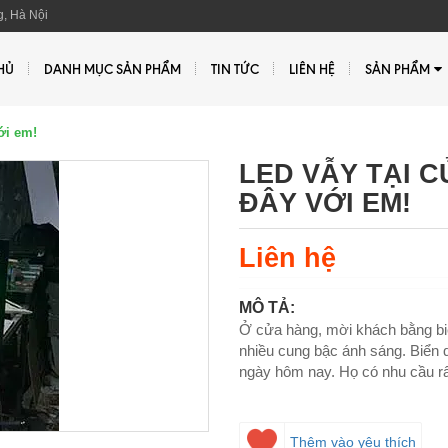
, Hà Nội
HỦ
DANH MỤC SẢN PHẨM
TIN TỨC
LIÊN HỆ
SẢN PHẨM
ới em!
LED VẪY TẠI C
ĐÂY VỚI EM!
Liên hệ
MÔ TẢ:
Ở cửa hàng, mời khách bằng bi
nhiều cung bậc ánh sáng. Biển q
ngày hôm nay. Họ có nhu cầu rấ
Thêm vào yêu thích