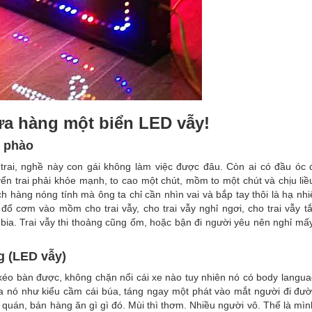
a hàng một biển LED vẫy!
m phào
trai, nghề này con gái không làm việc được đâu. Còn ai có đầu óc đ
ển trai phải khỏe mạnh, to cao một chút, mồm to một chút và chịu li
hàng nóng tính mà ông ta chỉ cần nhìn vai và bắp tay thôi là hạ nhiệ
 đổ cơm vào mồm cho trai vẫy, cho trai vẫy nghỉ ngơi, cho trai vẫy t
 bia. Trai vẫy thi thoảng cũng ốm, hoặc bận đi người yêu nên nghỉ mấ
g (LED vẫy)
kéo bàn được, không chặn nổi cái xe nào tuy nhiên nó có body langua
 ra nó như kiểu cầm cái búa, táng ngay một phát vào mắt người đi đư
 quán, bán hàng ăn gì gì đó. Mùi thì thơm. Nhiều người vô. Thế là mì