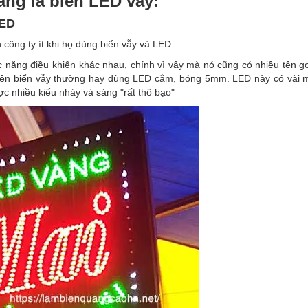
àng là biển LED vẫy:
LED
 công ty ít khi họ dùng biển vẫy và LED
c năng điều khiển khác nhau, chính vì vậy mà nó cũng có nhiều tên g
hiên biển vẫy thường hay dùng LED cắm, bóng 5mm. LED này có vài 
c nhiều kiểu nháy và sáng "rất thô bạo"