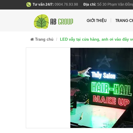
Tư vấn 24/7:
0904.76.93.98
Địa chỉ:
Số 30 Phạm Văn Đồng
GIỚI THIỆU
TRANG C
Trang chủ
LED vẫy tại cửa hàng, anh ơi vào đây v