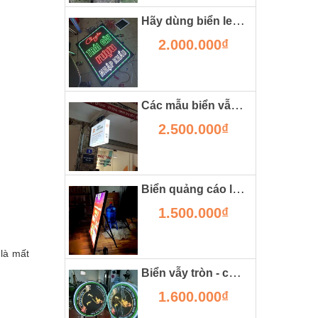
Hãy dùng biển led vẫy nếu bạn muốn cửa hàng đông khách.
2.000.000₫
Các mẫu biển vẫy đẹp có thể bạn chưa từng thấy
2.500.000₫
Biển quảng cáo led chân chữ a
1.500.000₫
 là mất
Biển vẫy tròn - chi tiết kỹ thuật, giá thành và ưu nhược điểm.
1.600.000₫