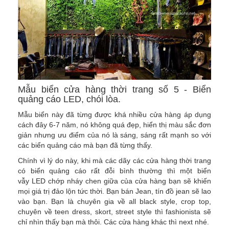
Mẫu biển cửa hàng thời trang số 5 - Biển
quảng cáo LED, chói lòa.
Mẫu biển này đã từng được khá nhiều cửa hàng áp dụng
cách đây 6-7 năm, nó không quá đẹp, hiển thị màu sắc đơn
giản nhưng ưu điểm của nó là sáng, sáng rất mạnh so với
các biển quảng cáo mà bạn đã từng thấy.
Chính vì lý do này, khi mà các dãy các cửa hàng thời trang
có biển quảng cáo rất đỗi bình thường thì một biển
vẫy LED chớp nháy chen giữa của cửa hàng bạn sẽ khiến
mọi giá trị đảo lộn tức thời. Bạn bán Jean, tín đồ jean sẽ lao
vào bạn. Bạn là chuyên gia về all black style, crop top,
chuyên về teen dress, skort, street style thì fashionista sẽ
chỉ nhìn thấy bạn mà thôi. Các cửa hàng khác thì next nhé.