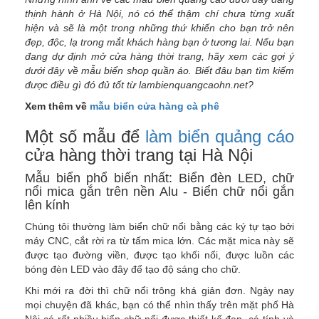
thịnh hành ở Hà Nội, nó có thể thậm chí chưa từng xuất
hiện và sẽ là một trong những thứ khiến cho bạn trở nên
đẹp, độc, lạ trong mắt khách hàng bạn ở tương lai. Nếu bạn
đang dự định mở cửa hàng thời trang, hãy xem các gợi ý
dưới đây về mẫu biển shop quần áo. Biết đâu bạn tìm kiếm
được điều gì đó đủ tốt từ lambienquangcaohn.net?
Xem thêm về
mẫu biển cửa hàng cà phê
Một số mẫu để
làm biển quảng cáo
cửa hàng thời trang tại Hà Nội
Mẫu biển phổ biến nhất: Biển đèn LED, chữ
nổi mica gắn trên nền Alu - Biển chữ nổi gắn
lên kính
Chúng tôi thường làm biển chữ nổi bằng các ký tự tạo bởi
máy CNC, cắt rời ra từ tấm mica lớn. Các mặt mica này sẽ
được tạo đường viền, được tạo khối nổi, được luồn các
bóng đèn LED vào đây để tạo độ sáng cho chữ.
Khi mới ra đời thì chữ nổi trông khá giản đơn. Ngày nay
mọi chuyện đã khác, bạn có thể nhìn thấy trên mặt phố Hà