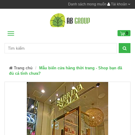
Danh sách mong muốn
Tài khoản
0
Menu
Trang chủ
Mẫu biển cửa hàng thời trang - Shop bạn đã
đủ cá tính chưa?