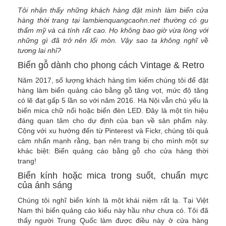
Tôi nhận thấy những khách hàng đặt mình làm biển cửa
hàng thời trang tại lambienquangcaohn.net thường có gu
thẩm mỹ và cá tính rất cao. Họ không bao giờ vừa lòng với
những gì đã trở nên lối mòn. Vậy sao ta không nghĩ về
tương lai nhỉ?
Biển gỗ dành cho phong cách Vintage & Retro
Năm 2017, số lượng khách hàng tìm kiếm chúng tôi để đặt
hàng làm biển quảng cáo bằng gỗ tăng vọt, mức độ tăng
có lẽ đạt gấp 5 lần so với năm 2016. Hà Nội vẫn chủ yếu là
biển mica chữ nổi hoặc biển đèn LED. Đây là một tín hiệu
đáng quan tâm cho dự định của bạn về sản phẩm này.
Cộng với xu hướng đến từ Pinterest và Fickr, chúng tôi quả
cảm nhấn mạnh rằng, bạn nên trang bị cho mình một sự
khác biệt: Biển quảng cáo bằng gỗ cho cửa hàng thời
trang!
Biển kính hoặc mica trong suốt, chuẩn mực
của ánh sáng
Chúng tôi nghĩ biển kính là một khái niệm rất lạ. Tại Việt
Nam thì biển quảng cáo kiểu này hầu như chưa có. Tôi đã
thấy người Trung Quốc làm được điều này ở cửa hàng