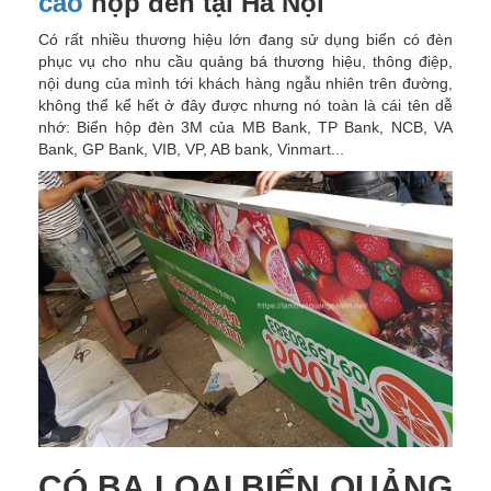
cáo
hộp đèn tại Hà Nội
Có rất nhiều thương hiệu lớn đang sử dụng biển có đèn
phục vụ cho nhu cầu quảng bá thương hiệu, thông điệp,
nội dung của mình tới khách hàng ngẫu nhiên trên đường,
không thể kể hết ở đây được nhưng nó toàn là cái tên dễ
nhớ: Biển hộp đèn 3M của MB Bank, TP Bank, NCB, VA
Bank, GP Bank, VIB, VP, AB bank, Vinmart...
CÓ BA LOẠI BIỂN QUẢNG