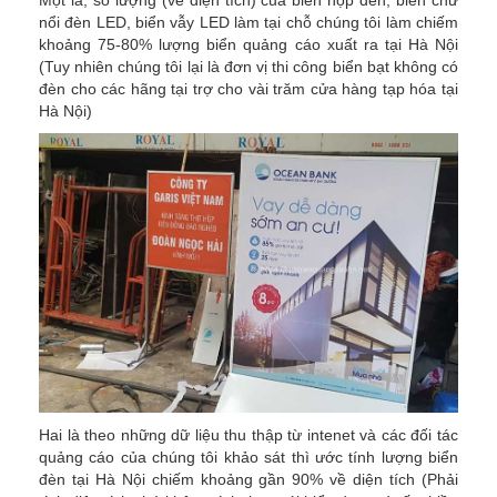
Một là, số lượng (về diện tích) của biển hộp đèn, biển chữ
nổi đèn LED, biển vẫy LED làm tại chỗ chúng tôi làm chiếm
khoảng 75-80% lượng biển quảng cáo xuất ra tại Hà Nội
(Tuy nhiên chúng tôi lại là đơn vị thi công biển bạt không có
đèn cho các hãng tại trợ cho vài trăm cửa hàng tạp hóa tại
Hà Nội)
Hai là theo những dữ liệu thu thập từ intenet và các đối tác
quảng cáo của chúng tôi khảo sát thì ước tính lượng biển
đèn tại Hà Nội chiếm khoảng gần 90% về diện tích (Phải