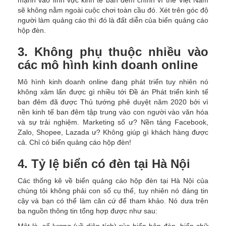
mạnh vào lĩnh vực kinh tế ban đêm chính vì thế Việt Nam
sẽ không nằm ngoài cuộc chơi toàn cầu đó. Xét trên góc độ
người làm quảng cáo thì đó là đất diễn của biển quảng cáo
hộp đèn.
3. Không phụ thuộc nhiều vào
các mô hình kinh doanh online
Mô hình kinh doanh online đang phát triển tuy nhiên nó
không xâm lấn được gì nhiều tới Đề án Phát triển kinh tế
ban đêm đã được Thủ tướng phê duyệt năm 2020 bởi vì
nền kinh tế ban đêm tập trung vào con người vào văn hóa
và sự trải nghiệm. Marketing số ư? Nền tảng Facebook,
Zalo, Shopee, Lazada ư? Không giúp gì khách hàng được
cả. Chỉ có biển quảng cáo hộp đèn!
4. Tỷ lệ biển có đèn tại Hà Nội
Các thống kê về biển quảng cáo hộp đèn tại Hà Nội của
chúng tôi không phải con số cụ thể, tuy nhiên nó đáng tin
cậy và bạn có thể làm căn cứ để tham khảo. Nó dưa trên
ba nguồn thông tin tổng hợp được như sau: