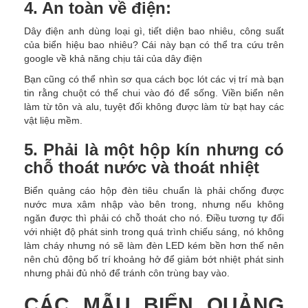
4. An toàn về điện:
Dây điện anh dùng loại gì, tiết diện bao nhiêu, công suất
của biển hiệu bao nhiêu? Cái này bạn có thể tra cứu trên
google về khả năng chịu tải của dây điện
Bạn cũng có thể nhìn sơ qua cách bọc lót các vị trí mà bạn
tin rằng chuột có thể chui vào đó để sống. Viền biển nên
làm từ tôn và alu, tuyệt đối không được làm từ bạt hay các
vật liệu mềm.
5. Phải là một hộp kín nhưng có
chỗ thoát nước và thoát nhiệt
Biển quảng cáo hộp đèn tiêu chuẩn là phải chống được
nước mưa xâm nhập vào bên trong, nhưng nếu không
ngăn được thì phải có chỗ thoát cho nó. Điều tương tự đối
với nhiệt độ phát sinh trong quá trình chiếu sáng, nó không
làm cháy nhưng nó sẽ làm đèn LED kém bền hơn thế nên
nên chủ động bố trí khoảng hở để giảm bớt nhiệt phát sinh
nhưng phải đủ nhỏ để tránh côn trùng bay vào.
CÁC MẪU BIỂN QUẢNG