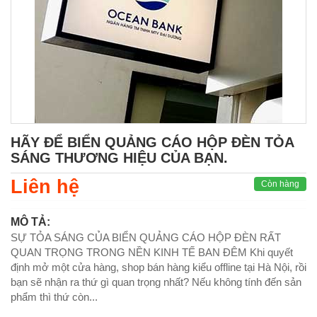
HÃY ĐỂ BIỂN QUẢNG CÁO HỘP ĐÈN TỎA
SÁNG THƯƠNG HIỆU CỦA BẠN.
Liên hệ
Còn hàng
MÔ TẢ:
SỰ TỎA SÁNG CỦA BIỂN QUẢNG CÁO HỘP ĐÈN RẤT
QUAN TRỌNG TRONG NỀN KINH TẾ BAN ĐÊM Khi quyết
định mở một cửa hàng, shop bán hàng kiểu offline tại Hà Nội, rồi
bạn sẽ nhận ra thứ gì quan trọng nhất? Nếu không tính đến sản
phẩm thì thứ còn...