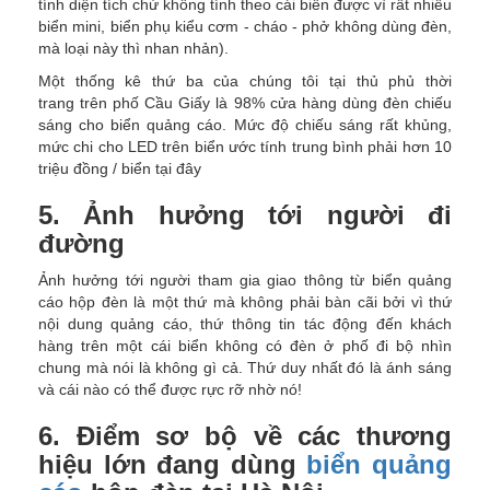
tính diện tích chứ không tính theo cái biển được vì rất nhiều
biển mini, biển phụ kiểu cơm - cháo - phở không dùng đèn,
mà loại này thì nhan nhản).
Một thống kê thứ ba của chúng tôi tại thủ phủ thời
trang trên phố Cầu Giấy là 98% cửa hàng dùng đèn chiếu
sáng cho biển quảng cáo. Mức độ chiếu sáng rất khủng,
mức chi cho LED trên biển ước tính trung bình phải hơn 10
triệu đồng / biển tại đây
5. Ảnh hưởng tới người đi
đường
Ảnh hưởng tới người tham gia giao thông từ biển quảng
cáo hộp đèn là một thứ mà không phải bàn cãi bởi vì thứ
nội dung quảng cáo, thứ thông tin tác động đến khách
hàng trên một cái biển không có đèn ở phố đi bộ nhìn
chung mà nói là không gì cả. Thứ duy nhất đó là ánh sáng
và cái nào có thể được rực rỡ nhờ nó!
6. Điểm sơ bộ về các thương
hiệu lớn đang dùng
biển quảng