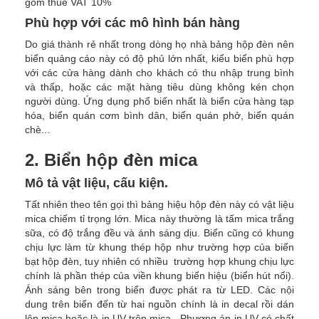
gồm thuế VAT 10%
Phù hợp với các mô hình bán hàng
Do giá thành rẻ nhất trong dòng họ nhà bảng hộp đèn nên
biển quảng cáo này có độ phủ lớn nhất, kiểu biển phù hợp
với các cửa hàng dành cho khách có thu nhập trung bình
và thấp, hoặc các mặt hàng tiêu dùng không kén chọn
người dùng. Ứng dụng phổ biến nhất là biển cửa hàng tạp
hóa, biển quán cơm bình dân, biển quán phở, biển quán
chè...
2. Biển hộp đèn mica
Mô tả vật liệu, cấu kiện.
Tất nhiên theo tên gọi thì bảng hiệu hộp đèn này có vật liệu
mica chiếm tỉ trọng lớn. Mica này thường là tấm mica trắng
sữa, có độ trắng đều và ánh sáng dịu. Biển cũng có khung
chịu lực làm từ khung thép hộp như trường hợp của biển
bạt hộp đèn, tuy nhiên có nhiều trường hợp khung chịu lực
chính là phần thép của viền khung biển hiệu (biển hút nổi).
Ánh sáng bên trong biển được phát ra từ LED. Các nội
dung trên biển đến từ hai nguồn chính là in decal rồi dán
lên mica hoặc là in UV trên mica - Phương án in UV có chất