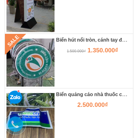
SALE
Biển hút nổi tròn, cánh tay đắc lực cho các shop, cửa hàng
1.350.000₫
1.500.000₫
Biển quảng cáo nhà thuốc chất liệu hộp đèn 3m tại hà nội
2.500.000₫