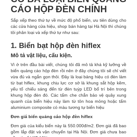
CÁO HỘP ĐÈN CHÍNH
Sắp xếp theo thứ tự về mức độ phố biển, ưu tiên dùng cho
các cửa hàng cửa hiệu, shop bán hàng tại Hà Nội thì chúng
tôi phân loại và xếp thứ tự như sau:
1. Biển bạt hộp đèn hiflex
Mô tả vật liệu, cấu kiện.
Vì ở trên đầu bài viết, chúng tôi đã mô tả khá kỹ lưỡng về
biển quảng cáo hộp đèn rồi nên ở đây chúng tôi sẽ chỉ viết
vừa đủ và ngắn gọn thôi. Đây là loại bảng hiệu có đèn làm
từ bạt hiflex, khung chịu lực cơ sở là khung sắt hộp kẽm,
yếu tố chiếu sáng đến từ đèn tuýp LED bố trí bên trong
khung hộp đèn đó. Các tấm che chắn bảo vệ quây xung
quanh của biển hiệu này làm từ tôn hoa mỏng hoặc tấm
aluminium composite có màu tương tự biển hiệu
Đơn giá biển quảng cáo hộp đèn hiflex
Đơn giá của kiểu biển này là 550.000đ/m2. Đơn giá đã bao
gồm lắp đặt và vận chuyển tại Hà Nội. Đơn giá chưa bao