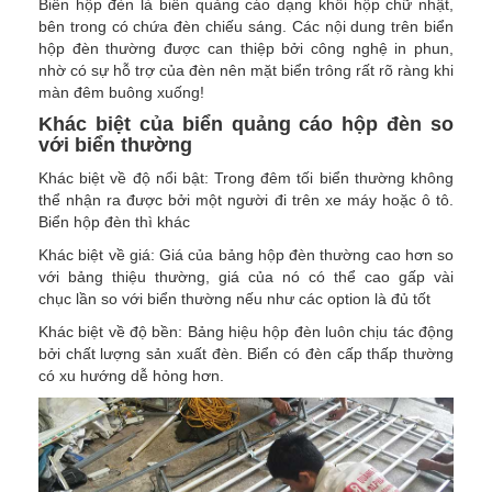
Biển hộp đèn là biển quảng cáo dạng khối hộp chữ nhật,
bên trong có chứa đèn chiếu sáng. Các nội dung trên biển
hộp đèn thường được can thiệp bởi công nghệ in phun,
nhờ có sự hỗ trợ của đèn nên mặt biển trông rất rõ ràng khi
màn đêm buông xuống!
Khác biệt của biển quảng cáo hộp đèn so
với biển thường
Khác biệt về độ nổi bật: Trong đêm tối biển thường không
thể nhận ra được bởi một người đi trên xe máy hoặc ô tô.
Biển hộp đèn thì khác
Khác biệt về giá: Giá của bảng hộp đèn thường cao hơn so
với bảng thiệu thường, giá của nó có thể cao gấp vài
chục lần so với biển thường nếu như các option là đủ tốt
Khác biệt về độ bền: Bảng hiệu hộp đèn luôn chịu tác động
bởi chất lượng sản xuất đèn. Biển có đèn cấp thấp thường
có xu hướng dễ hỏng hơn.